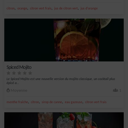
,
,
,
,
citron
orange
citron vert frais
jus de citron vert
jus d'orange
Spiced Mojito
Le Spiced Mojito est une nouvelle version du mojito classique, un cocktail plus
épicé a...
Moyenne
1
,
,
,
,
menthe fraîche
citron
sirop de canne
eau gazeuse
citron vert frais