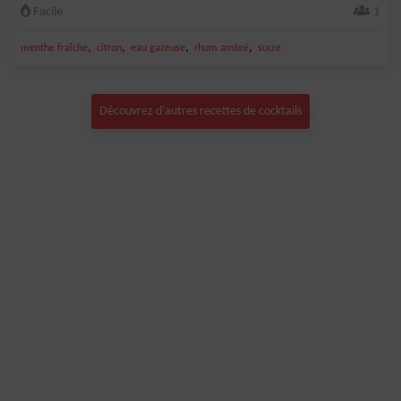
Facile
1
,
,
,
,
menthe fraîche
citron
eau gazeuse
rhum ambré
sucre
Découvrez d'autres recettes de cocktails