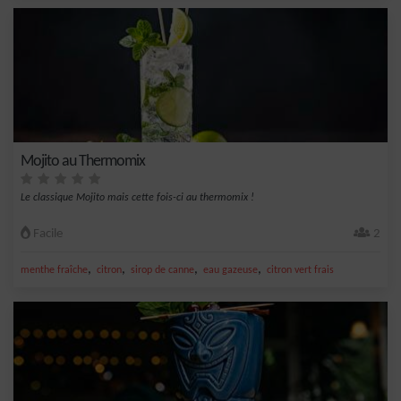
Mojito au Thermomix
Le classique Mojito mais cette fois-ci au thermomix !
Facile
2
,
,
,
,
menthe fraîche
citron
sirop de canne
eau gazeuse
citron vert frais