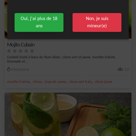
Oui, j'ai plus de 18
Non, je suis
ans
mineur(e)
Mojito Cubain
Cocktail fruité à base de rhum blanc, citron vert et jaune, menthe fraîche,
limonade et...
Moyenne
12
,
,
,
,
menthe fraîche
citron
sirop de canne
citron vert frais
citron jaune