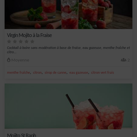
Virgin Mojito à la Fraise
Cocktail à boire sans modération à base de fraise, eau gazeuse, menthe fraîche et
citro...
Moyenne
2
,
,
,
,
menthe fraîche
citron
sirop de canne
eau gazeuse
citron vert frais
Mojito St Raph