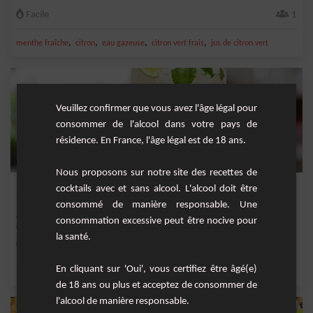
Facile
1
,
,
,
,
menthe fraîche
citron
eau gazeuse
citron vert frais
jus de citron vert
Veuillez confirmer que vous avez l'âge légal pour
consommer de l'alcool dans votre pays de
résidence. En France, l'âge légal est de 18 ans.
Nous proposons sur notre site des recettes de
Mojito
cocktails avec et sans alcool. L'alcool doit être
consommé de manière responsable. Une
Le Mojito est un cocktail traditionnel cubain. On y découvre une boisson très
consommation excessive peut être nocive pour
rafraîchi...
la santé.
Moyenne
1
En cliquant sur 'Oui', vous certifiez être âgé(e)
,
,
,
,
menthe fraîche
citron
rhum blanc 40°
sirop de canne
eau gazeuse
de 18 ans ou plus et acceptez de consommer de
l'alcool de manière responsable.