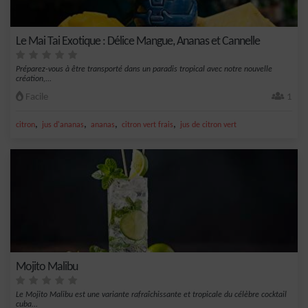
Le Mai Tai Exotique : Délice Mangue, Ananas et Cannelle
Préparez-vous à être transporté dans un paradis tropical avec notre nouvelle
création,...
Facile
1
,
,
,
,
citron
jus d'ananas
ananas
citron vert frais
jus de citron vert
Mojito Malibu
Le Mojito Malibu est une variante rafraîchissante et tropicale du célèbre cocktail
cuba...