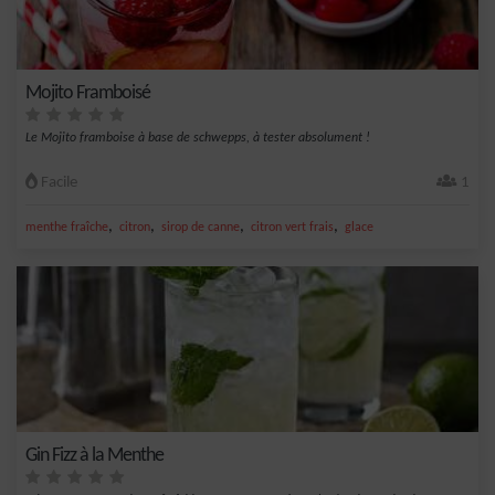
Mojito Framboisé
Le Mojito framboise à base de schwepps, à tester absolument !
Facile
1
,
,
,
,
menthe fraîche
citron
sirop de canne
citron vert frais
glace
Gin Fizz à la Menthe