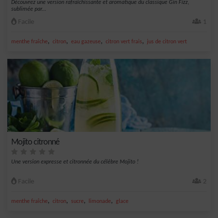
Découvrez une version rafraîchissante et aromatique du classique Gin Fizz,
sublimée par...
Facile
1
,
,
,
,
menthe fraîche
citron
eau gazeuse
citron vert frais
jus de citron vert
Mojito citronné
Une version expresse et citronnée du célèbre Mojito !
Facile
2
,
,
,
,
menthe fraîche
citron
sucre
limonade
glace