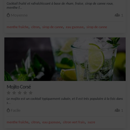
Cocktail fruité et rafraîchissant à base de rhum, fraise, sirop de canne roux,
menthe f...
Moyenne
1
,
,
,
,
menthe fraîche
citron
sirop de canne
eau gazeuse
sirop de canne
Mojito Corsé
Le mojito est un cocktail typiquement cubain, et il est très populaire à la fois dans
s...
Facile
1
,
,
,
,
menthe fraîche
citron
eau gazeuse
citron vert frais
sucre