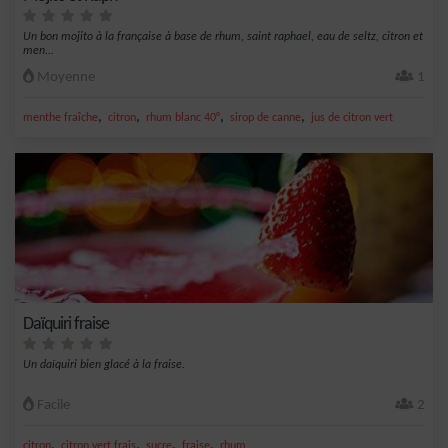
Un bon mojito à la française à base de rhum, saint raphael, eau de seltz, citron et
men...
Moyenne
1
,
,
,
,
menthe fraîche
citron
rhum blanc 40°
sirop de canne
jus de citron vert
Daïquiri fraise
Un daïquiri bien glacé à la fraise.
Facile
2
,
,
,
,
citron
citron vert frais
sucre
fraise
rhum