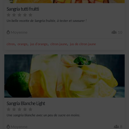
Sangria tutti fruitti
Un belle recette de Sangria fruitée, à tester et savourer !
Moyenne
10
,
,
,
,
citron
orange
jus d'orange
citron jaune
jus de citron jaune
Sangria Blanche Light
Une sangria blanche avec un peu de sucre en moins.
Moyenne
8