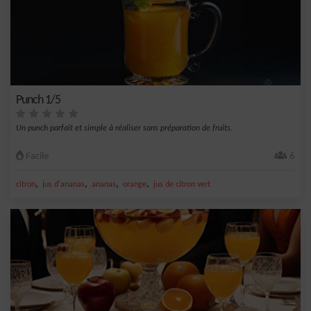
Punch 1/5
Un punch parfait et simple à réaliser sans préparation de fruits.
Facile
6
,
,
,
,
citron
jus d'ananas
ananas
orange
jus de citron vert