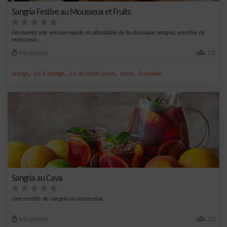
Sangria Festive au Mousseux et Fruits
Découvrez une version rapide et abordable de la classique sangria, enrichie de
mousseux...
Moyenne
10
,
,
,
,
orange
jus d'orange
jus de citron jaune
sucre
limonade
Sangria au Cava
Une recette de sangria au mousseux.
Moyenne
10