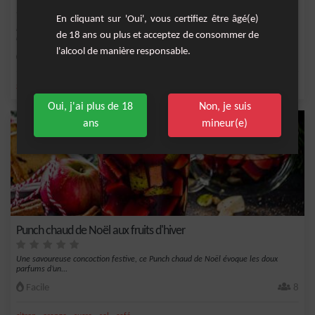
Vin chaud de Noël
En cliquant sur 'Oui', vous certifiez être âgé(e)
Noël est une période festive durant laquelle les gens prennent plaisir à partager
de 18 ans ou plus et acceptez de consommer de
un bo...
l'alcool de manière responsable.
Moyenne
2
,
,
,
,
gousse de vanille
orange
jus d'orange
bâton de cannelle
sucre
Oui, j'ai plus de 18
Non, je suis
ans
mineur(e)
Punch chaud de Noël aux fruits d'hiver
Une savoureuse concoction festive, ce Punch chaud de Noël évoque les doux
parfums d’un...
Facile
8