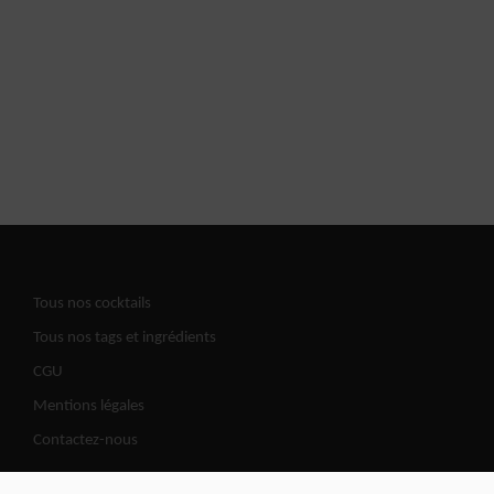
Tous nos cocktails
Tous nos tags et ingrédients
CGU
Mentions légales
Contactez-nous