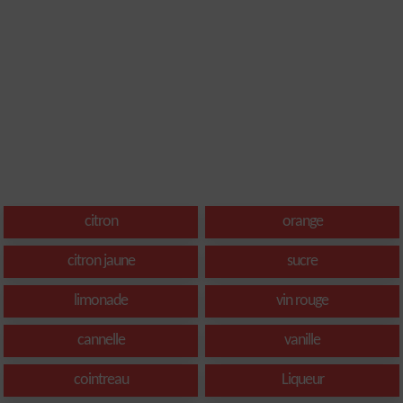
citron
orange
citron jaune
sucre
limonade
vin rouge
cannelle
vanille
cointreau
Liqueur