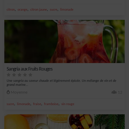
,
,
,
,
citron
orange
citron jaune
sucre
limonade
Sangria aux Fruits Rouges
Une sangria au saveur chaude et légèrement épicée. Un mélange de vin et de
grand marine...
Moyenne
12
,
,
,
,
sucre
limonade
fraise
framboise
vin rouge