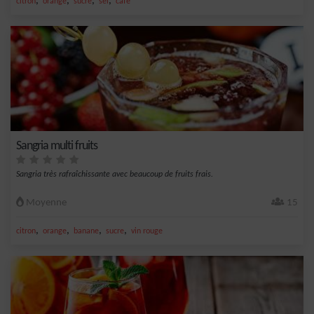
,
,
,
,
citron
orange
sucre
sel
café
Sangria multi fruits
Sangria très rafraîchissante avec beaucoup de fruits frais.
Moyenne
15
,
,
,
,
citron
orange
banane
sucre
vin rouge