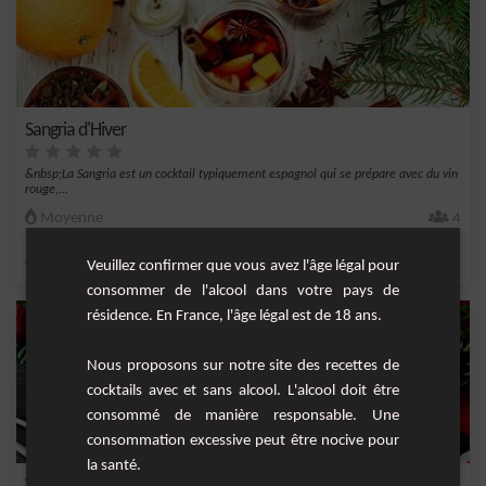
Sangria d'Hiver
&nbsp;La Sangria est un cocktail typiquement espagnol qui se prépare avec du vin
rouge,...
Moyenne
4
,
,
,
,
citron
sirop de canne
orange
vin pétillant
cannelle
Veuillez confirmer que vous avez l'âge légal pour
consommer de l'alcool dans votre pays de
résidence. En France, l'âge légal est de 18 ans.
Nous proposons sur notre site des recettes de
cocktails avec et sans alcool. L'alcool doit être
consommé de manière responsable. Une
consommation excessive peut être nocive pour
la santé.