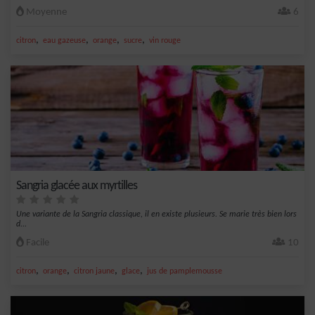
Moyenne
6
,
,
,
,
citron
eau gazeuse
orange
sucre
vin rouge
Sangria glacée aux myrtilles
Une variante de la Sangria classique, il en existe plusieurs. Se marie très bien lors
d...
Facile
10
,
,
,
,
citron
orange
citron jaune
glace
jus de pamplemousse