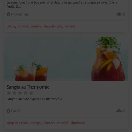
La sangria est une boisson rafraîchissante qui peut être préparée avec divers
fruits. D...
Moyenne
8
,
,
,
,
citron
ananas
orange
noix de coco
banane
Sangria au Thermomix
Sangria au rosé express au thermomix.
Facile
6
,
,
,
,
sirop de canne
orange
banane
vin rosé
limonade