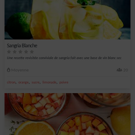
Sangria Blanche
Une recette revisitée conviviale de sangria fait avec une base de vin blanc sec
Moyenne
20
,
,
,
,
citron
orange
sucre
limonade
poivre