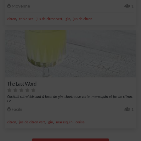
Moyenne
1
,
,
,
,
citron
triple sec
jus de citron vert
gin
jus de citron
The Last Word
Cocktail rafraîchissant à base de gin, chartreuse verte, marasquin et jus de citron.
Ce...
Facile
1
,
,
,
,
citron
jus de citron vert
gin
marasquin
cerise