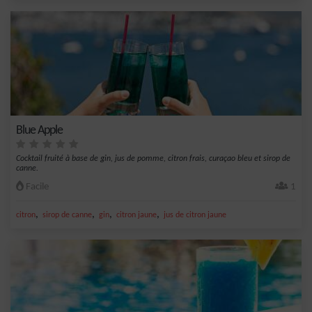
Blue Apple
Cocktail fruité à base de gin, jus de pomme, citron frais, curaçao bleu et sirop de
canne.
Facile
1
,
,
,
,
citron
sirop de canne
gin
citron jaune
jus de citron jaune