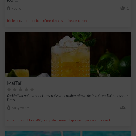
pour l...
Facile
1
,
,
,
,
triple sec
gin
tonic
crème de cassis
jus de citron
Maï Taï
Cocktail au goût amer et très puissant emblématique de la culture Tiki et inscrit à
l' IBA
Moyenne
1
,
,
,
,
citron
rhum blanc 40°
sirop de canne
triple sec
jus de citron vert