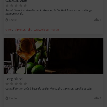
Cocktail Azuré
Rafraîchissant et visuellement attrayant, le Cocktail Azuré est un mélange
harmonieux d...
Facile
1
,
,
,
,
citron
triple sec
gin
curaçao bleu
martini
Long island
Cocktail fort en goût à base de vodka, rhum, gin, triple sec, tequila et cola.
Facile
1