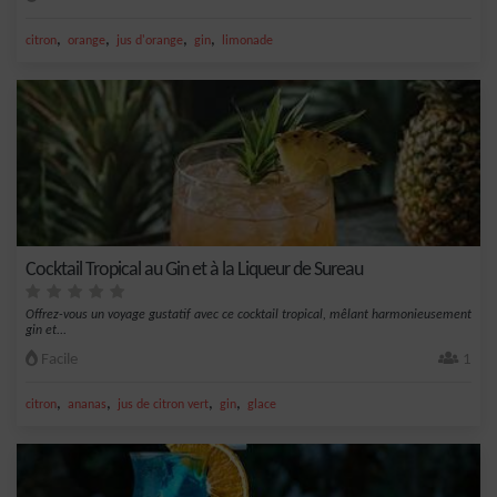
,
,
,
,
citron
orange
jus d'orange
gin
limonade
Cocktail Tropical au Gin et à la Liqueur de Sureau
Offrez-vous un voyage gustatif avec ce cocktail tropical, mêlant harmonieusement
gin et...
Facile
1
,
,
,
,
citron
ananas
jus de citron vert
gin
glace