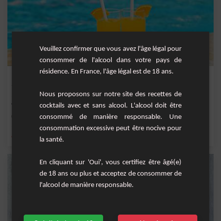
Veuillez confirmer que vous avez l'âge légal pour
consommer de l'alcool dans votre pays de
résidence. En France, l'âge légal est de 18 ans.
Paradise
Nous proposons sur notre site des recettes de
Une cocktail officiel IBA à base de jus d'orange, jus de citron , liqueur d'abricot
et...
cocktails avec et sans alcool. L'alcool doit être
Facile
consommé de manière responsable. Une
1
consommation excessive peut être nocive pour
,
,
,
,
citron
orange
jus d'orange
gin
liqueur d'abricot
la santé.
En cliquant sur 'Oui', vous certifiez être âgé(e)
de 18 ans ou plus et acceptez de consommer de
l'alcool de manière responsable.