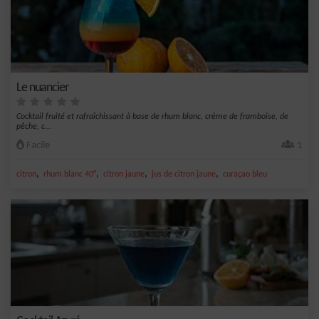
Le nuancier
Cocktail fruité et rafraîchissant à base de rhum blanc, crème de framboise, de
pêche, c...
Facile
1
,
,
,
,
citron
rhum blanc 40°
citron jaune
jus de citron jaune
curaçao bleu