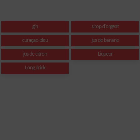
gin
sirop d'orgeat
curaçao bleu
jus de banane
jus de citron
Liqueur
Long drink