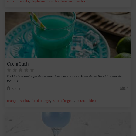
,
,
,
,
citron
tequila
triple sec
jus de citron vert
vodka
Cuchi Cuchi
Cocktail au mélange de saveurs très bien dosée à base de vodka et liqueur de
pomme.
Facile
1
,
,
,
,
orange
vodka
jus d'orange
sirop d'orgeat
curaçao bleu