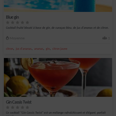
Blue gin
Cocktail fruité bleuté à base de gin, de curaçao bleu, de jus d'ananas et de citron.
Moyenne
1
,
,
,
,
citron
jus d'ananas
ananas
gin
citron jaune
Gin Cassis Twist
Ce cocktail "Gin Cassis Twist" est un mélange rafraîchissant et élégant, parfait