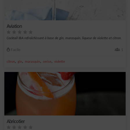
Aviation
Cocktail IBA rafraîchissant à base de gin, marasquin, liqueur de violette et citron.
Facile
1
,
,
,
,
citron
gin
marasquin
cerise
violette
Abricotier