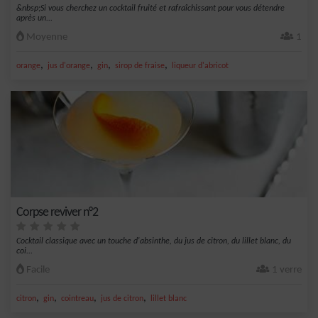
&nbsp;Si vous cherchez un cocktail fruité et rafraîchissant pour vous détendre
après un...
Moyenne
1
,
,
,
,
orange
jus d'orange
gin
sirop de fraise
liqueur d'abricot
Corpse reviver n°2
Cocktail classique avec un touche d'absinthe, du jus de citron, du lillet blanc, du
coi...
Facile
1 verre
,
,
,
,
citron
gin
cointreau
jus de citron
lillet blanc