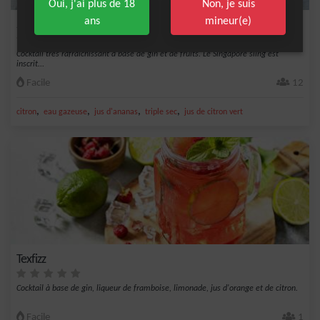
Oui, j'ai plus de 18
Non, je suis
ans
mineur(e)
Singapore Sling
Cocktail très rafraîchissant à base de gin et de fruits. Le Singapore sling est
inscrit...
Facile
12
,
,
,
,
citron
eau gazeuse
jus d'ananas
triple sec
jus de citron vert
Texfizz
Cocktail à base de gin, liqueur de framboise, limonade, jus d'orange et de citron.
Facile
1