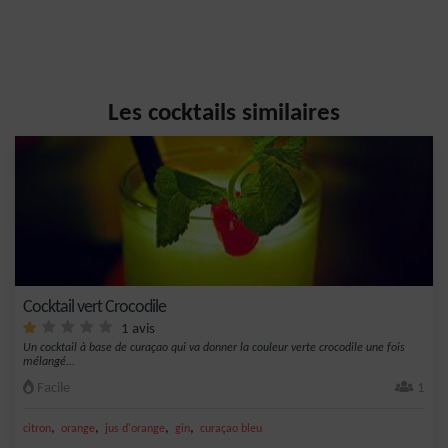
Les cocktails similaires
Cocktail vert Crocodile
1 avis
Un cocktail à base de curaçao qui va donner la couleur verte crocodile une fois
mélangé...
Facile
1
,
,
,
,
citron
orange
jus d'orange
gin
curaçao bleu