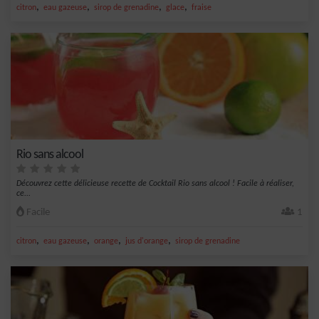
,
,
,
,
citron
eau gazeuse
sirop de grenadine
glace
fraise
Rio sans alcool
Découvrez cette délicieuse recette de Cocktail Rio sans alcool ! Facile à réaliser,
ce...
Facile
1
,
,
,
,
citron
eau gazeuse
orange
jus d'orange
sirop de grenadine