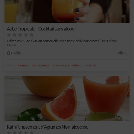
Aube Tropicale - Cocktail sans alcool
Offrez-vous une évasion sensorielle avec notre délicieux cocktail sans alcool,
l'Aube T...
Facile
1
,
,
,
,
citron
orange
jus d'orange
sirop de grenadine
limonade
Rafraîchissement d'Agrumes Non-alcoolisé