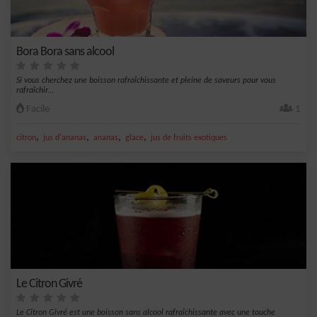
Bora Bora sans alcool
Si vous cherchez une boisson rafraîchissante et pleine de saveurs pour vous
rafraîchir...
Facile
1
,
,
,
,
citron
jus d'ananas
ananas
glace
jus de fruits exotiques
Le Citron Givré
Le Citron Givré est une boisson sans alcool rafraîchissante avec une touche