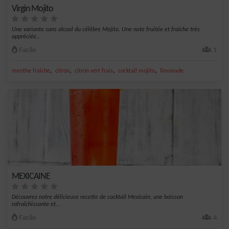
Virgin Mojito
Une variante sans alcool du célèbre Mojito. Une note fruitée et fraîche très
appréciée...
Facile
1
,
,
,
,
menthe fraîche
citron
citron vert frais
cocktail mojito
limonade
MEXICAINE
Découvrez notre délicieuse recette de cocktail Mexicain, une boisson
rafraîchissante et...
Facile
4