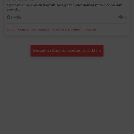
Offrez-vous une évasion tropicale sans quitter votre maison grâce à ce cocktail
sans al...
Facile
1
,
,
,
,
citron
orange
jus d'orange
sirop de grenadine
limonade
Découvrez d'autres recettes de cocktails