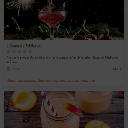
L'Évasion Pétillante
Avec une saveur douce et une effervescence rafraîchissante, l'Évasion Pétillante
est le...
Facile
1
,
,
,
,
citron
eau gazeuse
sirop de grenadine
Jus de pomme
eau