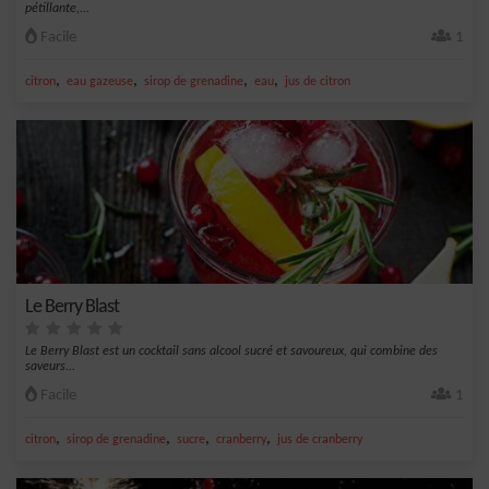
pétillante,...
Facile
1
,
,
,
,
citron
eau gazeuse
sirop de grenadine
eau
jus de citron
Le Berry Blast
Le Berry Blast est un cocktail sans alcool sucré et savoureux, qui combine des
saveurs...
Facile
1
,
,
,
,
citron
sirop de grenadine
sucre
cranberry
jus de cranberry