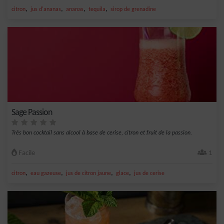
,
,
,
,
citron
jus d'ananas
ananas
tequila
sirop de grenadine
Sage Passion
Très bon cocktail sans alcool à base de cerise, citron et fruit de la passion.
Facile
1
,
,
,
,
citron
eau gazeuse
jus de citron jaune
glace
jus de cerise