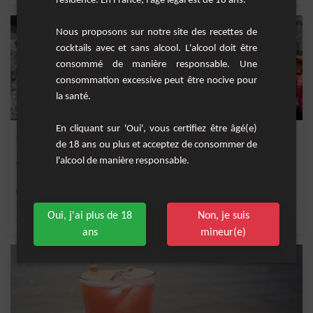
Nous proposons sur notre site des recettes de
cocktails avec et sans alcool. L'alcool doit être
consommé de manière responsable. Une
consommation excessive peut être nocive pour
la santé.
En cliquant sur 'Oui', vous certifiez être âgé(e)
Jack rose
de 18 ans ou plus et acceptez de consommer de
l'alcool de manière responsable.
Cocktail rafraîchissant à base de calvados, citron et grenadine.
Facile
1
Oui, j'ai plus de 18
Non, je suis
,
,
,
,
citron
sirop de grenadine
glace
rose
calvados
ans
mineur(e)