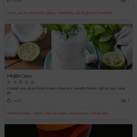
Facile
1
,
,
,
,
citron
jus de citron vert
glace
framboise
jus de goyave framboise
Mojito Coco
Cocktail sans alcool fruité à base citron vert, menthe fraîche, lait de coco, sirop
de...
Facile
6
,
,
,
,
menthe fraîche
citron
sirop de canne
eau gazeuse
lait de coco