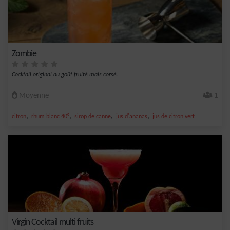
Zombie
Cocktail original au goût fruité mais corsé.
Moyenne
1
,
,
,
,
citron
rhum blanc 40°
sirop de canne
jus d'ananas
jus de citron vert
Virgin Cocktail multi fruits