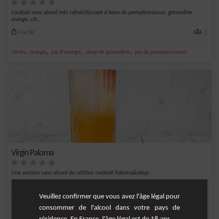
Cocktail sans alcool très rafraîchissant à base de pamplemousse, grenadine,
orange, cit...
Facile
1
,
,
,
,
citron
orange
jus d'orange
sirop de grenadine
jus de pamplemousse
Virgin Paloma
Une version sans alcool du célèbre cocktail Paloma&nbsp;
Facile
1
Veuillez confirmer que vous avez l'âge légal pour
consommer de l'alcool dans votre pays de
,
,
,
,
citron
jus de citron vert
sirop d'agave
glace
pamplemousse
résidence. En France, l'âge légal est de 18 ans.