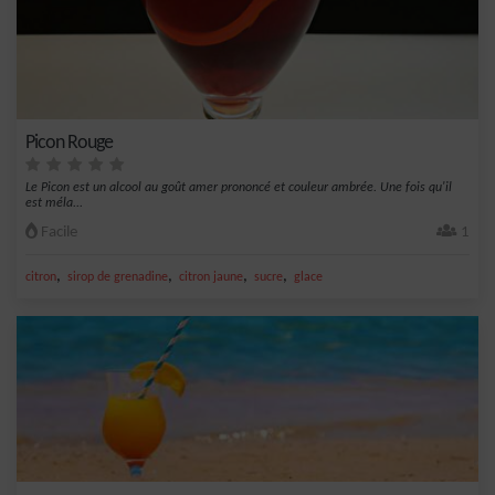
Picon Rouge
Le Picon est un alcool au goût amer prononcé et couleur ambrée. Une fois qu'il
est méla...
Facile
1
,
,
,
,
citron
sirop de grenadine
citron jaune
sucre
glace