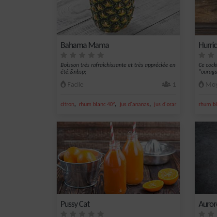
Bahama Mama
Hurri
Boisson très rafraîchissante et très appréciée en
Ce cock
été.&nbsp;
"ouragan
Facile
1
Moy
,
,
,
,
citron
rhum blanc 40°
jus d'ananas
jus d'orange
sirop de gr
rhum bl
Pussy Cat
Auror