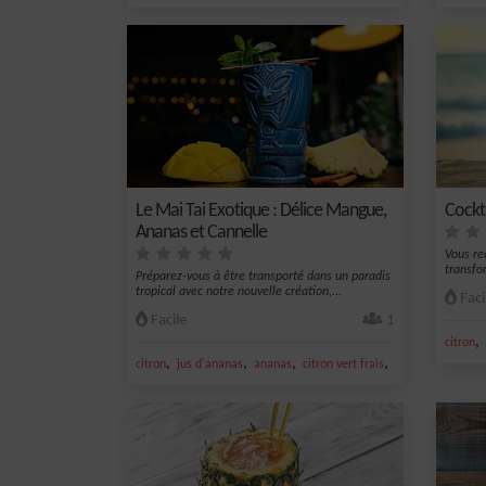
Le Mai Tai Exotique : Délice Mangue,
Cockt
Ananas et Cannelle
Vous re
transfo
Préparez-vous à être transporté dans un paradis
tropical avec notre nouvelle création,...
Faci
Facile
1
,
citron
,
,
,
,
citron
jus d'ananas
ananas
citron vert frais
jus de citron vert