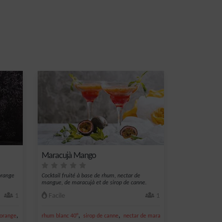
Maracujà Mango
orange
Cocktail fruité à base de rhum, nectar de
mangue, de maracujà et de sirop de canne.
1
Facile
1
,
,
,
,
'orange
sirop de grenadine
rhum blanc 40°
sirop de canne
nectar de maracujà
nectar de mangue