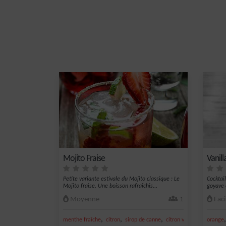
Mojito Fraise
Vanill
Petite variante estivale du Mojito classique : Le
Cocktai
Mojito fraise. Une boisson rafraîchis...
goyave 
Moyenne
1
Faci
,
,
,
,
menthe fraîche
citron
sirop de canne
citron vert frais
orange
rhum 