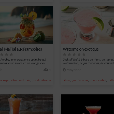
ail Mai Tai aux Framboises
Watermelon exotique
cherchez une expérience culinaire qui
Cocktail fruité à base de rhum, de manqu
rmera votre soirée en un voyage exo...
watermelon, de jus d'ananas, de coriandr
le
1
Moyenne
,
,
,
,
,
,
orange
citron vert frais
jus de citron vert
jus d'orange
citron
jus d'ananas
rhum ambré
bitt