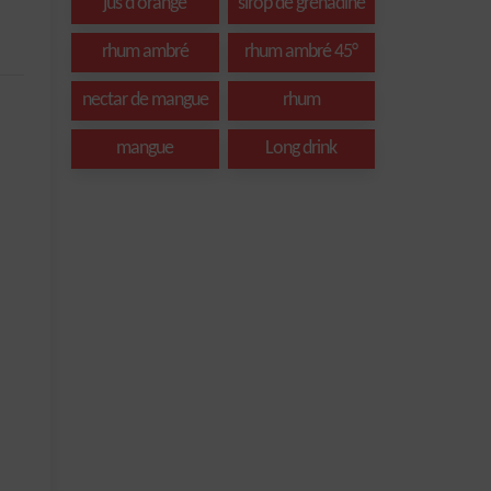
jus d'orange
sirop de grenadine
rhum ambré
rhum ambré 45°
nectar de mangue
rhum
mangue
Long drink