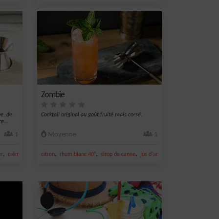
Zombie
e, de
Cocktail original au goût fruité mais corsé.
e...
1
Moyenne
1
,
,
,
,
,
er
crème de mangue
citron
rhum blanc 40°
sirop de canne
jus d'ananas
jus de citron vert