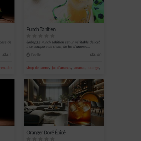
Punch Tahitien
 base de
&nbsp;Le Punch Tahitien est un véritable délice!
Il se compose de rhum, de jus d'ananas...
1
Facile
40
,
,
,
,
,
grenadine
jus de pamplemousse
sirop de canne
jus d'ananas
ananas
orange
jus d'orange
Oranger Doré Épicé