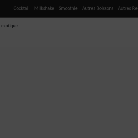
Cocktail
Milkshake
Smoothie
Autres Boissons
Autres Re
 exotique