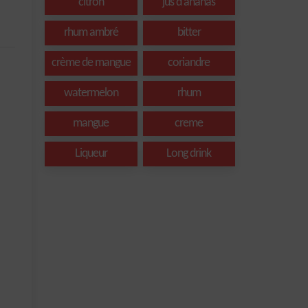
citron
jus d'ananas
rhum ambré
bitter
crème de mangue
coriandre
watermelon
rhum
mangue
creme
Liqueur
Long drink