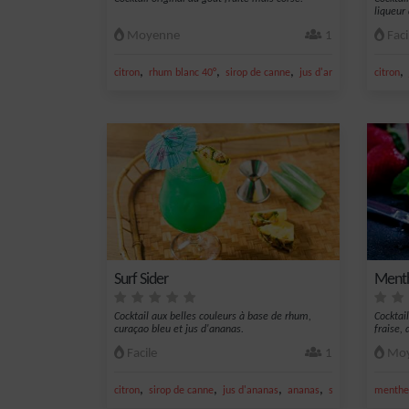
liqueur 
Moyenne
1
Faci
,
,
,
,
,
citron
rhum blanc 40°
sirop de canne
jus d'ananas
jus de cit
citron
Surf Sider
Ment
Cocktail aux belles couleurs à base de rhum,
Cocktai
curaçao bleu et jus d'ananas.
fraise, 
Facile
1
Moy
,
,
,
,
citron
sirop de canne
jus d'ananas
ananas
sucre
menthe 