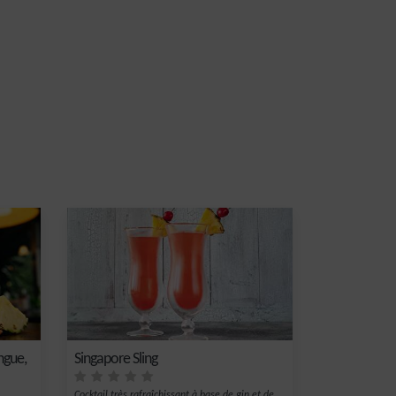
ngue,
Singapore Sling
Cocktail très rafraîchissant à base de gin et de