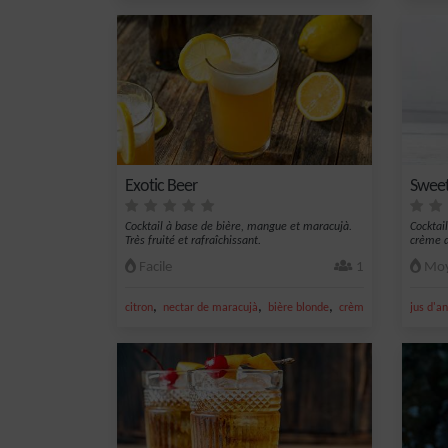
Exotic Beer
Sweet
Cocktail à base de bière, mangue et maracujà.
Cocktai
Très fruité et rafraîchissant.
crème d
Facile
1
Moy
,
,
,
,
citron
nectar de maracujà
bière blonde
crème de mangue
jus d'a
m