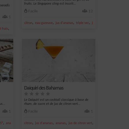
fruits. Le Singapore sling est inscrit...
paradis
Facile
12
1
,
,
,
,
citron
eau gazeuse
jus d'ananas
triple sec
jus de citron vert
,
t frais
jus de citron vert
Daiquiri des Bahamas
Le Daiquiri est un cocktail classique à base de
s...
rhum, de sucre et de jus de citron vert...
1
Facile
1
,
,
,
,
,
,
5°
ananas
noix de coco
citron
jus d'ananas
ananas
jus de citron vert
noix de coco