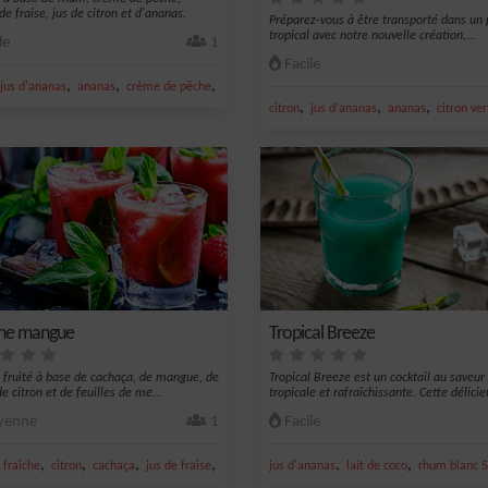
de fraise, jus de citron et d'ananas.
Préparez-vous à être transporté dans un 
tropical avec notre nouvelle création,...
le
1
Facile
,
,
,
ron vert
jus d'ananas
ananas
crème de pêche
fraise
,
,
,
citron
jus d'ananas
ananas
citron ver
he mangue
Tropical Breeze
l fruité à base de cachaça, de mangue, de
Tropical Breeze est un cocktail au saveur
de citron et de feuilles de me...
tropicale et rafraîchissante. Cette délicieu
enne
1
Facile
,
,
,
,
,
,
fraîche
citron
cachaça
jus de fraise
nectar de citron
jus d'ananas
lait de coco
rhum blanc 5