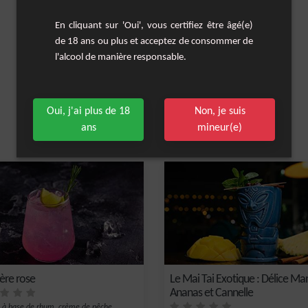
En cliquant sur 'Oui', vous certifiez être âgé(e)
de 18 ans ou plus et acceptez de consommer de
l'alcool de manière responsable.
Oui, j'ai plus de 18
Non, je suis
ans
mineur(e)
Les cocktails similaires
ère rose
Le Mai Tai Exotique : Délice Ma
Ananas et Cannelle
l à base de rhum, crème de pêche,