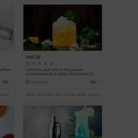
Maï Taï
alliano
Cocktail au goût amer et très puissant
emblématique de la culture Tiki et inscrit à l'
IBA
1
Moyenne
1
,
,
,
,
,
t frais
jus de citron vert
citron
rhum blanc 40°
sirop de canne
triple sec
jus de citron vert