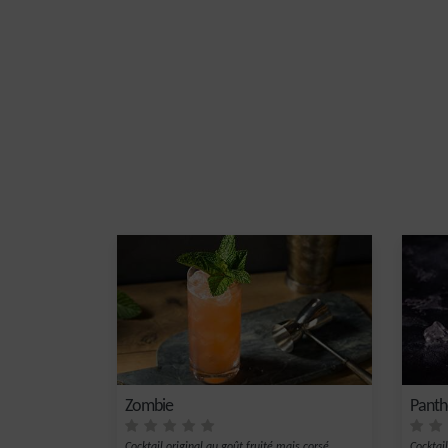
Zombie
Panth
Cocktail original au goût fruité mais corsé.
Cocktai