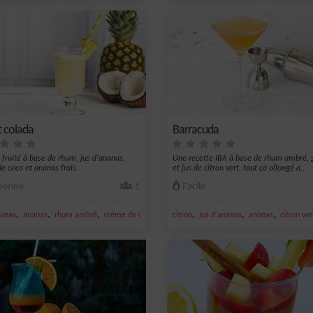
 colada
Barracuda
l fruité à base de rhum, jus d'ananas,
Une recette IBA à base de rhum ambré, g
e coco et ananas frais.
et jus de citron vert, tout ça allongé a...
enne
1
Facile
,
,
,
,
,
,
,
nanas
angue
ananas
rhum ambré
crème de coco
rhum
citron
jus d'ananas
ananas
citron ver