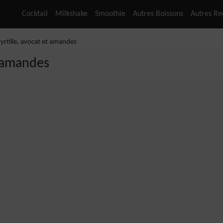
Cocktail
Milkshake
Smoothie
Autres Boissons
Autres Re
rtille, avocat et amandes
t amandes