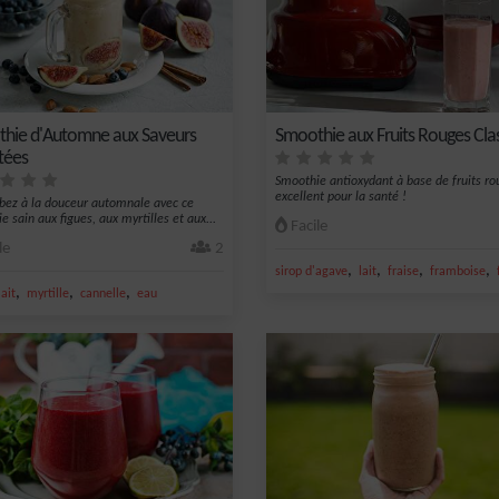
hie d'Automne aux Saveurs
Smoothie aux Fruits Rouges Cla
tées
Smoothie antioxydant à base de fruits ro
excellent pour la santé !
ez à la douceur automnale avec ce
 sain aux figues, aux myrtilles et aux...
Facile
le
2
,
,
,
,
sirop d'agave
lait
fraise
framboise
,
,
,
lait
myrtille
cannelle
eau