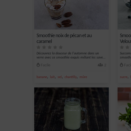
Smoothie noix de pécan et au
Smoot
caramel
Velou
Découvrez la douceur de l'automne dans un
Succomb
verre avec ce smoothie exquis mêlant les save...
smoothie
Facile
2
Faci
,
,
,
,
,
banane
lait
sel
chantilly
mûre
sucre