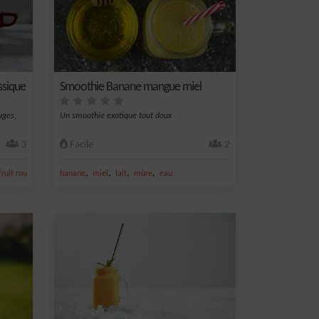
ssique
Smoothie Banane mangue miel
uges,
Un smoothie exotique tout doux
3
Facile
2
,
,
,
,
fruit rouge
banane
miel
lait
mûre
eau