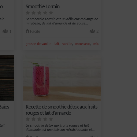
ao
Smoothie Lorrain
ein
Le smoothie Lorrain est un délicieux mélange de
mirabelle, de lait d'amande et de gouss...
1
Facile
2
,
,
,
,
gousse de vanille
lait
vanille
mousseux
mirabelle
Baies
Recette de smoothie détox aux fruits
rouges et lait d'amande
ail,
Le smoothie détox aux fruits rouges et lait
..
d'amande est une boisson rafraîchissante et...