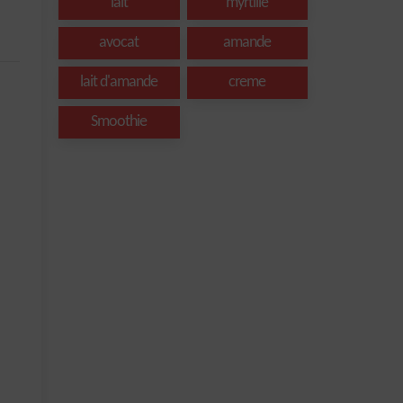
lait
myrtille
avocat
amande
lait d'amande
creme
Smoothie