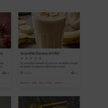
es
Smoothie Banane et Miel
ine
Ce smoothie banane et miel est un délice simple
é...
et rapide à préparer, idéal pour un pet...
3
Facile
2
,
,
,
,
banane
miel
lait
mûre
vanille