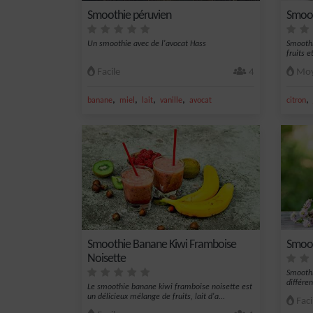
Smoothie péruvien
Smoot
Un smoothie avec de l'avocat Hass
Smoothi
fruits 
Facile
4
Moy
,
,
,
,
,
banane
miel
lait
vanille
avocat
citron
Smoothie Banane Kiwi Framboise
Smooth
Noisette
Smoothi
différe
Le smoothie banane kiwi framboise noisette est
un délicieux mélange de fruits, lait d'a...
Faci