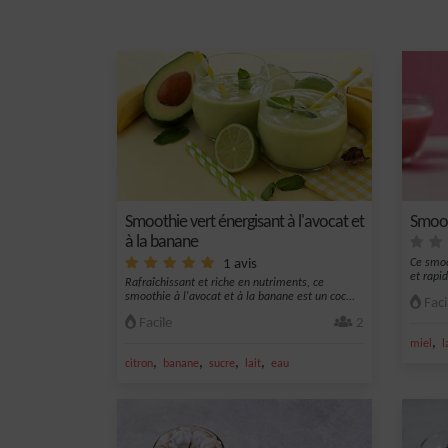
Smoothie vert énergisant à l'avocat et
Smoot
à la banane
1 avis
Ce smoo
et rapi
Rafraîchissant et riche en nutriments, ce
smoothie à l'avocat et à la banane est un coc...
Faci
Facile
2
,
miel
l
,
,
,
,
citron
banane
sucre
lait
eau