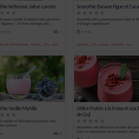
hie betterave, laitue carotte
Smoothie Banane Figue et Cac
e assez simple à réaliser avec plusieurs
Smoothie ultra gourmand pour faire le pl
et légumes ! Un bon mélange plei...
d'énergie rapidement.
enne
1
Facile
,
,
,
,
,
,
,
jus de citron jaune
basilic
lait
eau
banane
lait
cacao
cannelle
eau
ie Vanille Myrtille
Délice Fruitée à la Fraise et aux 
de Goji
e rapide et délicieux à proposer avec
ntes saveurs.
Découvrez une délicieuse recette de cockt
riche en nutriments et en saveurs, allian.
le
8