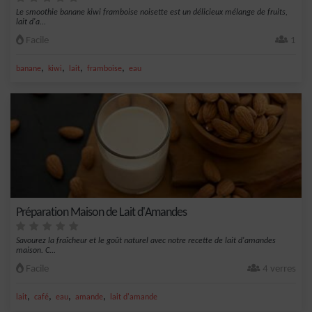
Le smoothie banane kiwi framboise noisette est un délicieux mélange de fruits,
lait d'a...
Facile
1
,
,
,
,
banane
kiwi
lait
framboise
eau
Préparation Maison de Lait d'Amandes
Savourez la fraîcheur et le goût naturel avec notre recette de lait d'amandes
maison. C...
Facile
4 verres
,
,
,
,
lait
café
eau
amande
lait d'amande