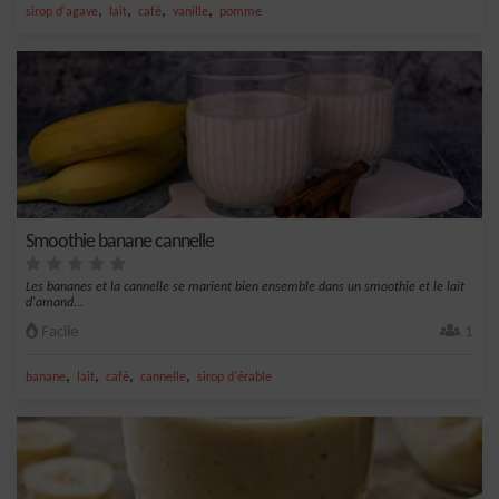
,
,
,
,
sirop d'agave
lait
café
vanille
pomme
Smoothie banane cannelle
Les bananes et la cannelle se marient bien ensemble dans un smoothie et le lait
d'amand...
Facile
1
,
,
,
,
banane
lait
café
cannelle
sirop d'érable