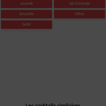
amande
lait d'amande
Smoothie
Détox
Santé
Les cocktails similaires