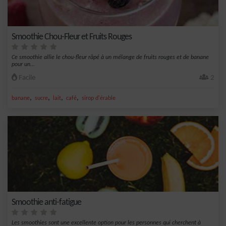
Smoothie Chou-Fleur et Fruits Rouges
Ce smoothie allie le chou-fleur râpé à un mélange de fruits rouges et de banane
pour un...
Facile
2
,
,
,
,
banane
sucre
lait
café
sirop d'érable
Smoothie anti-fatigue
Les smoothies sont une excellente option pour les personnes qui cherchent à