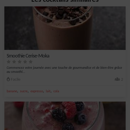
Smoothie Cerise-Moka
Commencez votre journée avec une touche de gourmandise et de bien-être grâce
au smoothi...
Facile
2
,
,
,
,
banane
sucre
expresso
lait
cola