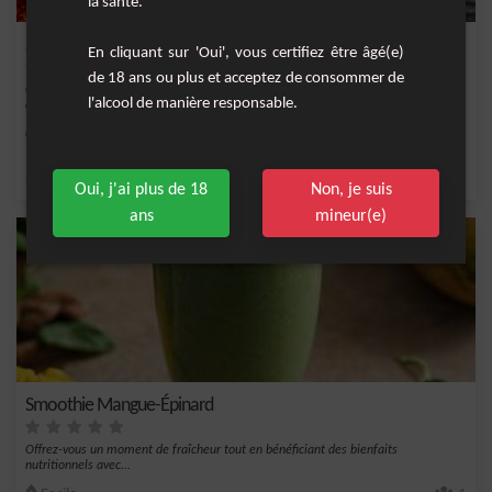
la santé.
Smoothie matinal aux figues et au miel
En cliquant sur 'Oui', vous certifiez être âgé(e)
de 18 ans ou plus et acceptez de consommer de
Commencez la journée du bon pied avec ce smoothie délicieusement nutritif
l'alcool de manière responsable.
alliant la do...
Facile
2
,
,
,
,
banane
miel
sucre
lait
sel
Oui, j'ai plus de 18
Non, je suis
ans
mineur(e)
Smoothie Mangue-Épinard
Offrez-vous un moment de fraîcheur tout en bénéficiant des bienfaits
nutritionnels avec...