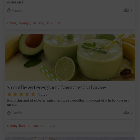
rester en f...
Facile
1
,
,
,
,
citron
orange
banane
kiwi
lait
Smoothie vert énergisant à l'avocat et à la banane
1 avis
Rafraîchissant et riche en nutriments, ce smoothie à l'avocat et à la banane est
un coc...
Facile
2
,
,
,
,
citron
banane
sucre
lait
eau