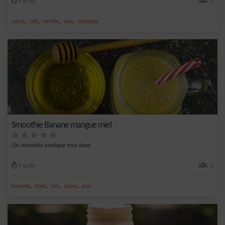
Facile
1
,
,
,
,
sucre
lait
vanille
eau
mangue
Smoothie Banane mangue miel
Un smoothie exotique tout doux
Facile
2
,
,
,
,
banane
miel
lait
mûre
eau