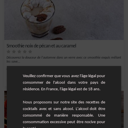
Smoothie noix de pécan et au caramel
Découvrez la douceur de l'automne dans un verre avec ce smoothie exquis mêlant
les save...
Facile
2
Veuillez confirmer que vous avez l'âge légal pour
,
,
,
,
banane
lait
sel
chantilly
mûre
consommer de l'alcool dans votre pays de
résidence. En France, l'âge légal est de 18 ans.
Nous proposons sur notre site des recettes de
cocktails avec et sans alcool. L'alcool doit être
consommé de manière responsable. Une
consommation excessive peut être nocive pour