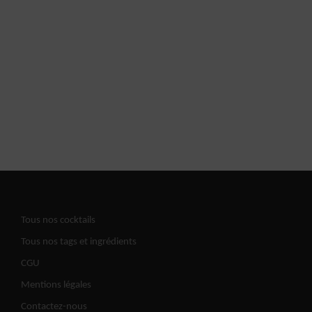
Tous nos cocktails
Tous nos tags et ingrédients
CGU
Mentions légales
Contactez-nous