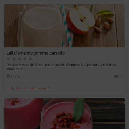
Lait d'amande pomme-cannelle
Découvrez notre délicieuse recette de lait d'amande à la pomme, une boisson
douce et ra...
Facile
4
,
,
,
,
miel
lait
sel
café
cannelle