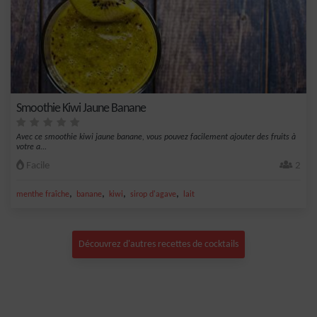
Smoothie Kiwi Jaune Banane
Avec ce smoothie kiwi jaune banane, vous pouvez facilement ajouter des fruits à
votre a...
Facile
2
,
,
,
,
menthe fraîche
banane
kiwi
sirop d'agave
lait
Découvrez d'autres recettes de cocktails