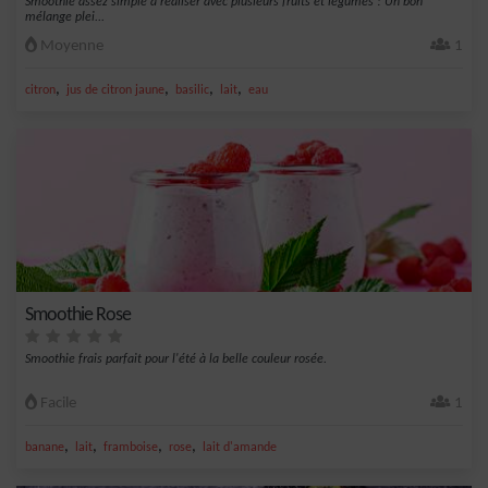
Smoothie assez simple à réaliser avec plusieurs fruits et légumes ! Un bon
mélange plei...
Moyenne
1
,
,
,
,
citron
jus de citron jaune
basilic
lait
eau
Smoothie Rose
Smoothie frais parfait pour l'été à la belle couleur rosée.
Facile
1
,
,
,
,
banane
lait
framboise
rose
lait d'amande