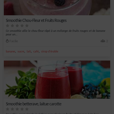
Smoothie Chou-Fleur et Fruits Rouges
Ce smoothie allie le chou-fleur râpé à un mélange de fruits rouges et de banane
pour un...
Facile
2
,
,
,
,
banane
sucre
lait
café
sirop d'érable
Smoothie betterave, laitue carotte