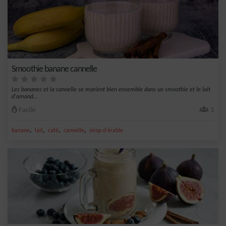
Smoothie banane cannelle
Les bananes et la cannelle se marient bien ensemble dans un smoothie et le lait
d'amand...
Facile
1
,
,
,
,
banane
lait
café
cannelle
sirop d'érable