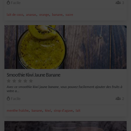
Facile
3
,
,
,
,
lait de coco
ananas
orange
banane
sucre
Smoothie Kiwi Jaune Banane
Avec ce smoothie kiwi jaune banane, vous pouvez facilement ajouter des fruits à
votre a...
Facile
2
,
,
,
,
menthe fraîche
banane
kiwi
sirop d'agave
lait