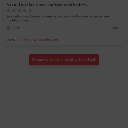
Smoothie d'Automne aux Saveurs Veloutées
Succombez à la douceur automnale avec ce smoothie sain aux figues, aux
myrtilles et aux...
Facile
2
,
,
,
,
sucre
lait
myrtille
cannelle
eau
Découvrez d'autres recettes de cocktails