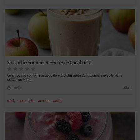
Smoothie Pomme et Beurre de Cacahuète
Ce smoothie combine la douceur rafraîchissante de la pomme avec le riche
arôme du beurr...
Facile
1
,
,
,
,
miel
sucre
lait
cannelle
vanille