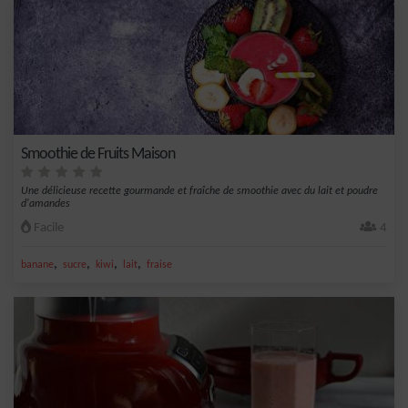
Smoothie de Fruits Maison
Une délicieuse recette gourmande et fraîche de smoothie avec du lait et poudre
d'amandes
Facile
4
,
,
,
,
banane
sucre
kiwi
lait
fraise