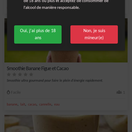
de 18 ans ou plus et acceptez de consommer de
l'alcool de manière responsable.
,
,
,
,
citron
banane
sucre
lait
eau
Oui, j'ai plus de 18
Non, je suis
ans
mineur(e)
Smoothie Banane Figue et Cacao
Smoothie ultra gourmand pour faire le plein d'énergie rapidement.
Facile
1
,
,
,
,
banane
lait
cacao
cannelle
eau