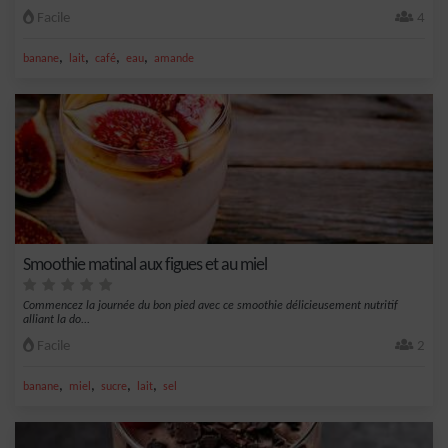
Facile
4
,
,
,
,
banane
lait
café
eau
amande
Smoothie matinal aux figues et au miel
Commencez la journée du bon pied avec ce smoothie délicieusement nutritif
alliant la do...
Facile
2
,
,
,
,
banane
miel
sucre
lait
sel