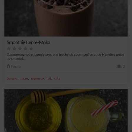
Smoothie Cerise-Moka
Commencez votre journée avec une touche de gourmandise et de bien-être grâce
au smoothi...
Facile
2
,
,
,
,
banane
sucre
expresso
lait
cola