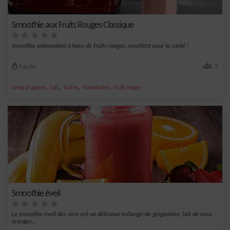
Smoothie aux Fruits Rouges Classique
Smoothie antioxydant à base de fruits rouges, excellent pour la santé !
Facile
3
,
,
,
,
sirop d'agave
lait
fraise
framboise
fruit rouge
Smoothie éveil
Le smoothie éveil des sens est un délicieux mélange de gingembre, lait de coco,
oranges...