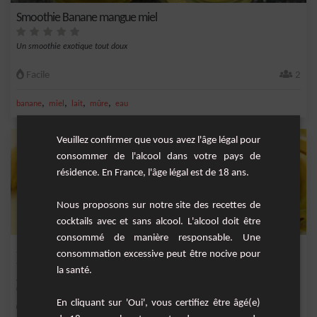
Smoothie Banane mangue miel
Un smoothie exotique tout doux
Facile
2
,
,
,
,
banane
miel
lait
mûre
eau
Veuillez confirmer que vous avez l'âge légal pour
consommer de l'alcool dans votre pays de
résidence. En France, l'âge légal est de 18 ans.
Nous proposons sur notre site des recettes de
cocktails avec et sans alcool. L'alcool doit être
consommé de manière responsable. Une
Smoothie vert énergisant à l'avocat et à la banane
consommation excessive peut être nocive pour
1 avis
la santé.
Rafraîchissant et riche en nutriments, ce smoothie à l'avocat et à la banane est
un coc...
En cliquant sur 'Oui', vous certifiez être âgé(e)
Facile
2