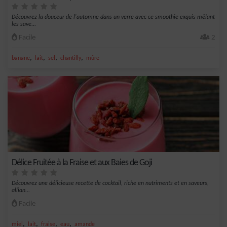
Découvrez la douceur de l'automne dans un verre avec ce smoothie exquis mêlant
les save...
Facile
2
,
,
,
,
banane
lait
sel
chantilly
mûre
Délice Fruitée à la Fraise et aux Baies de Goji
Découvrez une délicieuse recette de cocktail, riche en nutriments et en saveurs,
allian...
Facile
,
,
,
,
miel
lait
fraise
eau
amande