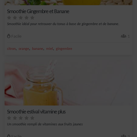
Smoothie Gingembre et Banane
Smoothie idéal pour retrouver du tonus à base de gingembre et de banane.
Facile
1
,
,
,
,
citron
orange
banane
miel
gingembre
Smoothie estival vitamine plus
Un smoothie rempli de vitamines aux fruits jaunes
Facile
3