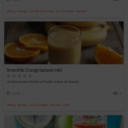
,
,
,
,
citron
orange
jus de citron vert
jus d'orange
banane
Smoothie Orange banane miel
Un boisson bien fraîche et fruitée à base de banane.
Facile
4
,
,
,
,
citron
orange
jus d'orange
banane
miel