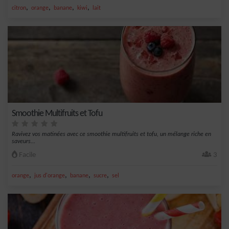
,
,
,
,
citron
orange
banane
kiwi
lait
Smoothie Multifruits et Tofu
Ravivez vos matinées avec ce smoothie multifruits et tofu, un mélange riche en
saveurs...
Facile
3
,
,
,
,
orange
jus d'orange
banane
sucre
sel