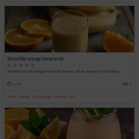
Smoothie orange banane vin
Smoothie qui fait voyager à base de banane, citron, orange et miel.&nbsp;
Facile
4
,
,
,
,
citron
orange
jus d'orange
banane
miel