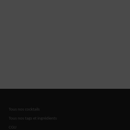
Tous nos cocktails
Tous nos tags et ingrédients
CGU