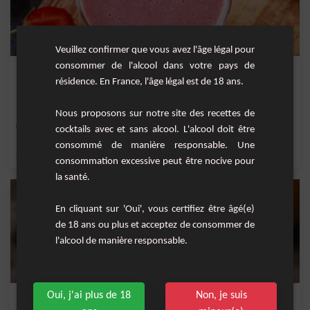
Veuillez confirmer que vous avez l'âge légal pour
consommer de l'alcool dans votre pays de
Smoothie Pomme Banane et Fraise
résidence. En France, l'âge légal est de 18 ans.
Un délicieux smoothie à base de pomme, banane et fraise.
Nous proposons sur notre site des recettes de
Facile
2
cocktails avec et sans alcool. L'alcool doit être
consommé de manière responsable. Une
,
,
,
,
orange
jus d'orange
banane
lait
fraise
consommation excessive peut être nocive pour
la santé.
En cliquant sur 'Oui', vous certifiez être âgé(e)
de 18 ans ou plus et acceptez de consommer de
l'alcool de manière responsable.
Oui, j'ai plus de 18
Non, je suis
Smoothie Tropical Onctueux à la Mangue, Orange et Banane