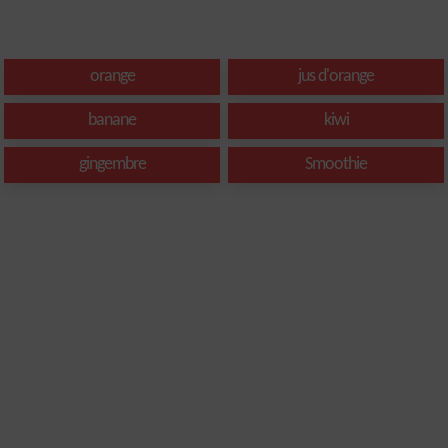
orange
jus d'orange
banane
kiwi
gingembre
Smoothie