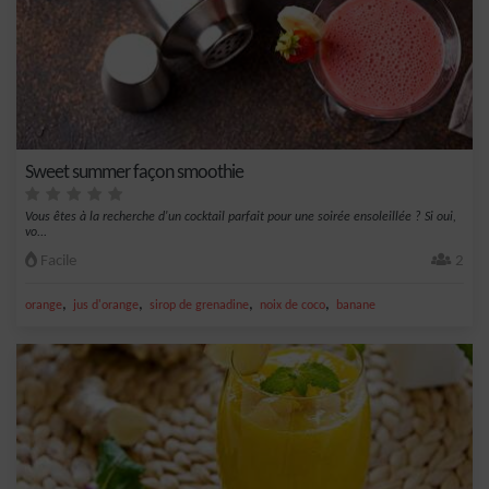
Sweet summer façon smoothie
Vous êtes à la recherche d'un cocktail parfait pour une soirée ensoleillée ? Si oui,
vo...
Facile
2
,
,
,
,
orange
jus d'orange
sirop de grenadine
noix de coco
banane