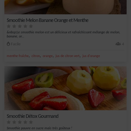
Smoothie Melon Banane Orange et Menthe
&nbsp;Le smoothie melon est un délicieux et rafraîchissant mélange de melon,
banane, or...
Facile
4
,
,
,
,
menthe fraîche
citron
orange
jus de citron vert
jus d'orange
Smoothie Détox Gourmand
Smoothie pauvre en sucre mais très goûteux !