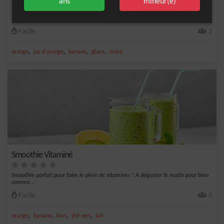
ans
mineur(e)
Ce smoothie tropical onctueux est un mélange délicieux et rafraîchissant de
mangue, d'o...
Facile
2
,
,
,
,
orange
jus d'orange
banane
glace
mûre
Smoothie Vitaminé
Smoothie parfait pour faire le plein de vitamines ! A déguster le matin pour bien
comme...
Facile
5
,
,
,
,
orange
banane
kiwi
thé vert
lait