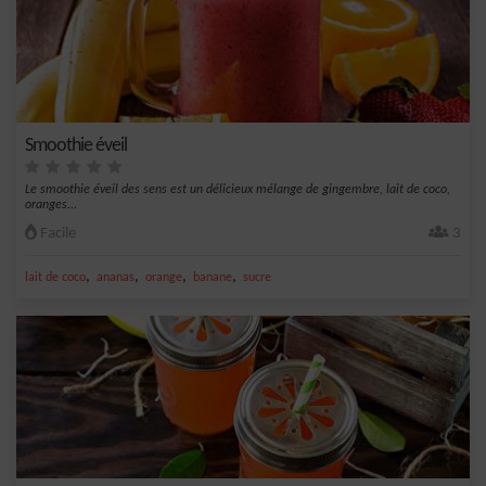
Smoothie éveil
Le smoothie éveil des sens est un délicieux mélange de gingembre, lait de coco,
oranges...
Facile
3
,
,
,
,
lait de coco
ananas
orange
banane
sucre