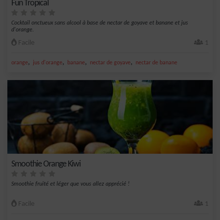
Fun Tropical
Cocktail onctueux sans alcool à base de nectar de goyave et banane et jus
d'orange.
Facile
1
,
,
,
,
orange
jus d'orange
banane
nectar de goyave
nectar de banane
Smoothie Orange Kiwi
Smoothie fruité et léger que vous allez apprécié !
Facile
1