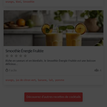
,
,
orange
kiwi
Smoothie
Smoothie Énergie Fruitée
Riche en saveurs et en bienfaits, le Smoothie Énergie Fruitée est une boisson
délicieus...
Facile
4
,
,
,
,
orange
jus de citron vert
banane
lait
pomme
Découvrez d'autres recettes de cocktails