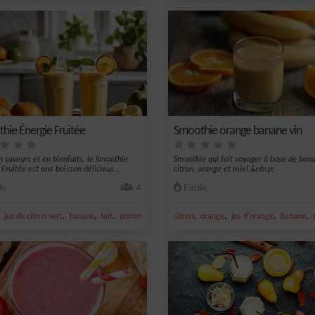
hie Énergie Fruitée
Smoothie orange banane vin
n saveurs et en bienfaits, le Smoothie
Smoothie qui fait voyager à base de ban
Fruitée est une boisson délicieus...
citron, orange et miel.&nbsp;
le
4
Facile
,
,
,
,
,
,
,
,
jus de citron vert
banane
lait
pomme
citron
orange
jus d'orange
banane