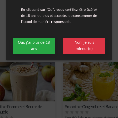
En cliquant sur 'Oui', vous certifiez être âgé(e)
de 18 ans ou plus et acceptez de consommer de
l'alcool de manière responsable.
Oui, j'ai plus de 18
Non, je suis
ans
mineur(e)
Les cocktails similaires
hie Pomme et Beurre de
Smoothie Gingembre et Banan
huète
Smoothie idéal pour retrouver du tonus à