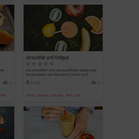
Smoothie anti-fatigue
ane,
Les smoothies sont une excellente option pour
les personnes qui cherchent à rester en f...
4
Facile
1
,
,
,
,
miel
citron
orange
banane
kiwi
lait