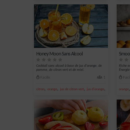
Honey Moon Sans Alcool
Smoot
Cocktail sans alcool à base de jus d'orange, de
Riche e
pomme, de citron vert et de miel.
Énergie 
Facile
1
Faci
,
,
,
,
citron
orange
jus de citron vert
jus d'orange
miel
orange