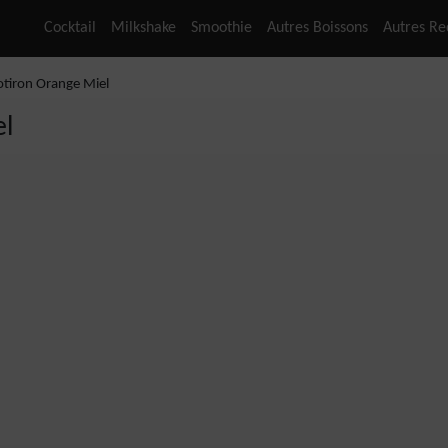
Cocktail
Milkshake
Smoothie
Autres Boissons
Autres Re
tiron Orange Miel
el