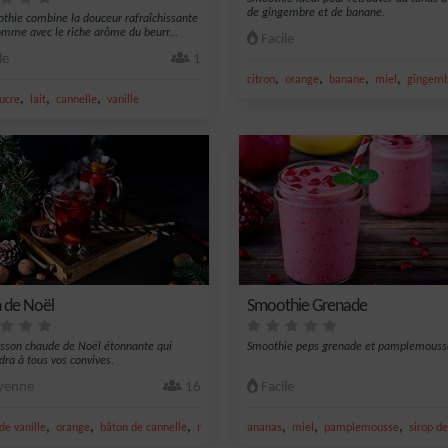
de gingembre et de banane.
thie combine la douceur rafraîchissante
omme avec le riche arôme du beurr...
Facile
le
1
,
,
,
,
citron
orange
banane
miel
gingem
,
,
,
ucre
lait
cannelle
vanille
 de Noël
Smoothie Grenade
sson chaude de Noël étonnante qui
Smoothie peps grenade et pamplemouss
dra à tous vos convives.
enne
16
Facile
,
,
,
,
,
,
,
de vanille
orange
bâton de cannelle
miel
vin rouge
ananas
miel
pamplemousse
sirop d