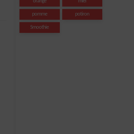
orange
miel
pomme
potiron
Smoothie