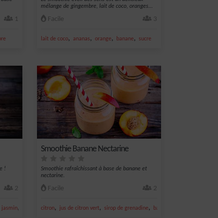
mélange de gingembre, lait de coco, oranges...
1
Facile
3
,
,
,
,
bre
lait de coco
ananas
orange
banane
sucre
Smoothie Banane Nectarine
e !
Smoothie rafraîchissant à base de banane et
nectarine.
2
Facile
2
,
,
,
,
,
e jasmin
pomme
citron
jus de citron vert
sirop de grenadine
banane
miel