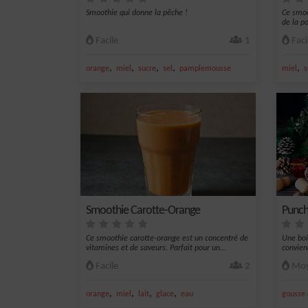
Smoothie qui donne la pêche !
Ce smoo
de la p
Facile
1
Faci
,
,
,
,
,
orange
miel
sucre
sel
pamplemousse
miel
s
Smoothie Carotte-Orange
Punch
Ce smoothie carotte-orange est un concentré de
Une boi
vitamines et de saveurs. Parfait pour un...
convien
Facile
2
Moy
,
,
,
,
orange
miel
lait
glace
eau
gousse 