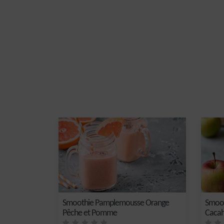
Smoothie Pamplemousse Orange
Smoot
Pêche et Pomme
Caca