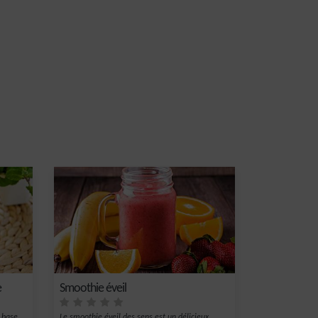
e
Smoothie éveil
 base
Le smoothie éveil des sens est un délicieux