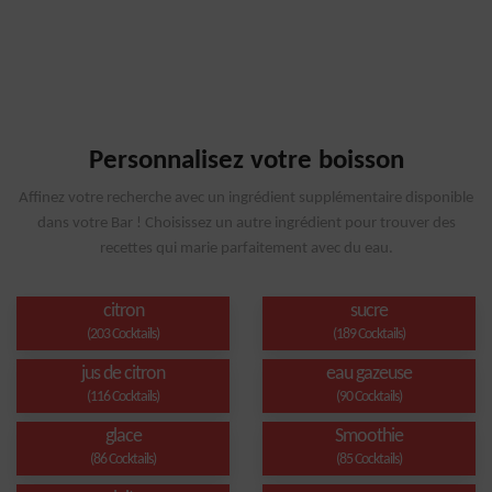
Personnalisez votre boisson
Affinez votre recherche avec un ingrédient supplémentaire disponible
dans votre Bar ! Choisissez un autre ingrédient pour trouver des
recettes qui marie parfaitement avec du eau.
citron
sucre
(203 Cocktails)
(189 Cocktails)
jus de citron
eau gazeuse
(116 Cocktails)
(90 Cocktails)
glace
Smoothie
(86 Cocktails)
(85 Cocktails)