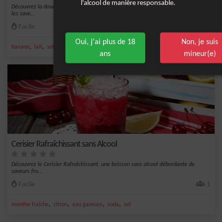
l'alcool de manière responsable.
Découvrez la douceur de l'automne dans un verre avec ce smoothie exquis mêlant
les save...
Facile
2
Oui, j'ai plus de 18
Non, je suis
,
,
,
,
banane
lait
sel
chantilly
mûre
ans
mineur(e)
Cerisier Rafraîchissant sans Alcool
Découvrez le Cerisier Rafraîchissant, une boisson sans alcool débordante de
saveurs fru...
Facile
1
,
,
,
,
menthe fraîche
citron
eau gazeuse
soda
sel