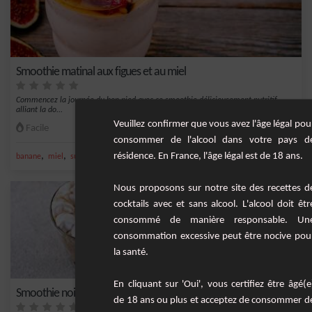
Smoothie matinal aux figues et au miel
Commencez la journée du bon pied avec ce smoothie délicieusement nutritif
alliant la do...
Veuillez confirmer que vous avez l'âge légal pou
Facile
2
consommer de l'alcool dans votre pays d
résidence. En France, l'âge légal est de 18 ans.
,
,
,
,
banane
miel
sucre
lait
sel
Nous proposons sur notre site des recettes d
cocktails avec et sans alcool. L'alcool doit êtr
consommé de manière responsable. Un
consommation excessive peut être nocive pou
la santé.
En cliquant sur 'Oui', vous certifiez être âgé(e
Smoothie noix de pécan et au caramel
de 18 ans ou plus et acceptez de consommer d