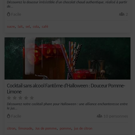
Découvrez la douceur irrésistible d'un chocolat chaud authentique, réalisé à partir
de...
Facile
2
,
,
,
,
sucre
lait
sel
cola
café
Cocktail sans alcool Fantôme d'Halloween : Douceur Pomme-
Limone
Découvrez notre cocktail phare pour Halloween : une alliance enchanteresse entre
le jus...
Facile
10 personnes
,
,
,
,
citron
limonade
Jus de pomme
pomme
jus de citron