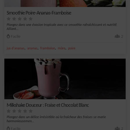
Smoothie Poire-Ananas-Framboise
Plongez dans une évasion tropicale avec ce smoothie rafraîchissant et nutritif.
Alliant...
Facile
2
,
,
,
,
jus d'ananas
ananas
framboise
mûre
poire
Milkshake Douceur : Fraise et Chocolat Blanc
Plongez dans un délice irrésistible où la fraîcheur des fraises se marie
harmonieusemen...
Facile
2