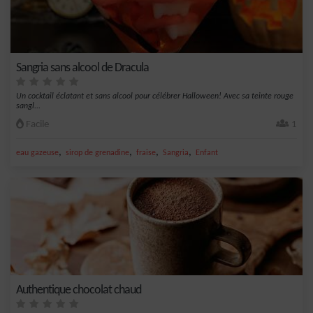
Sangria sans alcool de Dracula
Un cocktail éclatant et sans alcool pour célébrer Halloween! Avec sa teinte rouge
sangl...
Facile
1
,
,
,
,
eau gazeuse
sirop de grenadine
fraise
Sangria
Enfant
Authentique chocolat chaud