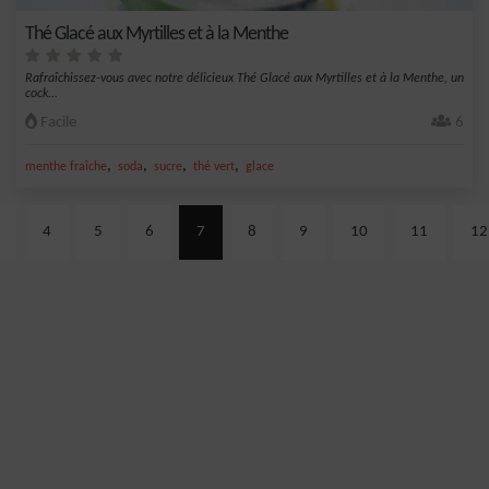
Thé Glacé aux Myrtilles et à la Menthe
Rafraîchissez-vous avec notre délicieux Thé Glacé aux Myrtilles et à la Menthe, un
cock...
Facile
6
,
,
,
,
menthe fraîche
soda
sucre
thé vert
glace
4
5
6
7
8
9
10
11
12