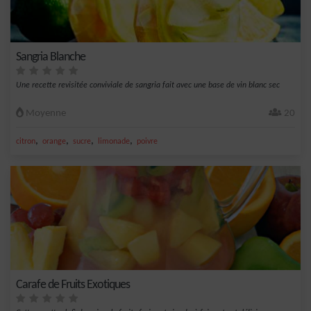
Sangria Blanche
Une recette revisitée conviviale de sangria fait avec une base de vin blanc sec
Moyenne
20
,
,
,
,
citron
orange
sucre
limonade
poivre
Carafe de Fruits Exotiques