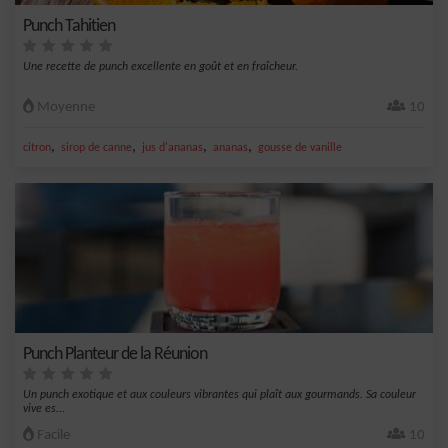
Punch Tahitien
Une recette de punch excellente en goût et en fraîcheur.
Moyenne
10
,
,
,
,
citron
sirop de canne
jus d'ananas
ananas
gousse de vanille
Punch Planteur de la Réunion
Un punch exotique et aux couleurs vibrantes qui plaît aux gourmands. Sa couleur
vive es...
Facile
10