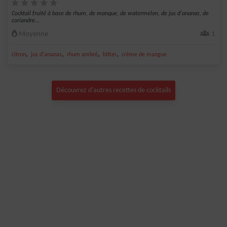
Cocktail fruité à base de rhum, de manque, de watermelon, de jus d'ananas, de
coriandre...
Moyenne
1
,
,
,
,
citron
jus d'ananas
rhum ambré
bitter
crème de mangue
Découvrez d'autres recettes de cocktails