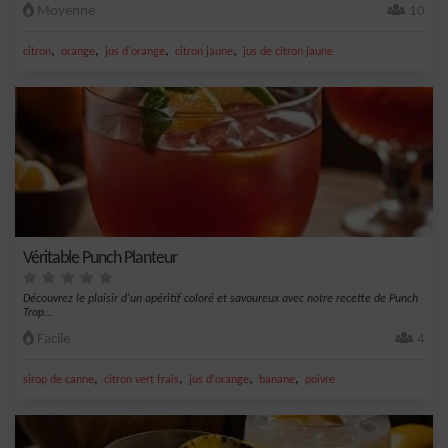
Moyenne
10
,
,
,
,
citron
orange
jus d'orange
citron jaune
jus de citron jaune
Véritable Punch Planteur
Découvrez le plaisir d'un apéritif coloré et savoureux avec notre recette de Punch
Trop...
Facile
4
,
,
,
,
sirop de canne
citron vert frais
jus d'orange
banane
poivre