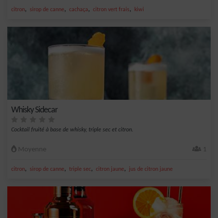
,
,
,
,
citron
sirop de canne
cachaça
citron vert frais
kiwi
Whisky Sidecar
Cocktail fruité à base de whisky, triple sec et citron.
Moyenne
1
,
,
,
,
citron
sirop de canne
triple sec
citron jaune
jus de citron jaune