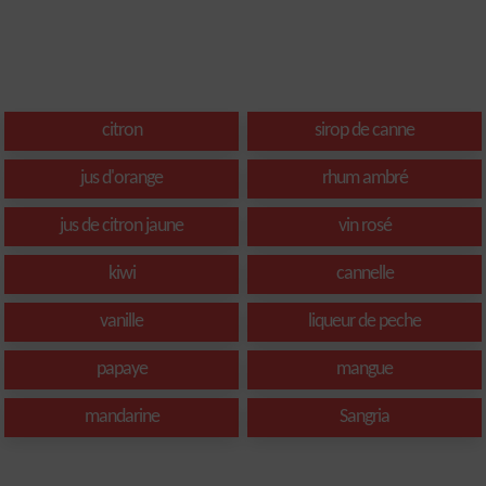
citron
sirop de canne
jus d'orange
rhum ambré
jus de citron jaune
vin rosé
kiwi
cannelle
vanille
liqueur de peche
papaye
mangue
mandarine
Sangria