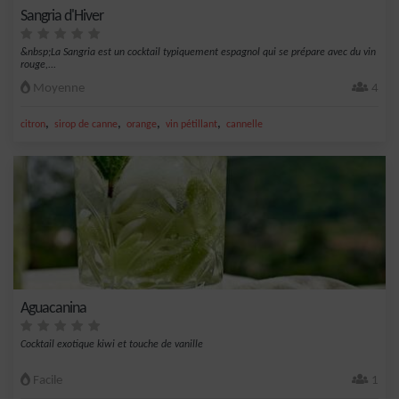
Sangria d'Hiver
&nbsp;La Sangria est un cocktail typiquement espagnol qui se prépare avec du vin
rouge,...
Moyenne
4
,
,
,
,
citron
sirop de canne
orange
vin pétillant
cannelle
Aguacanina
Cocktail exotique kiwi et touche de vanille
Facile
1