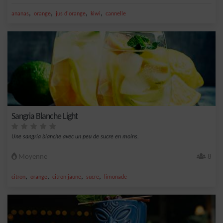
,
,
,
,
ananas
orange
jus d'orange
kiwi
cannelle
Sangria Blanche Light
Une sangria blanche avec un peu de sucre en moins.
Moyenne
8
,
,
,
,
citron
orange
citron jaune
sucre
limonade