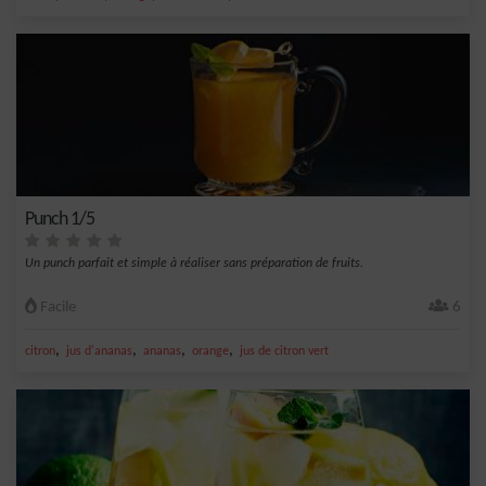
Punch 1/5
Un punch parfait et simple à réaliser sans préparation de fruits.
Facile
6
,
,
,
,
citron
jus d'ananas
ananas
orange
jus de citron vert