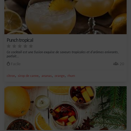
Punch tropical
Ce cocktail est une fusion exquise de saveurs tropicales et d'arômes enivrants,
parfait...
Facile
20
,
,
,
,
citron
sirop de canne
ananas
orange
rhum