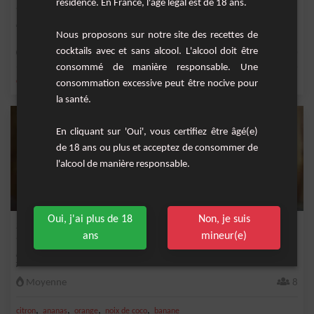
résidence. En France, l'âge légal est de 18 ans.
Le grand classique des férias : la Sangria à partager !&nbsp;
Nous proposons sur notre site des recettes de
cocktails avec et sans alcool. L'alcool doit être
Moyenne
20
consommé de manière responsable. Une
,
,
,
,
citron
orange
citron jaune
sucre
limonade
consommation excessive peut être nocive pour
la santé.
En cliquant sur 'Oui', vous certifiez être âgé(e)
de 18 ans ou plus et acceptez de consommer de
l'alcool de manière responsable.
Oui, j'ai plus de 18
Non, je suis
Sangria Exotique
ans
mineur(e)
La sangria est une boisson rafraîchissante qui peut être préparée avec divers
fruits. D...
Moyenne
8
,
,
,
,
citron
ananas
orange
noix de coco
banane