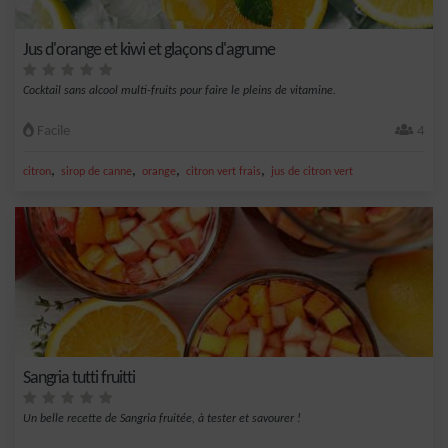
Jus d'orange et kiwi et glaçons d'agrume
Cocktail sans alcool multi-fruits pour faire le pleins de vitamine.
Facile
4
,
,
,
,
citron
sirop de canne
orange
citron vert frais
jus de citron vert
Sangria tutti fruitti
Un belle recette de Sangria fruitée, à tester et savourer !