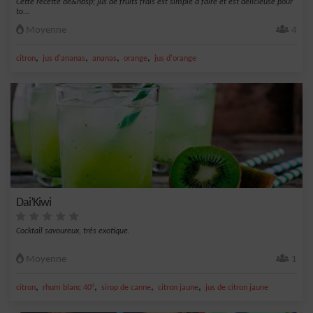
Cette recette de&nbsp; jus de fruits frais est simple à faire et est délicieuse pour
to...
Moyenne
4
,
,
,
,
citron
jus d'ananas
ananas
orange
jus d'orange
Dai’Kiwi
Cocktail savoureux, très exotique.
Moyenne
1
,
,
,
,
citron
rhum blanc 40°
sirop de canne
citron jaune
jus de citron jaune