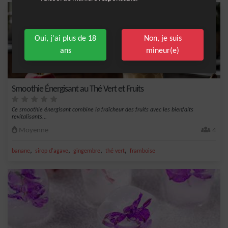
Oui, j'ai plus de 18
Non, je suis
ans
mineur(e)
Smoothie Énergisant au Thé Vert et Fruits
Ce smoothie énergisant combine la fraîcheur des fruits avec les bienfaits
revitalisants...
Moyenne
4
,
,
,
,
banane
sirop d'agave
gingembre
thé vert
framboise