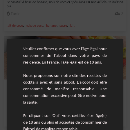
Le cocktail à base de banane, noix de coco et spéculoos est une délicieuse boisson
qui...
Facile
2
,
,
,
,
lait de coco
noix de coco
banane
sucre
lait
Veuillez confirmer que vous avez l'âge légal pour
consommer de l'alcool dans votre pays de
résidence. En France, l'âge légal est de 18 ans.
Nous proposons sur notre site des recettes de
cocktails avec et sans alcool. L'alcool doit être
Smoothie Détox Gourmand
consommé de manière responsable. Une
consommation excessive peut être nocive pour
Smoothie pauvre en sucre mais très goûteux !
la santé.
Facile
4
En cliquant sur 'Oui', vous certifiez être âgé(e)
,
,
,
,
citron
ananas
orange
jus de citron vert
banane
de 18 ans ou plus et acceptez de consommer de
l'alcool de manière responsable.