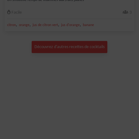
Un smoothie rempli de vitamines aux fruits jaunes
Facile
3
,
,
,
,
citron
orange
jus de citron vert
jus d'orange
banane
Découvrez d'autres recettes de cocktails