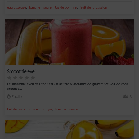
,
,
,
,
eau gazeuse
banane
sucre
Jus de pomme
fruit de la passion
Smoothie éveil
Le smoothie éveil des sens est un délicieux mélange de gingembre, lait de coco,
oranges...
Facile
3
,
,
,
,
lait de coco
ananas
orange
banane
sucre