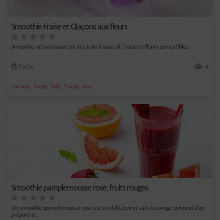
Smoothie Fraise et Glaçons aux fleurs
Smoothie rafraîchissant et très jolie à base de fraise et fleurs comestibles.
Facile
4
,
,
,
,
banane
sucre
lait
fraise
eau
Smoothie pamplemousse rose, fruits rouges
Un smoothie pamplemousse rose est un délicieux et sain breuvage qui peut être
préparé a...