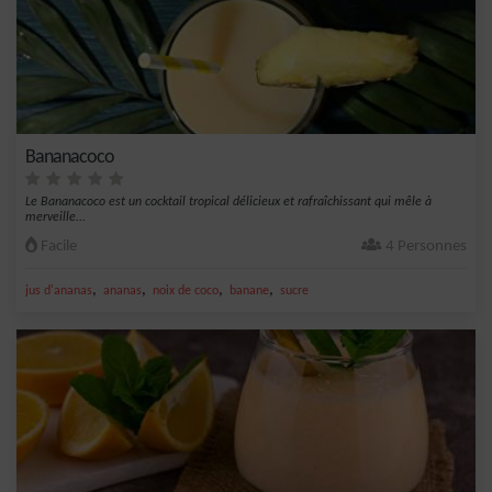
Bananacoco
Le Bananacoco est un cocktail tropical délicieux et rafraîchissant qui mêle à
merveille...
Facile
4 Personnes
,
,
,
,
jus d'ananas
ananas
noix de coco
banane
sucre