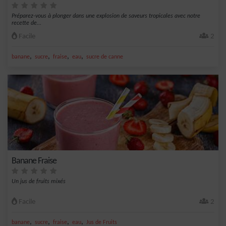
Préparez-vous à plonger dans une explosion de saveurs tropicales avec notre
recette de...
Facile
2
,
,
,
,
banane
sucre
fraise
eau
sucre de canne
Banane Fraise
Un jus de fruits mixés
Facile
2
,
,
,
,
banane
sucre
fraise
eau
Jus de Fruits