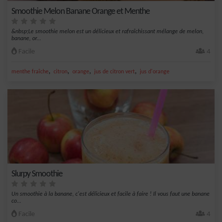
Smoothie Melon Banane Orange et Menthe
&nbsp;Le smoothie melon est un délicieux et rafraîchissant mélange de melon,
banane, or...
Facile
4
,
,
,
,
menthe fraîche
citron
orange
jus de citron vert
jus d'orange
Slurpy Smoothie
Un smoothie à la banane, c'est délicieux et facile à faire ! Il vous faut une banane
co...
Facile
4