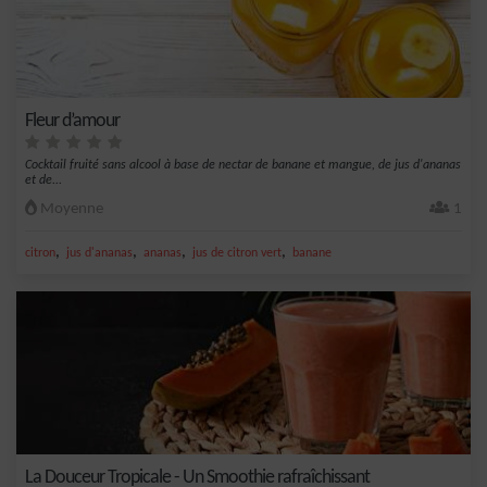
Fleur d’amour
Cocktail fruité sans alcool à base de nectar de banane et mangue, de jus d'ananas
et de...
Moyenne
1
,
,
,
,
citron
jus d'ananas
ananas
jus de citron vert
banane
La Douceur Tropicale - Un Smoothie rafraîchissant