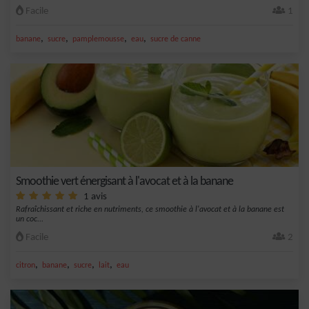
Facile
1
,
,
,
,
banane
sucre
pamplemousse
eau
sucre de canne
Smoothie vert énergisant à l'avocat et à la banane
1 avis
Rafraîchissant et riche en nutriments, ce smoothie à l'avocat et à la banane est
un coc...
Facile
2
,
,
,
,
citron
banane
sucre
lait
eau