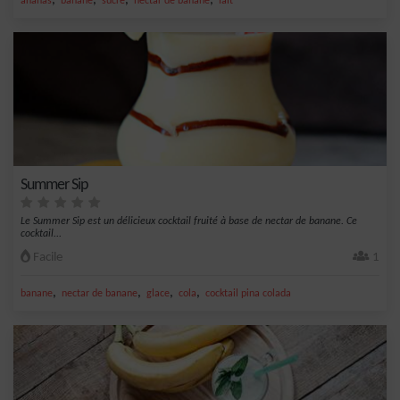
,
,
,
,
ananas
banane
sucre
nectar de banane
lait
Summer Sip
Le Summer Sip est un délicieux cocktail fruité à base de nectar de banane. Ce
cocktail...
Facile
1
,
,
,
,
banane
nectar de banane
glace
cola
cocktail pina colada