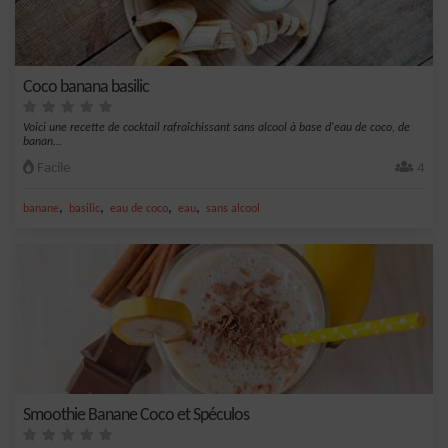
Coco banana basilic
Voici une recette de cocktail rafraîchissant sans alcool à base d'eau de coco, de
banan...
Facile
4
,
,
,
,
banane
basilic
eau de coco
eau
sans alcool
Smoothie Banane Coco et Spéculos