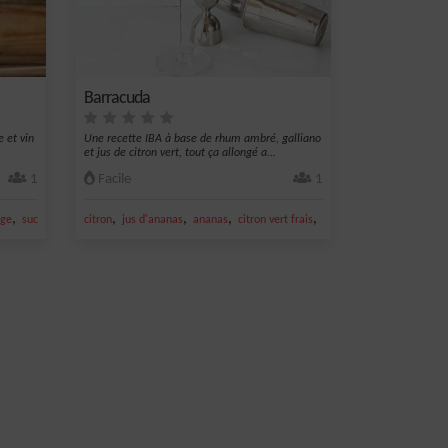
Barracuda
e et vin
Une recette IBA à base de rhum ambré, galliano
et jus de citron vert, tout ça allongé a...
1
Facile
1
,
,
,
,
,
nge
sucre
citron
jus d'ananas
ananas
citron vert frais
jus de citron vert