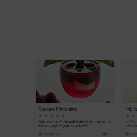
Douceur Printanière
Mojit
Cette recette de Cocktail fruité et équilibré est la
Le Moji
boisson parfaite pour se détendre...
y découv
Moyenne
1
Moy