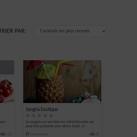
TRIER PAR:
Sangria Exotique
lanc,
La sangria est une boisson rafraîchissante qui
..
peut être préparée avec divers fruits. D...
15
Moyenne
8