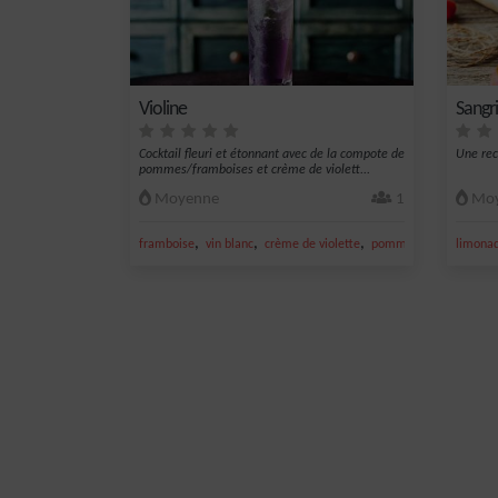
Violine
Sangr
Cocktail fleuri et étonnant avec de la compote de
Une rec
pommes/framboises et crème de violett...
Moyenne
1
Moy
,
,
,
,
framboise
vin blanc
crème de violette
pomme
vin blanc sec
limona