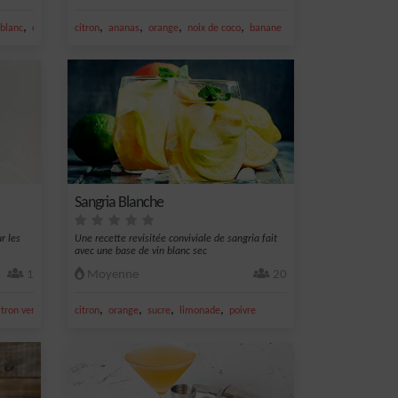
,
,
,
,
,
 blanc
calvados
citron
ananas
orange
noix de coco
banane
Sangria Blanche
ur les
Une recette revisitée conviviale de sangria fait
avec une base de vin blanc sec
1
Moyenne
20
,
,
,
,
,
itron vert frais
sirop de fleur
citron
orange
sucre
limonade
poivre