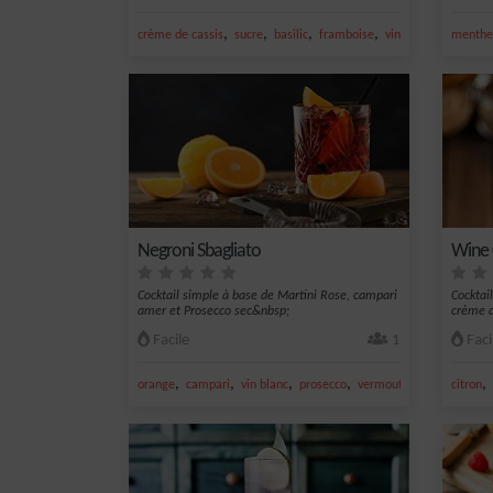
,
,
,
,
crème de cassis
sucre
basilic
framboise
vin pétillant
menthe 
Negroni Sbagliato
Wine 
Cocktail simple à base de Martini Rose, campari
Cocktai
amer et Prosecco sec&nbsp;
crème d
Facile
1
Faci
,
,
,
,
,
orange
campari
vin blanc
prosecco
vermouth
citron