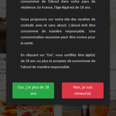
consommer de l'alcool dans votre pays de
résidence. En France, l'âge légal est de 18 ans.
,
,
,
,
,
,
,
fraîche
citron
sirop de canne
citron vert frais
crème de cassis
rhum ambré
sucre
framboise
vin
Nous proposons sur notre site des recettes de
cocktails avec et sans alcool. L'alcool doit être
consommé de manière responsable. Une
consommation excessive peut être nocive pour
la santé.
En cliquant sur 'Oui', vous certifiez être âgé(e)
Caïpi
Hugo
de 18 ans ou plus et acceptez de consommer de
l'alcool de manière responsable.
l fruité à base de vin blanc moelleux,
Cocktail rafraîchissant et chic. Parfait po
e framboise, gingembre et citron f...
longues journées d'été.
le
1
Facile
Oui, j'ai plus de 18
Non, je suis
,
,
,
,
,
,
citron vert frais
gingembre
framboise
vin blanc
menthe fraîche
citron
eau gazeuse
c
ans
mineur(e)