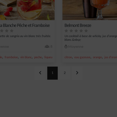
ia Blanche Pêche et Framboise
Belmont Breeze
ette de sangria au vin blanc très fruitée.
Un cocktail à base de whisky, jus d'orang
blanc.&nbsp;
enne
8
Moyenne
,
,
,
,
,
,
,
de
framboise
vin blanc
peche
liqueur de peche
citron
eau gazeuse
orange
jus d'ora
1
2