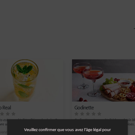
o Real
Godinette
to est un cocktail traditionnel cubain. On
Godinette est un cocktail à base de vin b
re une boisson très rafraîchi...
calvados, crème de cassis et framboises.
Veuillez confirmer que vous avez l'âge légal pour
enne
1
Facile