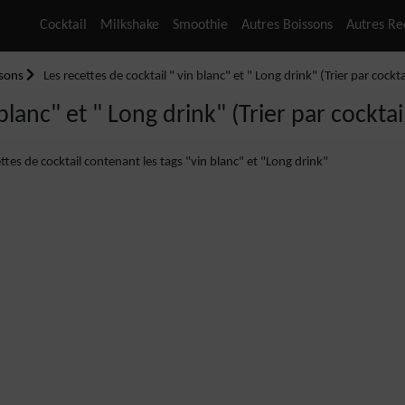
Cocktail
Milkshake
Smoothie
Autres Boissons
Autres Re
ssons
Les recettes de cocktail " vin blanc" et " Long drink" (Trier par cockta
blanc" et " Long drink" (Trier par cocktai
ettes de cocktail contenant les tags "vin blanc" et "Long drink"