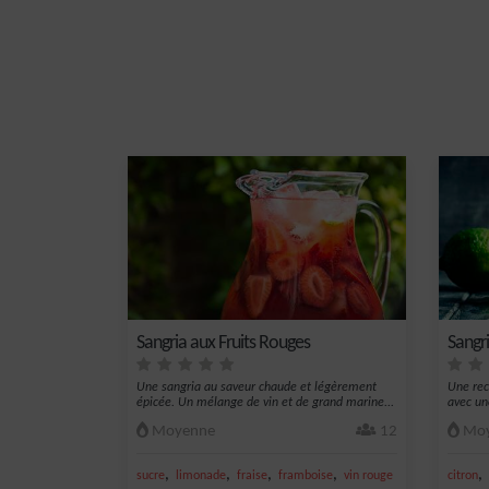
Sangria aux Fruits Rouges
Sangr
Une sangria au saveur chaude et légèrement
Une rece
épicée. Un mélange de vin et de grand marine...
avec un
Moyenne
12
Moy
,
,
,
,
,
sucre
limonade
fraise
framboise
vin rouge
citron