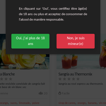
En cliquant sur 'Oui', vous certifiez être âgé(e)
de 18 ans ou plus et acceptez de consommer de
l'alcool de manière responsable.
Les cocktails similaires
Oui, j'ai plus de 18
Non, je suis
ans
mineur(e)
ia Blanche
Sangria au Thermomix
tte revisitée conviviale de sangria fait
Sangria au rosé express au thermomix.
e base de vin blanc sec
enne
20
Facile
,
,
,
,
,
,
orange
sucre
limonade
poivre
sirop de canne
orange
banane
vin ro