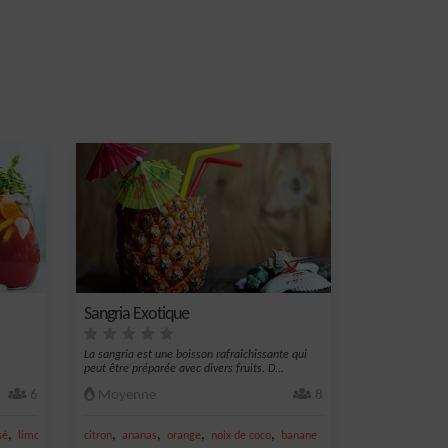
Sangria Exotique
La sangria est une boisson rafraîchissante qui
peut être préparée avec divers fruits. D...
6
Moyenne
8
,
,
,
,
,
sé
limonade
citron
ananas
orange
noix de coco
banane