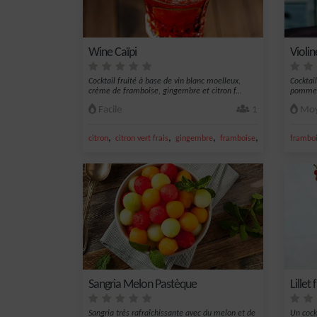
Wine Caïpi
Violin
Cocktail fruité à base de vin blanc moelleux,
Cocktai
crème de framboise, gingembre et citron f...
pommes/
Facile
1
Moy
,
,
,
,
citron
citron vert frais
gingembre
framboise
vin blanc
frambo
Sangria Melon Pastèque
Lillet 
Sangria très rafraîchissante avec du melon et de
Un cockt