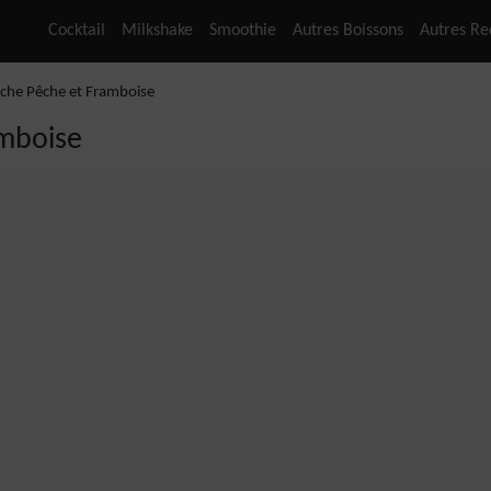
Cocktail
Milkshake
Smoothie
Autres Boissons
Autres Re
nche Pêche et Framboise
amboise