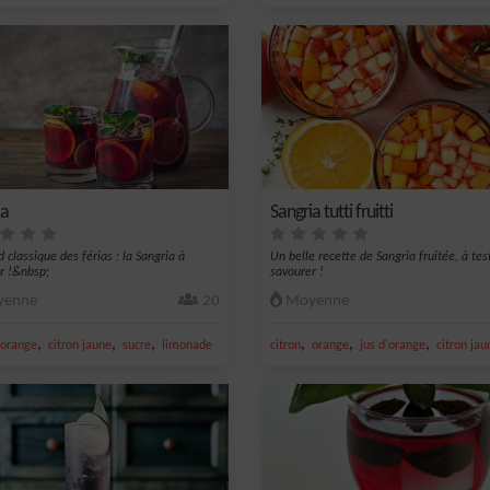
ia
Sangria tutti fruitti
 classique des férias : la Sangria à
Un belle recette de Sangria fruitée, à tes
r !&nbsp;
savourer !
enne
20
Moyenne
,
,
,
,
,
,
orange
citron jaune
sucre
limonade
citron
orange
jus d'orange
citron jau