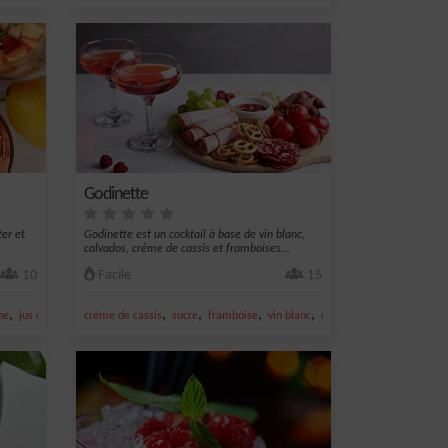
Godinette
ter et
Godinette est un cocktail à base de vin blanc,
calvados, crème de cassis et framboises...
10
Facile
15
,
,
,
,
,
ne
jus de citron jaune
crème de cassis
sucre
framboise
vin blanc
calvados