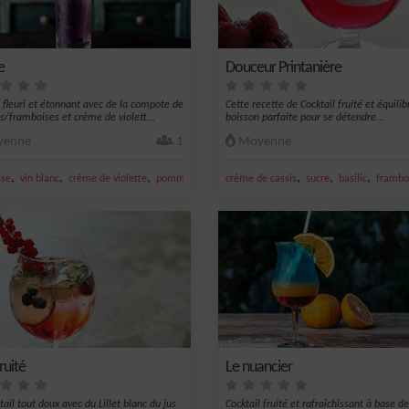
e
Douceur Printanière
l fleuri et étonnant avec de la compote de
Cette recette de Cocktail fruité et équilib
framboises et crème de violett...
boisson parfaite pour se détendre...
enne
1
Moyenne
,
,
,
,
,
,
,
ise
vin blanc
crème de violette
pomme
vin blanc sec
crème de cassis
sucre
basilic
frambo
fruité
Le nuancier
ail tout doux avec du Lillet blanc du jus
Cocktail fruité et rafraîchissant à base 