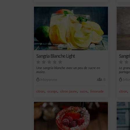
Sangria Blanche Light
Sangr
Une sangria blanche avec un peu de sucre en
Le grand
moins.
partage
Moyenne
8
Moy
,
,
,
,
,
citron
orange
citron jaune
sucre
limonade
citron