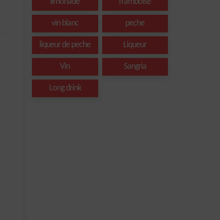
limonade
framboise
vin blanc
peche
liqueur de peche
Liqueur
Vin
Sangria
Long drink