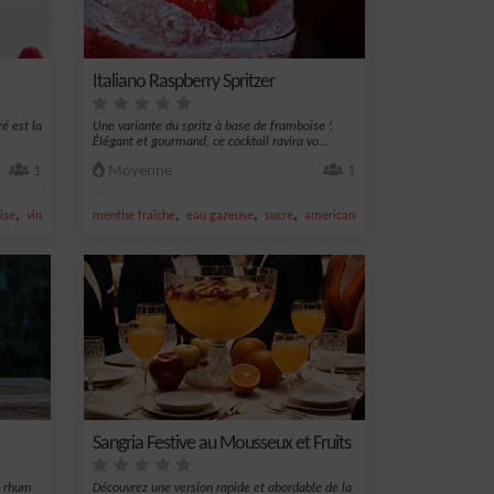
Italiano Raspberry Spritzer
ré est la
Une variante du spritz à base de framboise !
Élégant et gourmand, ce cocktail ravira vo...
1
Moyenne
1
,
,
,
,
,
ise
vin pétillant
menthe fraîche
eau gazeuse
sucre
americano
framboise
Sangria Festive au Mousseux et Fruits
de rhum
Découvrez une version rapide et abordable de la