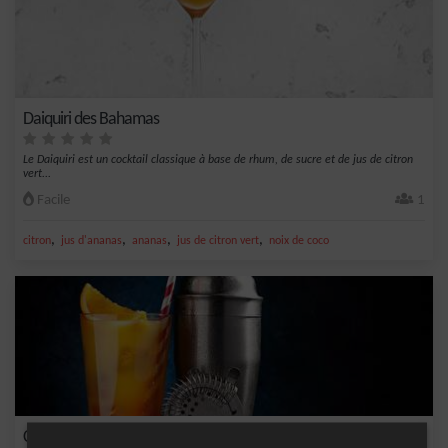
Daiquiri des Bahamas
Le Daiquiri est un cocktail classique à base de rhum, de sucre et de jus de citron
vert...
Facile
1
,
,
,
,
citron
jus d'ananas
ananas
jus de citron vert
noix de coco
Coco Sunrise