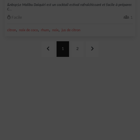
&nbsp;Le Malibu Daiquiri est un cocktail estival rafraîchissant et facile à préparer.
C...
Facile
1
,
,
,
,
citron
noix de coco
rhum
noix
jus de citron
1
2