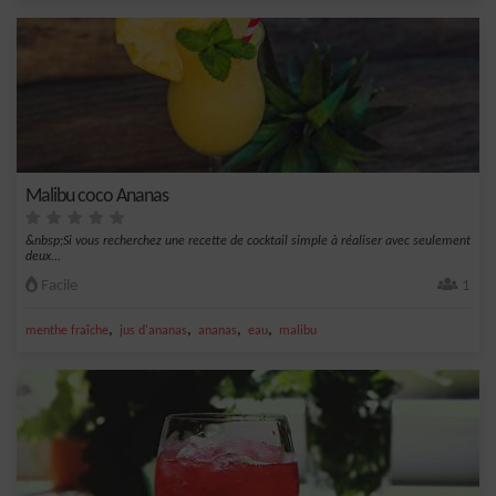
Malibu coco Ananas
&nbsp;Si vous recherchez une recette de cocktail simple à réaliser avec seulement
deux...
Facile
1
,
,
,
,
menthe fraîche
jus d'ananas
ananas
eau
malibu