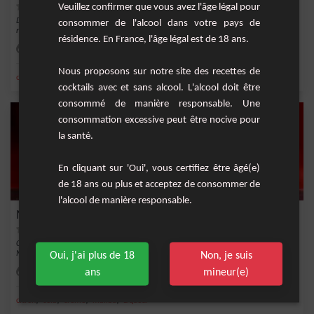
Veuillez confirmer que vous avez l'âge légal pour
Découvrez le Coco Sunrise, un cocktail rafraîchissant et exotique aux saveurs de
consommer de l'alcool dans votre pays de
noix d...
résidence. En France, l'âge légal est de 18 ans.
Facile
1
Nous proposons sur notre site des recettes de
,
,
,
,
orange
jus d'orange
sirop de grenadine
noix de coco
noix
cocktails avec et sans alcool. L'alcool doit être
consommé de manière responsable. Une
consommation excessive peut être nocive pour
la santé.
En cliquant sur 'Oui', vous certifiez être âgé(e)
de 18 ans ou plus et acceptez de consommer de
l'alcool de manière responsable.
Malibu coco cola
Cette recette vous permettra de préparer un délicieux cocktail rafraîchissant au
Malibu...
Oui, j'ai plus de 18
Non, je suis
ans
mineur(e)
Facile
1
,
,
,
,
citron
cola
creme
malibu
Liqueur