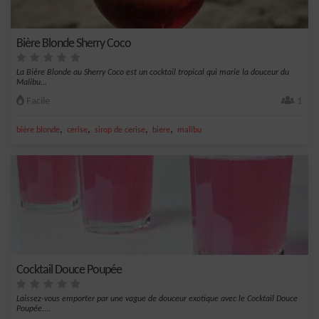
Bière Blonde Sherry Coco
La Bière Blonde au Sherry Coco est un cocktail tropical qui marie la douceur du
Malibu...
Facile
1
,
,
,
,
bière blonde
cerise
sirop de cerise
biere
malibu
Cocktail Douce Poupée
Laissez-vous emporter par une vague de douceur exotique avec le Cocktail Douce
Poupée....