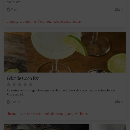
aventures...
Facile
1
,
,
,
,
ananas
orange
jus d'orange
noix de coco
glace
Éclat de Coco fizz
Revisitez le mariage classique du rhum à la noix de coco avec une touche de
Prosecco et...
Facile
1
,
,
,
,
citron
jus de citron vert
noix de coco
glace
vin blanc