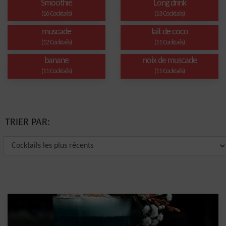
Smoothie
Long drink
(16 Cocktails)
(13 Cocktails)
muscade
lait de coco
(12 Cocktails)
(11 Cocktails)
banane
noix de muscade
(11 Cocktails)
(11 Cocktails)
TRIER PAR: