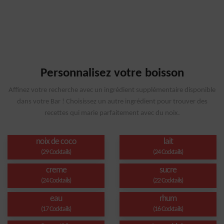
Personnalisez votre boisson
Affinez votre recherche avec un ingrédient supplémentaire disponible
dans votre Bar ! Choisissez un autre ingrédient pour trouver des
recettes qui marie parfaitement avec du noix.
noix de coco
lait
(29 Cocktails)
(24 Cocktails)
creme
sucre
(24 Cocktails)
(22 Cocktails)
eau
rhum
(17 Cocktails)
(16 Cocktails)