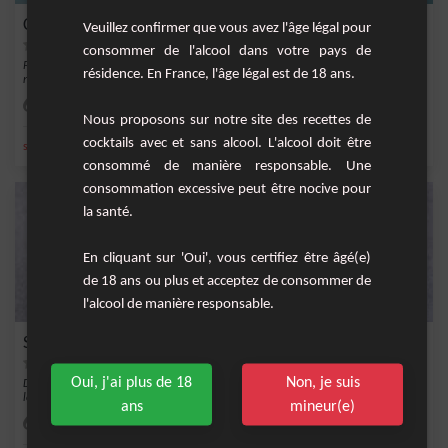
Chocolat Chaud Gourmand au Chocolat Noir
Veuillez confirmer que vous avez l'âge légal pour
consommer de l'alcool dans votre pays de
Plongez dans la douceur hivernale avec ce délicieux cocktail au chocolat noir. Les
résidence. En France, l'âge légal est de 18 ans.
note...
Facile
2
Nous proposons sur notre site des recettes de
cocktails avec et sans alcool. L'alcool doit être
,
,
,
,
sucre
lait
sel
cola
cacao
consommé de manière responsable. Une
consommation excessive peut être nocive pour
la santé.
En cliquant sur 'Oui', vous certifiez être âgé(e)
de 18 ans ou plus et acceptez de consommer de
l'alcool de manière responsable.
Smoothie noix de pécan et au caramel
Oui, j'ai plus de 18
Non, je suis
Découvrez la douceur de l'automne dans un verre avec ce smoothie exquis mêlant
les save...
ans
mineur(e)
Facile
2