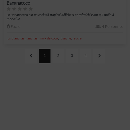
Bananacoco
Le Bananacoco est un cocktail tropical délicieux et rafraîchissant qui mêle à
merveille...
Facile
4 Personnes
,
,
,
,
jus d'ananas
ananas
noix de coco
banane
sucre
1
2
3
4