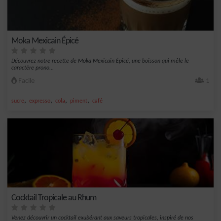
Moka Mexicain Épicé
Découvrez notre recette de Moka Mexicain Épicé, une boisson qui mêle le
caractère prono...
Facile
1
,
,
,
,
sucre
expresso
cola
piment
café
Cocktail Tropicale au Rhum
Venez découvrir un cocktail exubérant aux saveurs tropicales, inspiré de nos