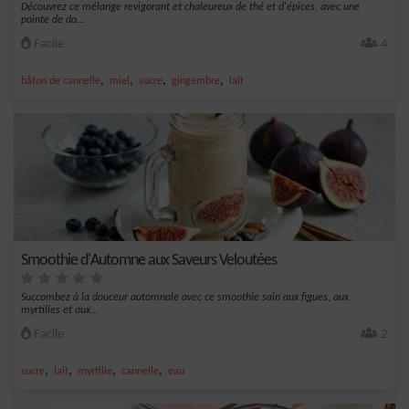
Découvrez ce mélange revigorant et chaleureux de thé et d'épices, avec une
pointe de do...
Facile
4
,
,
,
,
bâton de cannelle
miel
sucre
gingembre
lait
Smoothie d'Automne aux Saveurs Veloutées
Succombez à la douceur automnale avec ce smoothie sain aux figues, aux
myrtilles et aux...
Facile
2
,
,
,
,
sucre
lait
myrtille
cannelle
eau