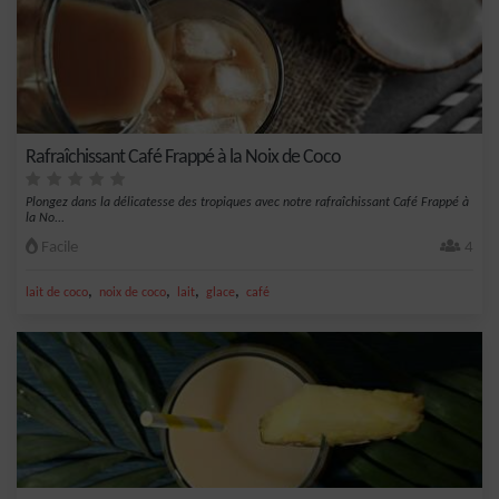
Rafraîchissant Café Frappé à la Noix de Coco
Plongez dans la délicatesse des tropiques avec notre rafraîchissant Café Frappé à
la No...
Facile
4
,
,
,
,
lait de coco
noix de coco
lait
glace
café