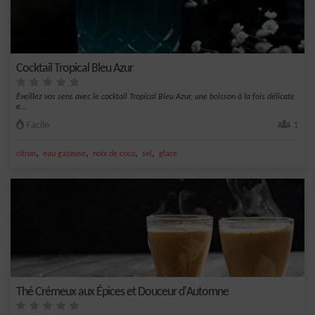
Cocktail Tropical Bleu Azur
Éveillez vos sens avec le cocktail Tropical Bleu Azur, une boisson à la fois délicate
e...
Facile
1
,
,
,
,
citron
eau gazeuse
noix de coco
sel
glace
Thé Crémeux aux Épices et Douceur d'Automne