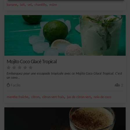
,
,
,
,
banane
lait
sel
chantilly
mûre
Mojito Coco Glacé Tropical
Embarquez pour une escapade tropicale avec ce Mojito Coco Glacé Tropical. C'est
un savo...
Facile
2
,
,
,
,
menthe fraîche
citron
citron vert frais
jus de citron vert
noix de coco