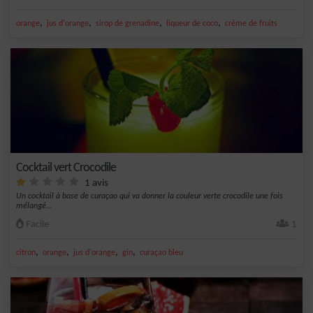
,
,
,
,
orange
jus d'orange
sirop de grenadine
liqueur de coco
crème de fruits
Cocktail vert Crocodile
1 avis
Un cocktail à base de curaçao qui va donner la couleur verte crocodile une fois
mélangé...
Facile
1
,
,
,
,
citron
orange
jus d'orange
gin
curaçao bleu