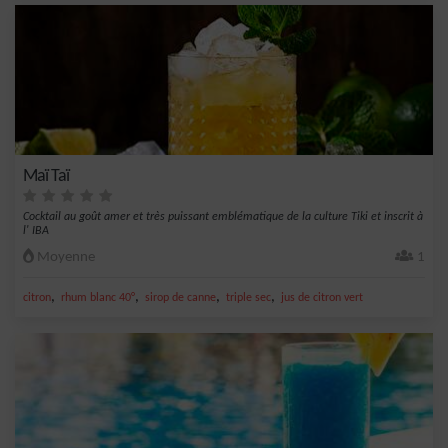
Maï Taï
Cocktail au goût amer et très puissant emblématique de la culture Tiki et inscrit à
l' IBA
Moyenne
1
,
,
,
,
citron
rhum blanc 40°
sirop de canne
triple sec
jus de citron vert