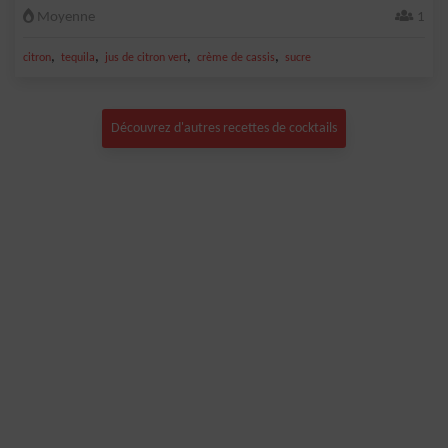
Moyenne
1
,
,
,
,
citron
tequila
jus de citron vert
crème de cassis
sucre
Découvrez d'autres recettes de cocktails