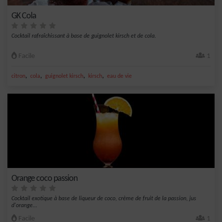
GK Cola
Cocktail rafraîchissant à base de guignolet kirsch et de cola.
Facile
1
,
,
,
,
citron
cola
guignolet kirsch
kirsch
eau de vie
Orange coco passion
Cocktail exotique à base de liqueur de coco, crème de fruit de la passion, jus
d'orange...
Facile
1