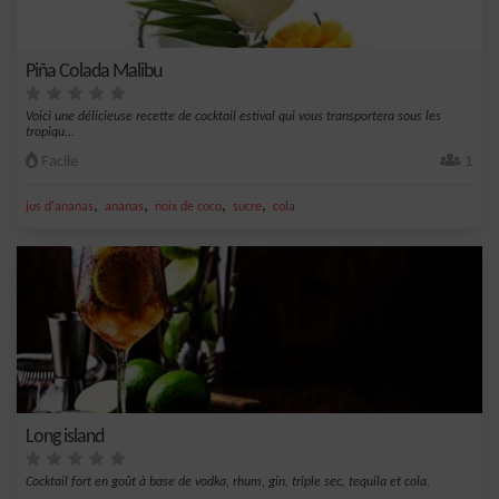
Piña Colada Malibu
Voici une délicieuse recette de cocktail estival qui vous transportera sous les
tropiqu...
Facile
1
,
,
,
,
jus d'ananas
ananas
noix de coco
sucre
cola
Long island
Cocktail fort en goût à base de vodka, rhum, gin, triple sec, tequila et cola.