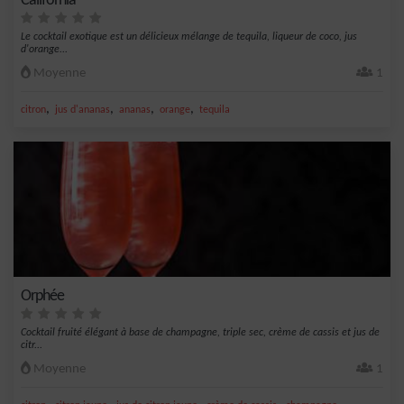
California
Le cocktail exotique est un délicieux mélange de tequila, liqueur de coco, jus
d'orange...
Moyenne
1
,
,
,
,
citron
jus d'ananas
ananas
orange
tequila
Orphée
Cocktail fruité élégant à base de champagne, triple sec, crème de cassis et jus de
citr...
Moyenne
1