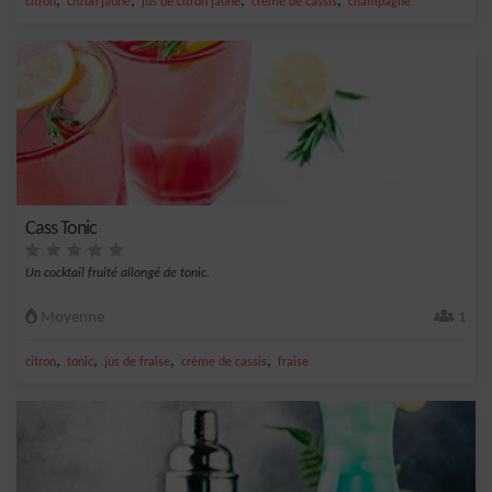
,
,
,
,
citron
citron jaune
jus de citron jaune
crème de cassis
champagne
Cass Tonic
Un cocktail fruité allongé de tonic.
Moyenne
1
,
,
,
,
citron
tonic
jus de fraise
crème de cassis
fraise