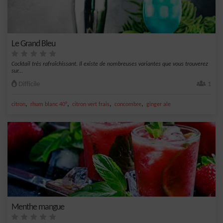
Le Grand Bleu
Cocktail très rafraîchissant. Il existe de nombreuses variantes que vous trouverez
sur...
Difficile
1
,
,
,
,
citron
rhum blanc 40°
citron vert frais
concombre
ginger ale
Menthe mangue