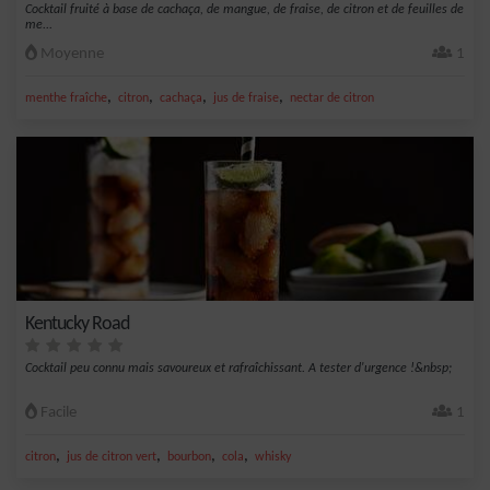
Cocktail fruité à base de cachaça, de mangue, de fraise, de citron et de feuilles de
me...
Moyenne
1
,
,
,
,
menthe fraîche
citron
cachaça
jus de fraise
nectar de citron
Kentucky Road
Cocktail peu connu mais savoureux et rafraîchissant. A tester d'urgence !&nbsp;
Facile
1
,
,
,
,
citron
jus de citron vert
bourbon
cola
whisky