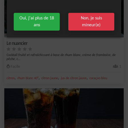
Oui, j'ai plus de 18
Non, je suis
ans
mineur(e)
Le nuancier
Cocktail fruité et rafraîchissant à base de rhum blanc, crème de framboise, de
pêche, c...
Facile
1
,
,
,
,
citron
rhum blanc 40°
citron jaune
jus de citron jaune
curaçao bleu