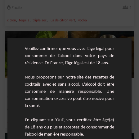
Facile
1
,
,
,
,
citron
tequila
triple sec
jus de citron vert
vodka
Veuillez confirmer que vous avez l'âge légal pour
consommer de l'alcool dans votre pays de
résidence. En France, l'âge légal est de 18 ans.
Nous proposons sur notre site des recettes de
Pêche bourbon
cocktails avec et sans alcool. L'alcool doit être
consommé de manière responsable. Une
Cocktail fruité à base de bourbon, de pêche, d'abricot et de liqueur d'amaretto.
consommation excessive peut être nocive pour
la santé.
Moyenne
2
En cliquant sur 'Oui', vous certifiez être âgé(e)
,
,
,
,
citron
citron jaune
jus de citron jaune
liqueur d'abricot
bourbon
de 18 ans ou plus et acceptez de consommer de
l'alcool de manière responsable.