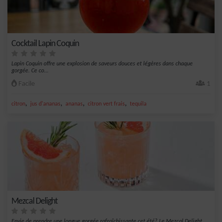
Cocktail Lapin Coquin
Lapin Coquin offre une explosion de saveurs douces et légères dans chaque
gorgée. Ce co...
Facile
1
,
,
,
,
citron
jus d'ananas
ananas
citron vert frais
tequila
Mezcal Delight
Envie de prendre une longue gorgée rafraîchissante cet été? Le Mezcal Delight