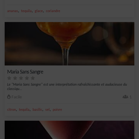
,
,
,
ananas
tequila
glace
coriandre
Maria Sans Sangre
Le "Maria Sans Sangre" est une interprétation rafraîchissante et audacieuse du
classiqu...
Facile
1
,
,
,
,
citron
tequila
basilic
sel
poivre