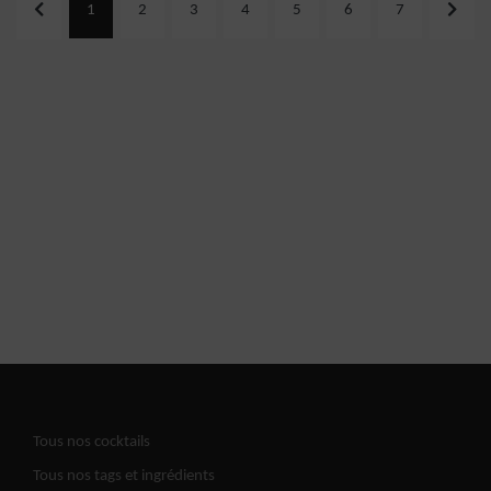
1
2
3
4
5
6
7
Tous nos cocktails
Tous nos tags et ingrédients