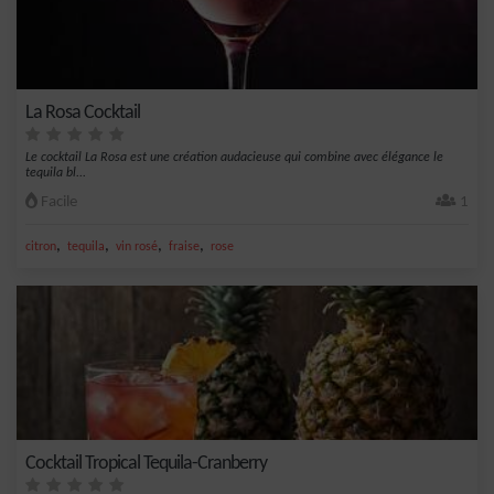
La Rosa Cocktail
Le cocktail La Rosa est une création audacieuse qui combine avec élégance le
tequila bl...
Facile
1
,
,
,
,
citron
tequila
vin rosé
fraise
rose
Cocktail Tropical Tequila-Cranberry