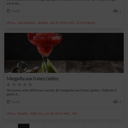
est la bo...
Facile
1
,
,
,
,
citron
eau gazeuse
tequila
jus de citron vert
sirop d'agave
Margarita aux Fraises Gelées
Découvrez notre délicieuse recette de margarita aux fraises gelées. Élaborée à
partir d...
Facile
4
,
,
,
,
citron
tequila
triple sec
jus de citron vert
lait