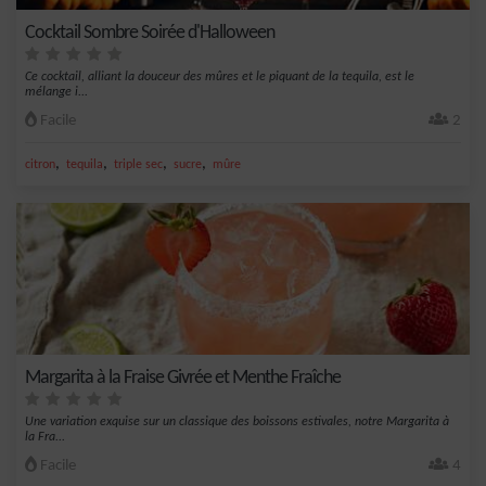
Cocktail Sombre Soirée d'Halloween
Ce cocktail, alliant la douceur des mûres et le piquant de la tequila, est le
mélange i...
Facile
2
,
,
,
,
citron
tequila
triple sec
sucre
mûre
Margarita à la Fraise Givrée et Menthe Fraîche
Une variation exquise sur un classique des boissons estivales, notre Margarita à
la Fra...
Facile
4