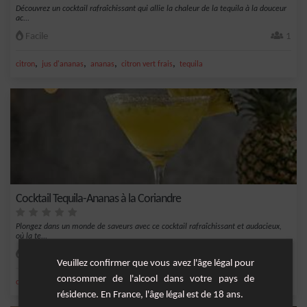
Découvrez un cocktail rafraîchissant qui allie la chaleur de la tequila à la douceur
ac...
Facile
1
,
,
,
,
citron
jus d'ananas
ananas
citron vert frais
tequila
Cocktail Tequila-Ananas à la Coriandre
Plongez dans un monde de saveurs avec ce cocktail rafraîchissant et audacieux,
où la te...
Facile
1
Veuillez confirmer que vous avez l'âge légal pour
consommer de l'alcool dans votre pays de
,
,
,
,
citron
ananas
tequila
sel
coriandre
résidence. En France, l'âge légal est de 18 ans.