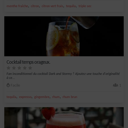
,
,
,
,
menthe fraîche
citron
citron vert frais
tequila
triple sec
Cocktail temps orageux.
Fan inconditionnel du cocktail Dark and Stormy ? Ajoutez une touche d'originalité
à ce...
Facile
1
,
,
,
,
tequila
expresso
gingembre
rhum
rhum brun