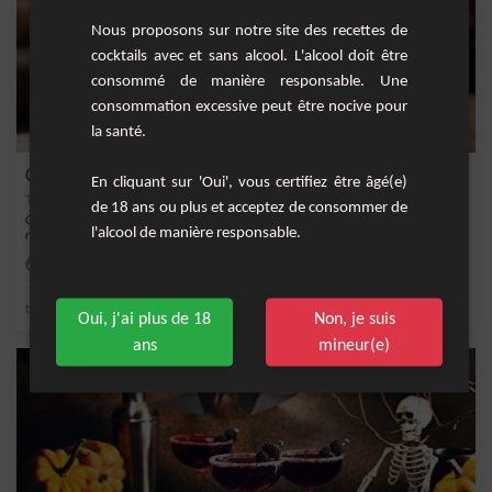
Nous proposons sur notre site des recettes de
cocktails avec et sans alcool. L'alcool doit être
consommé de manière responsable. Une
consommation excessive peut être nocive pour
la santé.
Cocktail Tropical Armagnac-Corossol
En cliquant sur 'Oui', vous certifiez être âgé(e)
de 18 ans ou plus et acceptez de consommer de
Ce cocktail tropical Armagnac-Corossol est un mélange audacieux et
l'alcool de manière responsable.
rafraîchissant. L'ar...
Facile
1
,
,
,
tequila
armagnac
jus de corossol
Short Drink
Oui, j'ai plus de 18
Non, je suis
ans
mineur(e)