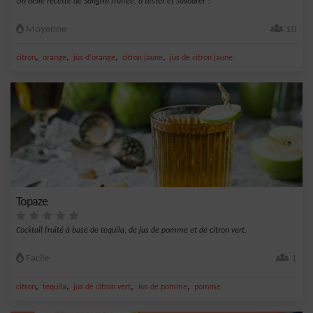
Un belle recette de Sangria fruitée, à tester et savourer !
Moyenne
10
,
,
,
,
citron
orange
jus d'orange
citron jaune
jus de citron jaune
Topaze
Cocktail fruité à base de tequila, de jus de pomme et de citron vert.
Facile
1
,
,
,
,
citron
tequila
jus de citron vert
Jus de pomme
pomme