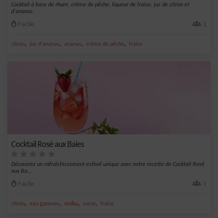
Cocktail à base de rhum, crème de pêche, liqueur de fraise, jus de citron et
d'ananas.
Facile
1
,
,
,
,
citron
jus d'ananas
ananas
crème de pêche
fraise
Cocktail Rosé aux Baies
Découvrez un rafraîchissement estival unique avec notre recette de Cocktail Rosé
aux Ba...
Facile
1
,
,
,
,
citron
eau gazeuse
vodka
sucre
fraise