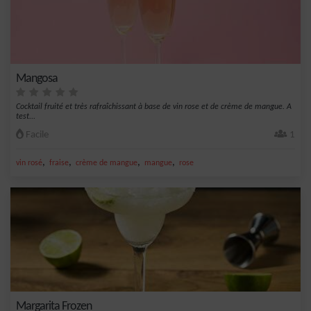
Mangosa
Cocktail fruité et très rafraîchissant à base de vin rose et de crème de mangue. A
test...
Facile
1
,
,
,
,
vin rosé
fraise
crème de mangue
mangue
rose
Margarita Frozen