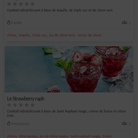
Cocktail rafraîchissant à base de tequila, de triple sec et de citron vert.
Facile
1
,
,
,
,
citron
tequila
triple sec
jus de citron vert
nectar de citron
Le Strawberry raph
Cocktail rafraîchissant à base de Saint Raphael rouge, crème de fraise et citron
frais.
Moyenne
1
,
,
,
,
citron
citron jaune
jus de citron jaune
saint raphaël rouge
fraise