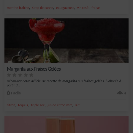
,
,
,
,
menthe fraîche
sirop de canne
eau gazeuse
vin rosé
fraise
Margarita aux Fraises Gelées
Découvrez notre délicieuse recette de margarita aux fraises gelées. Élaborée à
partir d...
Facile
4
,
,
,
,
citron
tequila
triple sec
jus de citron vert
lait