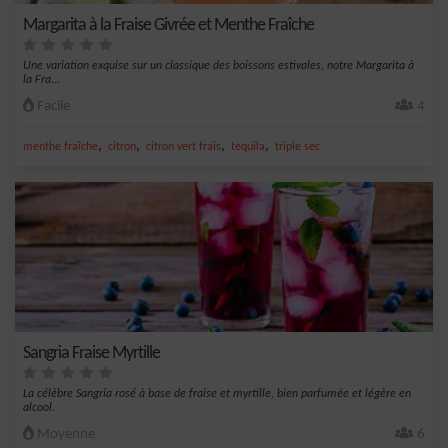
Margarita à la Fraise Givrée et Menthe Fraîche
Une variation exquise sur un classique des boissons estivales, notre Margarita à
la Fra...
Facile
4
,
,
,
,
menthe fraîche
citron
citron vert frais
tequila
triple sec
Sangria Fraise Myrtille
La célèbre Sangria rosé à base de fraise et myrtille, bien parfumée et légère en
alcool.
Moyenne
6