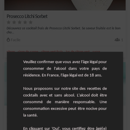
Prosecco Litchi Sorbet
Découvrez ce cocktail frais de Prosecco Litchi Sorbet. Sa saveur fruitée est le bon
cho...
Facile
1
,
,
,
,
citron
sirop de canne
citron vert frais
jus de citron vert
sucre
Veuillez confirmer que vous avez l'âge légal pour
consommer de l'alcool dans votre pays de
résidence. En France, l'âge légal est de 18 ans.
Nous proposons sur notre site des recettes de
cocktails avec et sans alcool. L'alcool doit être
consommé de manière responsable. Une
consommation excessive peut être nocive pour
Sangria Rosé
la santé.
Une recette excellente de sangria à partager !
En cliquant sur 'Oui', vous certifiez être âgé(e)