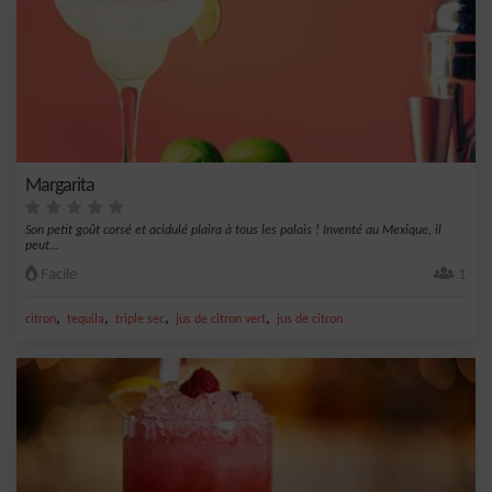
Margarita
Son petit goût corsé et acidulé plaira à tous les palais ! Inventé au Mexique, il
peut...
Facile
1
,
,
,
,
citron
tequila
triple sec
jus de citron vert
jus de citron