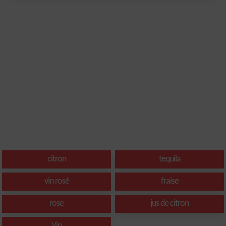
citron
tequila
vin rosé
fraise
rose
jus de citron
Vin