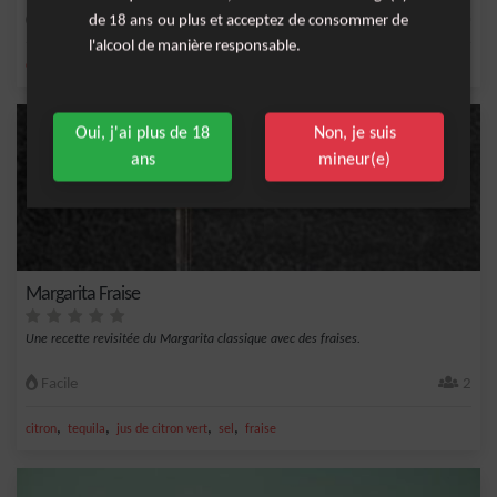
Moyenne
de 18 ans ou plus et acceptez de consommer de
20
l'alcool de manière responsable.
,
,
,
,
citron
orange
vin rosé
sucre
rhum
Oui, j'ai plus de 18
Non, je suis
ans
mineur(e)
Margarita Fraise
Une recette revisitée du Margarita classique avec des fraises.
Facile
2
,
,
,
,
citron
tequila
jus de citron vert
sel
fraise