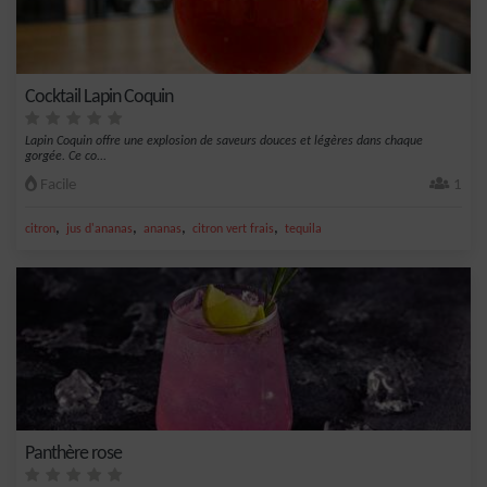
Cocktail Lapin Coquin
Lapin Coquin offre une explosion de saveurs douces et légères dans chaque
gorgée. Ce co...
Facile
1
,
,
,
,
citron
jus d'ananas
ananas
citron vert frais
tequila
Panthère rose