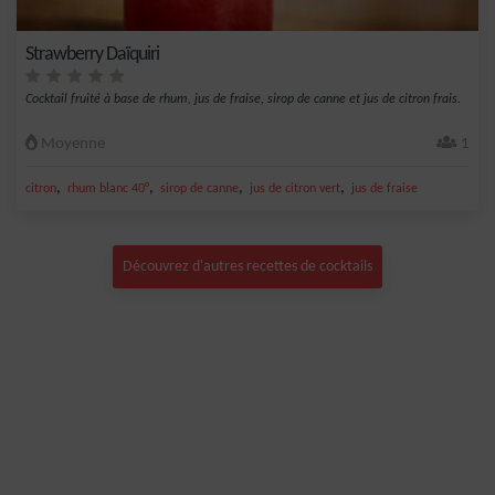
Strawberry Daïquiri
Cocktail fruité à base de rhum, jus de fraise, sirop de canne et jus de citron frais.
Moyenne
1
,
,
,
,
citron
rhum blanc 40°
sirop de canne
jus de citron vert
jus de fraise
Découvrez d'autres recettes de cocktails