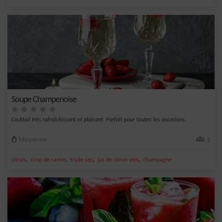
Soupe Champenoise
Cocktail très rafraîchissant et plaisant. Parfait pour toutes les occasions.
Moyenne
1
,
,
,
,
citron
sirop de canne
triple sec
jus de citron vert
champagne