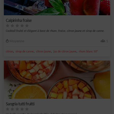
Caïpirinha fraise
Cocktail fruité et élégant à base de rhum, fraise, citron jaune et sirop de canne.
Moyenne
1
,
,
,
,
citron
sirop de canne
citron jaune
jus de citron jaune
rhum blanc 50°
Sangria tutti fruitti