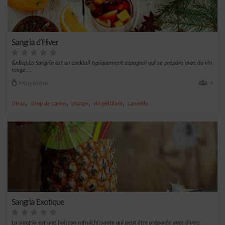
Sangria d'Hiver
&nbsp;La Sangria est un cocktail typiquement espagnol qui se prépare avec du vin
rouge,...
Moyenne
4
,
,
,
,
citron
sirop de canne
orange
vin pétillant
cannelle
Sangria Exotique
La sangria est une boisson rafraîchissante qui peut être préparée avec divers