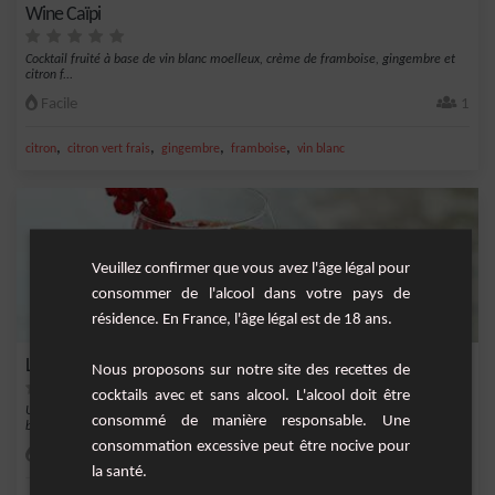
Wine Caïpi
Cocktail fruité à base de vin blanc moelleux, crème de framboise, gingembre et
citron f...
Facile
1
,
,
,
,
citron
citron vert frais
gingembre
framboise
vin blanc
Veuillez confirmer que vous avez l'âge légal pour
consommer de l'alcool dans votre pays de
résidence. En France, l'âge légal est de 18 ans.
Lillet fruité
Nous proposons sur notre site des recettes de
cocktails avec et sans alcool. L'alcool doit être
Un cocktail tout doux avec du Lillet blanc du jus de grenade et des fruits frais. Une
consommé de manière responsable. Une
b...
consommation excessive peut être nocive pour
Facile
1
la santé.