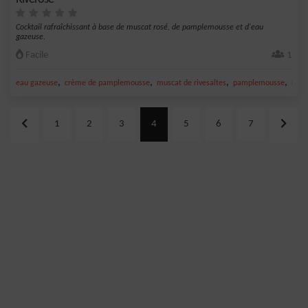
Cocktail rafraîchissant à base de muscat rosé, de pamplemousse et d'eau
gazeuse.
Facile
1
,
,
,
,
eau gazeuse
crème de pamplemousse
muscat de rivesaltes
pamplemousse
rives
1
2
3
4
5
6
7