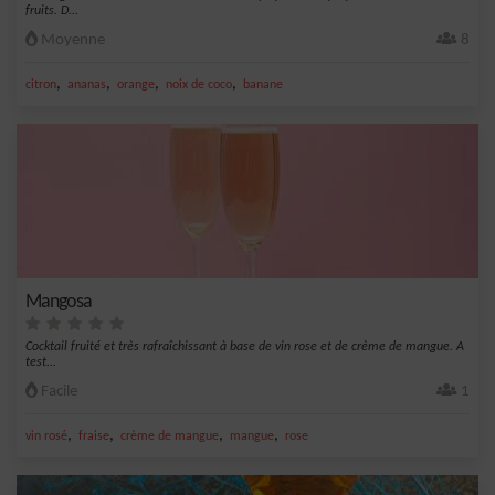
fruits. D...
Moyenne
8
,
,
,
,
citron
ananas
orange
noix de coco
banane
Mangosa
Cocktail fruité et très rafraîchissant à base de vin rose et de crème de mangue. A
test...
Facile
1
,
,
,
,
vin rosé
fraise
crème de mangue
mangue
rose