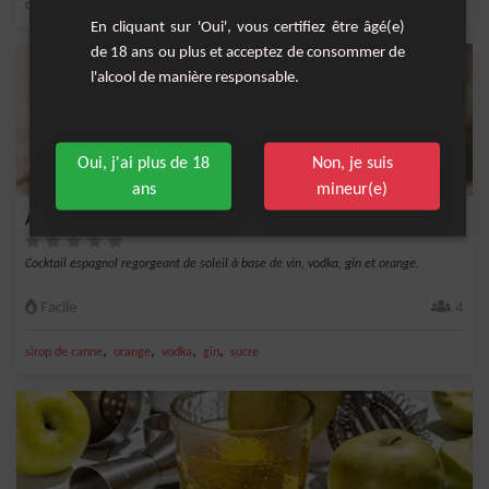
,
,
,
,
citron
limonade
framboise
groseille
jus de grenade
En cliquant sur 'Oui', vous certifiez être âgé(e)
de 18 ans ou plus et acceptez de consommer de
l'alcool de manière responsable.
Oui, j'ai plus de 18
Non, je suis
ans
mineur(e)
Agua de valencia
Cocktail espagnol regorgeant de soleil à base de vin, vodka, gin et orange.
Facile
4
,
,
,
,
sirop de canne
orange
vodka
gin
sucre