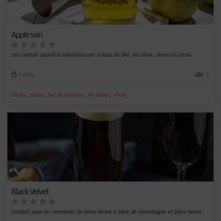
Apple win
Un cocktail alcoolisé rafraîchissant à base de thé, vin blanc, rhum et citron.
Facile
1
,
,
,
,
citron
sucre
Jus de pomme
vin blanc
rhum
Black Velvet
Cocktail pour les amateurs de bière brune à base de champagne et bière brune.