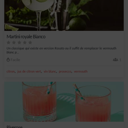
Martini royale Bianco
Un classique qui existe en version Rosato ou il suffit de remplacer le vermouth
blanc p...
Facile
1
,
,
,
,
citron
jus de citron vert
vin blanc
prosecco
vermouth
Riverose