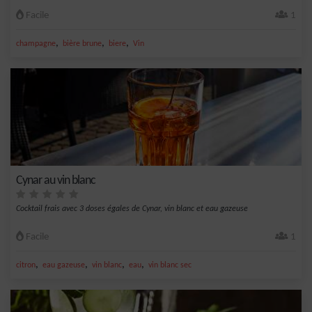
Facile
1
,
,
,
champagne
bière brune
biere
Vin
Cynar au vin blanc
Cocktail frais avec 3 doses égales de Cynar, vin blanc et eau gazeuse
Facile
1
,
,
,
,
citron
eau gazeuse
vin blanc
eau
vin blanc sec