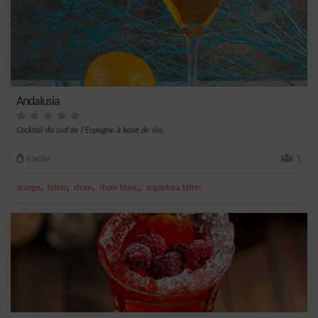
Andalusia
Cocktail du sud de l'Espagne à base de vin.
Facile
1
,
,
,
,
orange
bitter
rhum
rhum blanc
angostura bitter