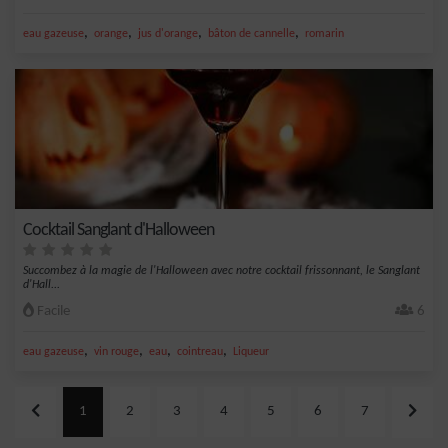
,
,
,
,
eau gazeuse
orange
jus d'orange
bâton de cannelle
romarin
Cocktail Sanglant d'Halloween
Succombez à la magie de l'Halloween avec notre cocktail frissonnant, le Sanglant
d'Hall...
Facile
6
,
,
,
,
eau gazeuse
vin rouge
eau
cointreau
Liqueur
1
2
3
4
5
6
7