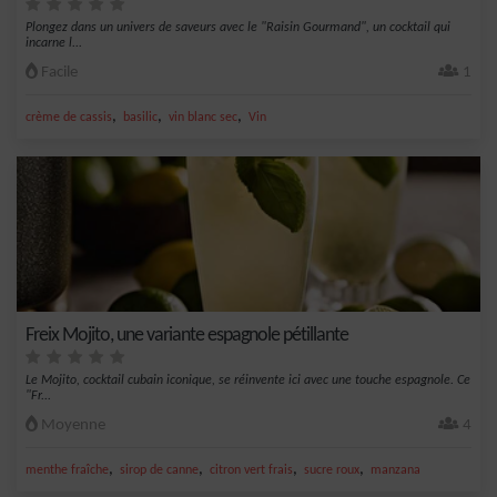
Plongez dans un univers de saveurs avec le "Raisin Gourmand", un cocktail qui
incarne l...
Facile
1
,
,
,
crème de cassis
basilic
vin blanc sec
Vin
Freix Mojito, une variante espagnole pétillante
Le Mojito, cocktail cubain iconique, se réinvente ici avec une touche espagnole. Ce
"Fr...
Moyenne
4
,
,
,
,
menthe fraîche
sirop de canne
citron vert frais
sucre roux
manzana