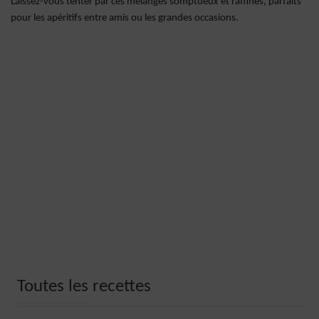
Laissez-vous tenter par ces mélanges somptueux et raffinés, parfaits
pour les apéritifs entre amis ou les grandes occasions.
Toutes les recettes