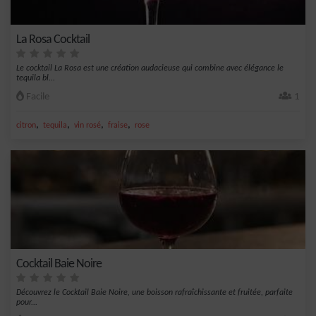
La Rosa Cocktail
Le cocktail La Rosa est une création audacieuse qui combine avec élégance le
tequila bl...
Facile
1
,
,
,
,
citron
tequila
vin rosé
fraise
rose
Cocktail Baie Noire
Découvrez le Cocktail Baie Noire, une boisson rafraîchissante et fruitée, parfaite
pour...