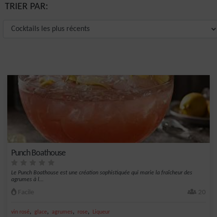
TRIER PAR:
Punch Boathouse
Le Punch Boathouse est une création sophistiquée qui marie la fraîcheur des
agrumes à l...
Facile
20
,
,
,
,
vin rosé
glace
agrumes
rose
Liqueur