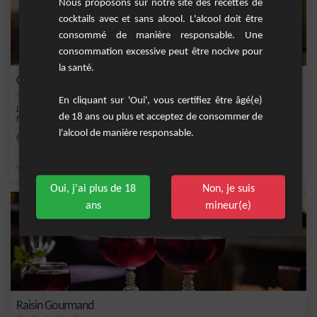
Nous proposons sur notre site des recettes de
cocktails avec et sans alcool. L'alcool doit être
consommé de manière responsable. Une
consommation excessive peut être nocive pour
la santé.
Cocktail d'Été à la Pêche et au Vin Rosé
En cliquant sur 'Oui', vous certifiez être âgé(e)
Le "Cocktail d'Été à la Pêche et au Vin Rosé" est une boisson rafraîchissante et
de 18 ans ou plus et acceptez de consommer de
fruité...
l'alcool de manière responsable.
Facile
1
,
,
,
vin rosé
crème de pêche
fruit de la passion
Vin
Oui, j'ai plus de 18
Non, je suis
ans
mineur(e)
Raisin Gourmand