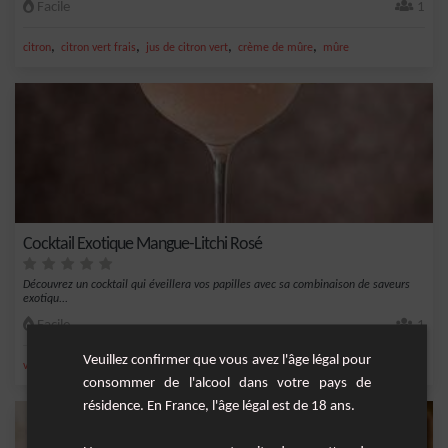
Facile
1
,
,
,
,
citron
citron vert frais
jus de citron vert
crème de mûre
mûre
Cocktail Exotique Mangue-Litchi Rosé
Découvrez un cocktail qui éveillera vos papilles avec sa combinaison de saveurs
exotiqu...
Facile
1
Veuillez confirmer que vous avez l'âge légal pour
,
,
,
,
vin rosé
limonade
champagne
crème de mangue
litchi
consommer de l'alcool dans votre pays de
résidence. En France, l'âge légal est de 18 ans.