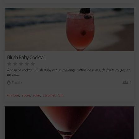
Blush Baby Cocktail
&nbsp;Le cocktail Blush Baby est un mélange raffiné de rums, de fruits rouges et
de vin...
Facile
1
,
,
,
,
vin rosé
sucre
rose
caramel
Vin