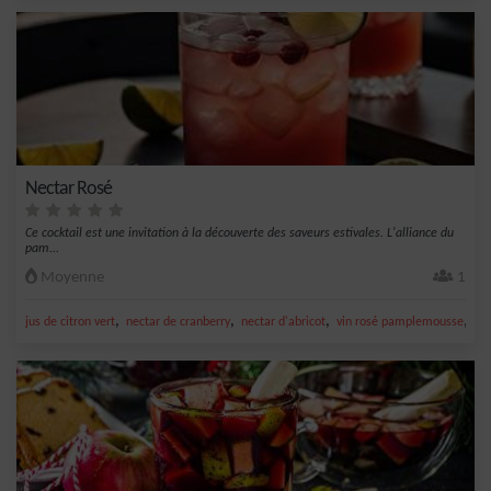
Nectar Rosé
Ce cocktail est une invitation à la découverte des saveurs estivales. L'alliance du
pam...
Moyenne
1
,
,
,
,
jus de citron vert
nectar de cranberry
nectar d'abricot
vin rosé pamplemousse
Vi