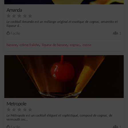
Amanda
Le cocktail Amanda est un mélange original et exotique de cognac, amaretto et
liqueur d...
Facile
1
,
,
,
,
banane
crème fraîche
liqueur de banane
cognac
creme
Metropole
Le Métropole est un cocktail élégant et sophistiqué, composé de cognac, de
vermouth sec...
Facile
1