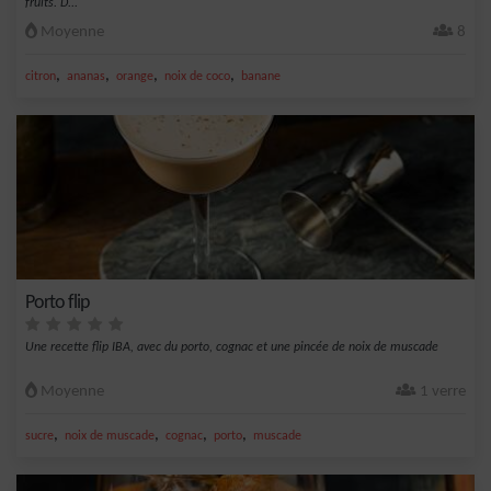
fruits. D...
Moyenne
8
,
,
,
,
citron
ananas
orange
noix de coco
banane
Porto flip
Une recette flip IBA, avec du porto, cognac et une pincée de noix de muscade
Moyenne
1 verre
,
,
,
,
sucre
noix de muscade
cognac
porto
muscade