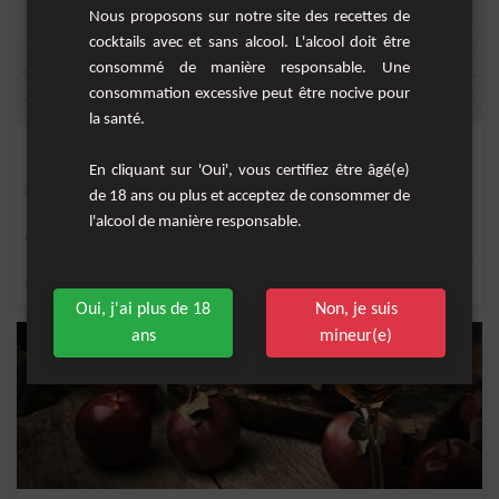
Nous proposons sur notre site des recettes de
cocktails avec et sans alcool. L'alcool doit être
consommé de manière responsable. Une
consommation excessive peut être nocive pour
la santé.
Between the Sheets
En cliquant sur 'Oui', vous certifiez être âgé(e)
Cocktail IBA rafraîchissant à base de rhum, cognac, triple sec et citron.
de 18 ans ou plus et acceptez de consommer de
l'alcool de manière responsable.
Facile
1
,
,
,
,
citron
triple sec
rhum
cognac
rhum blanc
Oui, j'ai plus de 18
Non, je suis
ans
mineur(e)