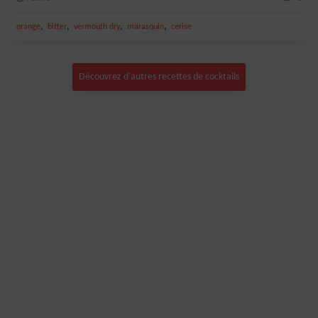
,
,
,
,
orange
bitter
vermouth dry
marasquin
cerise
Découvrez d'autres recettes de cocktails