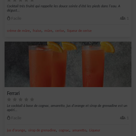
Cocktail très fruité qui rappelle les douce soirée d'été les pieds dans l'eau. A
dégust...
Facile
1
,
,
,
,
crème de mûre
fraise
mûre
cerise
liqueur de cerise
Ferrari
Le cocktail à base de cognac, amaretto, jus d'orange et sirop de grenadine est un
apéri...
Facile
1
,
,
,
,
jus d'orange
sirop de grenadine
cognac
amaretto
Liqueur