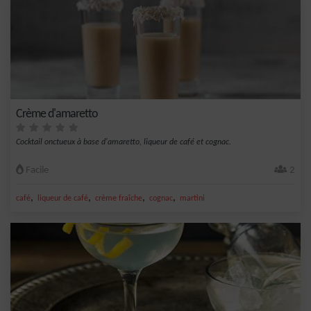
Crème d'amaretto
Cocktail onctueux à base d'amaretto, liqueur de café et cognac.
Facile
2
,
,
,
,
café
liqueur de café
crème fraîche
cognac
martini