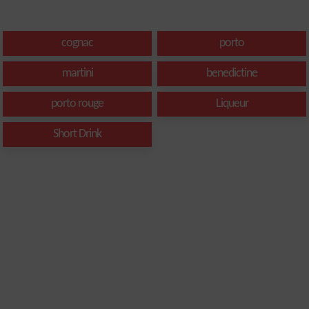
cognac
porto
martini
benedictine
porto rouge
Liqueur
Short Drink