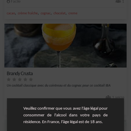
Facile
1
,
,
,
,
cacao
crème fraîche
cognac
chocolat
creme
Brandy Crusta
Un cocktail classique avec du cointreau et du cognac pour ce cocktail IBA
1 verre
Veuillez confirmer que vous avez l'âge légal pour
,
,
,
,
citron
sucre
glace
bitter
cognac
consommer de l'alcool dans votre pays de
résidence. En France, l'âge légal est de 18 ans.