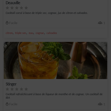
Deauville
Cocktail corsé à base de triple sec, cognac, jus de citron et calvados.
Facile
1
,
,
,
,
citron
triple sec
eau
cognac
calvados
Stinger
Cocktail rafraîchissant à base de liqueur de menthe et de cognac. Un cocktail de
IBA
Facile
1