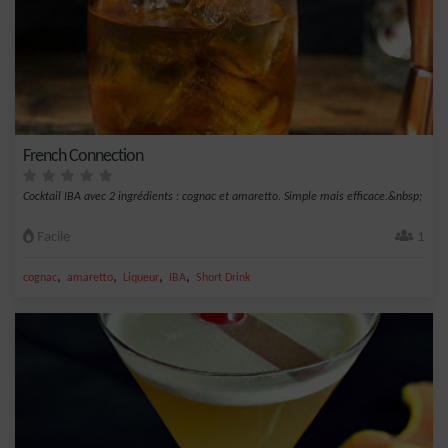
French Connection
Cocktail IBA avec 2 ingrédients : cognac et amaretto. Simple mais efficace.&nbsp;
Facile
1
,
,
,
,
cognac
amaretto
Liqueur
IBA
Short Drink