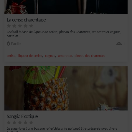
La cerise charentaise
Cocktail à base de liqueur de cerise, pineau des Charentes, amaretto et cognac,
corsé m...
Facile
1
,
,
,
,
cerise
liqueur de cerise
cognac
amaretto
pineau des charentes
Sangria Exotique
La sangria est une boisson rafraîchissante qui peut être préparée avec divers