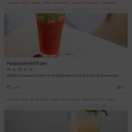
,
,
,
,
sirop de canne
orange
bitter sans alcool
jus de citron jaune
gingembre
Passionnément fraise
Délicieuse boissons fruitée et rafraîchissante à base de fraise et de maracujà.
Facile
1
,
,
,
,
sirop de canne
jus de fraise
nectar de maracujà
rhum blanc 45°
fraise