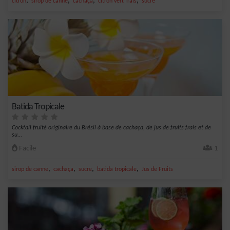
,
,
,
,
citron
sirop de canne
cachaça
citron vert frais
sucre
Batida Tropicale
Cocktail fruité originaire du Brésil à base de cachaça, de jus de fruits frais et de
su...
Facile
1
,
,
,
,
sirop de canne
cachaça
sucre
batida tropicale
Jus de Fruits