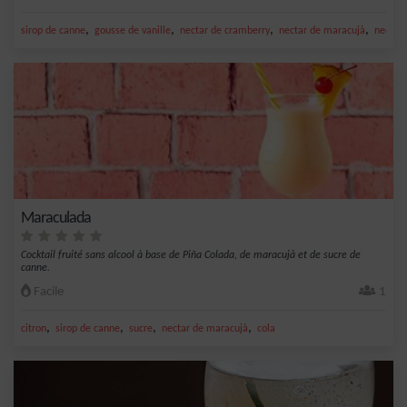
,
,
,
,
sirop de canne
gousse de vanille
nectar de cramberry
nectar de maracujà
nectar
Maraculada
Cocktail fruité sans alcool à base de Piña Colada, de maracujà et de sucre de
canne.
Facile
1
,
,
,
,
citron
sirop de canne
sucre
nectar de maracujà
cola