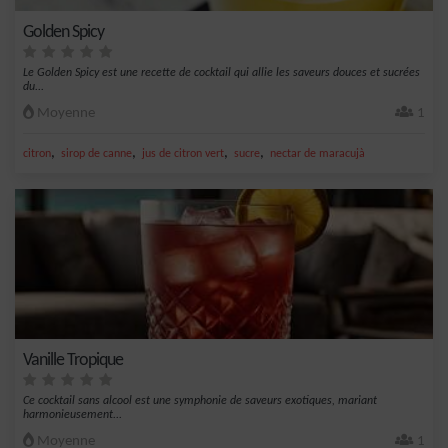
Golden Spicy
Le Golden Spicy est une recette de cocktail qui allie les saveurs douces et sucrées
du...
Moyenne
1
,
,
,
,
citron
sirop de canne
jus de citron vert
sucre
nectar de maracujà
Vanille Tropique
Ce cocktail sans alcool est une symphonie de saveurs exotiques, mariant
harmonieusement...
Moyenne
1