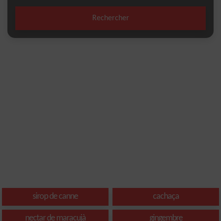
Rechercher
sirop de canne
cachaça
nectar de maracujà
gingembre