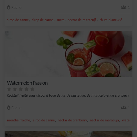
Facile
1
,
,
,
,
sirop de canne
sirop de canne
sucre
nectar de maracujà
rhum blanc 45°
Watermelon Passion
Cocktail fruité sans alcool à base de jus de pastèque, de maracujà et de cranberry.
Facile
1
,
,
,
,
menthe fraîche
sirop de canne
nectar de cranberry
nectar de maracujà
watermel