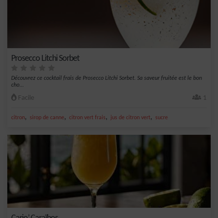
Prosecco Litchi Sorbet
Découvrez ce cocktail frais de Prosecco Litchi Sorbet. Sa saveur fruitée est le bon
cho...
Facile
1
,
,
,
,
citron
sirop de canne
citron vert frais
jus de citron vert
sucre