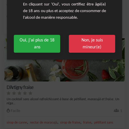
En cliquant sur 'Oui', vous certifiez être âgé(e)
Cocktail granité savoureux au bon goût de fraise et de maracujà.
de 18 ans ou plus et acceptez de consommer de
Moyenne
1
l'alcool de manière responsable.
,
,
,
,
sirop de canne
jus de fraise
nectar de maracujà
spiced golden
fraise
Oui, j'ai plus de 18
Non, je suis
ans
mineur(e)
D’Artigny fraise
Un cocktail sans alcool rafraîchissant à base de pétillant, maracujà et fraise. Un
réga...
Facile
1
,
,
,
,
sirop de canne
nectar de maracujà
sirop de fraise
fraise
pétillant sans