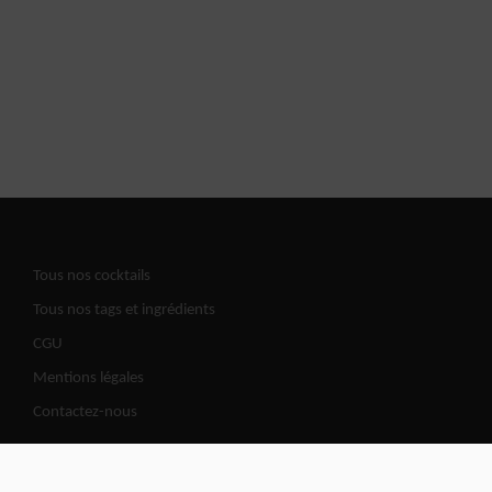
Tous nos cocktails
Tous nos tags et ingrédients
CGU
Mentions légales
Contactez-nous
Cocktails Road | @2026 All copy rights reserved