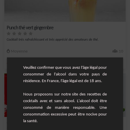
Punch thé vert gingembre
Cocktail très rafraîchissant et très apprécié des amateurs de thé.
Moyenne
10
,
,
,
,
citron
rhum blanc 40°
sirop de canne
citron jaune
jus de citron jaune
Veuillez confirmer que vous avez l'âge légal pour
consommer de l'alcool dans votre pays de
résidence. En France, l'âge légal est de 18 ans.
Nous proposons sur notre site des recettes de
cocktails avec et sans alcool. L'alcool doit être
consommé de manière responsable. Une
consommation excessive peut être nocive pour
la santé.
Granita Fraise golden