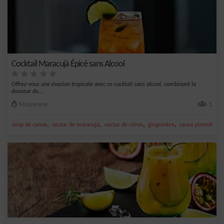
Cocktail Maracujà Épicé sans Alcool
Offrez-vous une évasion tropicale avec ce cocktail sans alcool, combinant la
douceur du...
Moyenne
1
,
,
,
,
sirop de canne
nectar de maracujà
nectar de citron
gingembre
sauce pimentée