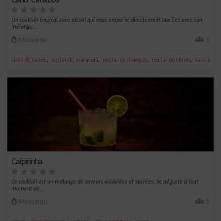
Cario’ Caraïbos
Un cocktail tropical sans alcool qui vous emporte directement aux îles avec son
mélange...
Moyenne
1
,
,
,
,
sirop de canne
nectar de maracujà
nectar de mangue
nectar de citron
sans alcoo
Caïpirinha
Ce cocktail est un mélange de saveurs acidulées et sucrées. Se déguste à tout
moment de...
Moyenne
1