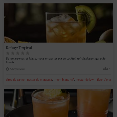
Refuge Tropical
Détendez-vous et laissez-vous emporter par ce cocktail rafraîchissant qui allie
l'exoti...
Moyenne
1
,
,
,
,
sirop de canne
nectar de maracujà
rhum blanc 45°
nectar de kiwi
fleur d'oranger