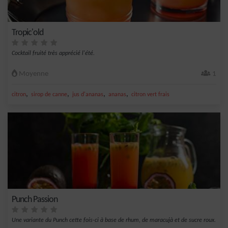
Tropic'old
Cocktail fruité très apprécié l'été.
Moyenne
1
,
,
,
,
citron
sirop de canne
jus d'ananas
ananas
citron vert frais
Punch Passion
Une variante du Punch cette fois-ci à base de rhum, de maracujà et de sucre roux.