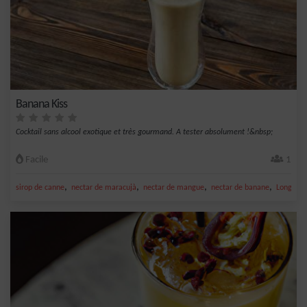
Banana Kiss
Cocktail sans alcool exotique et très gourmand. A tester absolument !&nbsp;
Facile
1
,
,
,
,
sirop de canne
nectar de maracujà
nectar de mangue
nectar de banane
Long drin