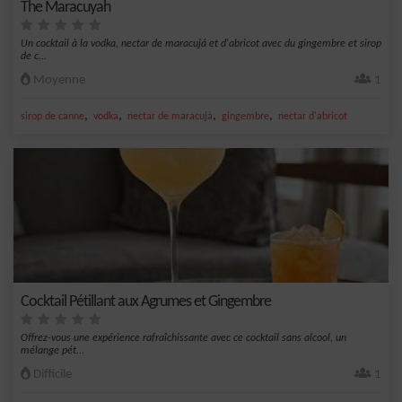
The Maracuyah
Un cocktail à la vodka, nectar de maracujá et d'abricot avec du gingembre et sirop
de c...
Moyenne
1
,
,
,
,
sirop de canne
vodka
nectar de maracujà
gingembre
nectar d'abricot
Cocktail Pétillant aux Agrumes et Gingembre
Offrez-vous une expérience rafraîchissante avec ce cocktail sans alcool, un
mélange pét...
Difficile
1