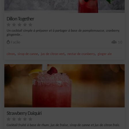
Dillon Together
Un cocktail simple à préparer et à partager à base de pamplemousse, cranberry,
gingembr...
Facile
10
,
,
,
,
citron
sirop de canne
jus de citron vert
nectar de cranberry
ginger ale
Strawberry Daïquiri
Cocktail fruité à base de rhum, jus de fraise, sirop de canne et jus de citron frais.