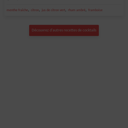
,
,
,
,
menthe fraîche
citron
jus de citron vert
rhum ambré
framboise
Découvrez d'autres recettes de cocktails