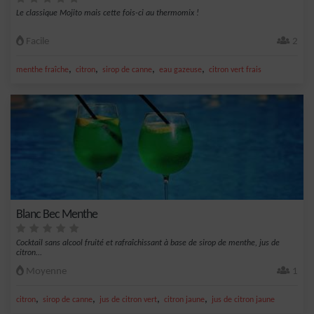
Le classique Mojito mais cette fois-ci au thermomix !
Facile
2
,
,
,
,
menthe fraîche
citron
sirop de canne
eau gazeuse
citron vert frais
Blanc Bec Menthe
Cocktail sans alcool fruité et rafraîchissant à base de sirop de menthe, jus de
citron...
Moyenne
1
,
,
,
,
citron
sirop de canne
jus de citron vert
citron jaune
jus de citron jaune