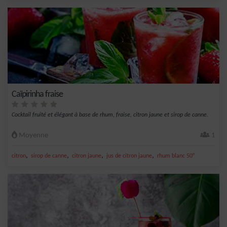
Caïpirinha fraise
Cocktail fruité et élégant à base de rhum, fraise, citron jaune et sirop de canne.
Moyenne
1
,
,
,
,
citron
sirop de canne
citron jaune
jus de citron jaune
rhum blanc 50°