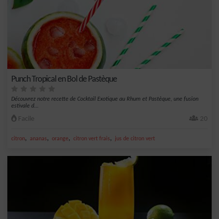
Punch Tropical en Bol de Pastèque
Découvrez notre recette de Cocktail Exotique au Rhum et Pastèque, une fusion
estivale d...
Facile
20
,
,
,
,
citron
ananas
orange
citron vert frais
jus de citron vert