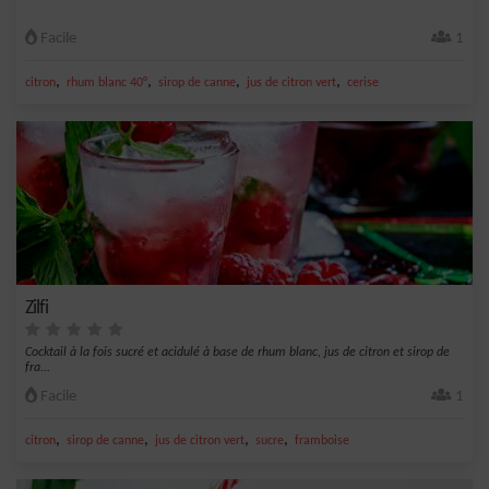
Facile
1
,
,
,
,
citron
rhum blanc 40°
sirop de canne
jus de citron vert
cerise
Zilfi
Cocktail à la fois sucré et acidulé à base de rhum blanc, jus de citron et sirop de
fra...
Facile
1
,
,
,
,
citron
sirop de canne
jus de citron vert
sucre
framboise