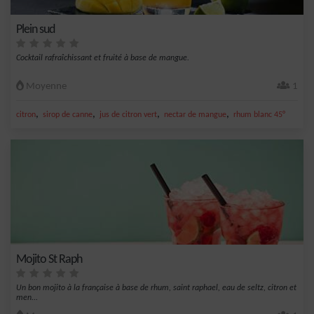
Plein sud
Cocktail rafraîchissant et fruité à base de mangue.
Moyenne
1
,
,
,
,
citron
sirop de canne
jus de citron vert
nectar de mangue
rhum blanc 45°
Mojito St Raph
Un bon mojito à la française à base de rhum, saint raphael, eau de seltz, citron et
men...