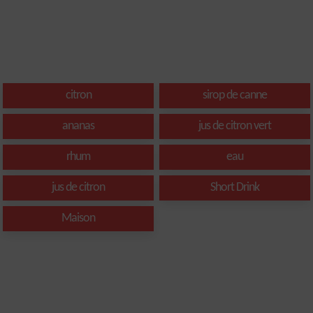
citron
sirop de canne
ananas
jus de citron vert
rhum
eau
jus de citron
Short Drink
Maison