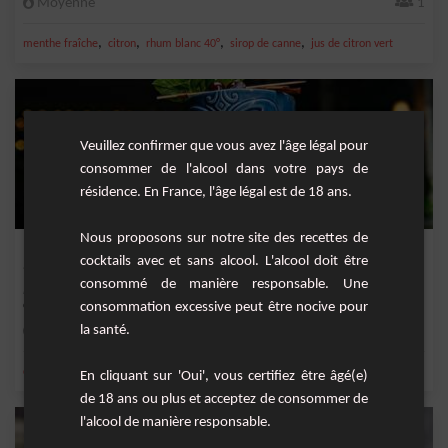
Moyenne
1
,
,
,
,
menthe fraîche
citron
rhum blanc 40°
sirop de canne
jus de citron vert
Veuillez confirmer que vous avez l'âge légal pour
consommer de l'alcool dans votre pays de
résidence. En France, l'âge légal est de 18 ans.
Nous proposons sur notre site des recettes de
Le Mai Tai Exotique : Délice Mangue, Ananas et Cannelle
cocktails avec et sans alcool. L'alcool doit être
consommé de manière responsable. Une
Préparez-vous à être transporté dans un paradis tropical avec notre nouvelle
création,...
consommation excessive peut être nocive pour
la santé.
Facile
1
,
,
,
,
citron
jus d'ananas
ananas
citron vert frais
jus de citron vert
En cliquant sur 'Oui', vous certifiez être âgé(e)
de 18 ans ou plus et acceptez de consommer de
l'alcool de manière responsable.