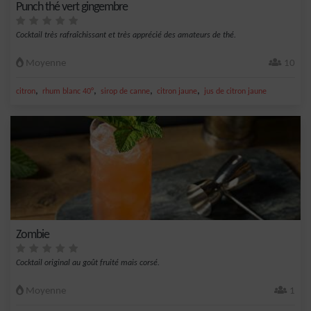
Punch thé vert gingembre
Cocktail très rafraîchissant et très apprécié des amateurs de thé.
Moyenne
10
,
,
,
,
citron
rhum blanc 40°
sirop de canne
citron jaune
jus de citron jaune
Zombie
Cocktail original au goût fruité mais corsé.
Moyenne
1