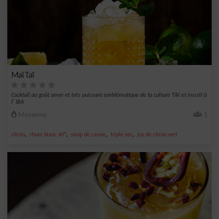
Maï Taï
Cocktail au goût amer et très puissant emblématique de la culture Tiki et inscrit à
l' IBA
Moyenne
1
,
,
,
,
citron
rhum blanc 40°
sirop de canne
triple sec
jus de citron vert