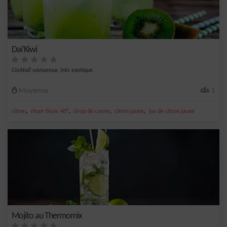
Dai’Kiwi
Cocktail savoureux, très exotique.
Moyenne
1
,
,
,
,
citron
rhum blanc 40°
sirop de canne
citron jaune
jus de citron jaune
Mojito au Thermomix