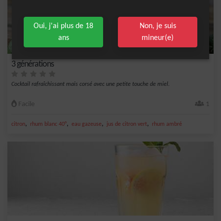
Oui, j'ai plus de 18
Non, je suis
ans
mineur(e)
3 générations
Cocktail rafraîchissant mais corsé avec une petite touche de miel.
Facile
1
,
,
,
,
citron
rhum blanc 40°
eau gazeuse
jus de citron vert
rhum ambré