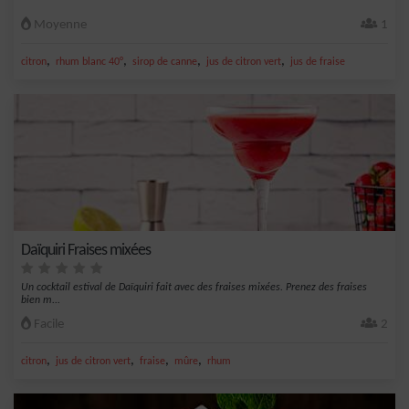
Moyenne
1
,
,
,
,
citron
rhum blanc 40°
sirop de canne
jus de citron vert
jus de fraise
Daïquiri Fraises mixées
Un cocktail estival de Daïquiri fait avec des fraises mixées. Prenez des fraises
bien m...
Facile
2
,
,
,
,
citron
jus de citron vert
fraise
mûre
rhum