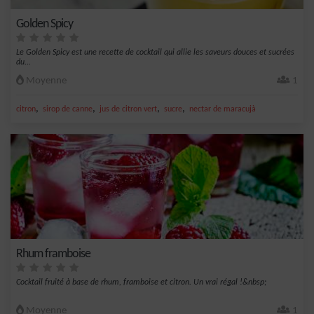
Golden Spicy
Le Golden Spicy est une recette de cocktail qui allie les saveurs douces et sucrées
du...
Moyenne
1
,
,
,
,
citron
sirop de canne
jus de citron vert
sucre
nectar de maracujà
Rhum framboise
Cocktail fruité à base de rhum, framboise et citron. Un vrai régal !&nbsp;
Moyenne
1