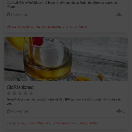
Cocktail IBA rafraîchissant à base de gin, de citron frais, de sirop de canne et
d'eau...
Moyenne
1
,
,
,
,
citron
sirop de canne
eau gazeuse
gin
citron jaune
Old Fashioned
Grand classique des cocktail officiel de l'IBA qui revient à la mode. On utilise le
ver...
Moyenne
1
,
,
,
,
eau gazeuse
Scotch Whsisky
Bitter Angostura
sucre
bitter