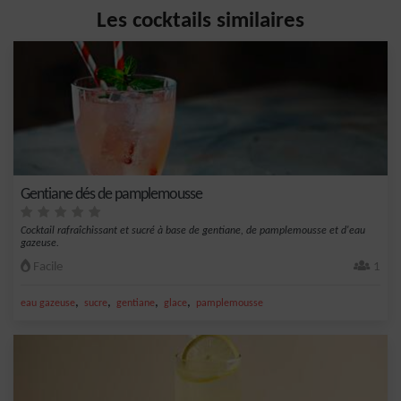
Les cocktails similaires
Gentiane dés de pamplemousse
Cocktail rafraîchissant et sucré à base de gentiane, de pamplemousse et d'eau
gazeuse.
Facile
1
,
,
,
,
eau gazeuse
sucre
gentiane
glace
pamplemousse