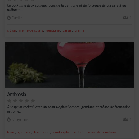
Ce cocktail à deux couleurs avec de la gentiane et de la crème de cassis est un
mélange...
Facile
1
,
,
,
,
citron
crème de cassis
gentiane
cassis
creme
Ambrosia
&nbsp;Un cocktail avec du saint Raphael ambré, gentiane et crème de framboise
est un ex...
Moyenne
1
,
,
,
,
tonic
gentiane
framboise
saint raphael ambré
creme de framboise