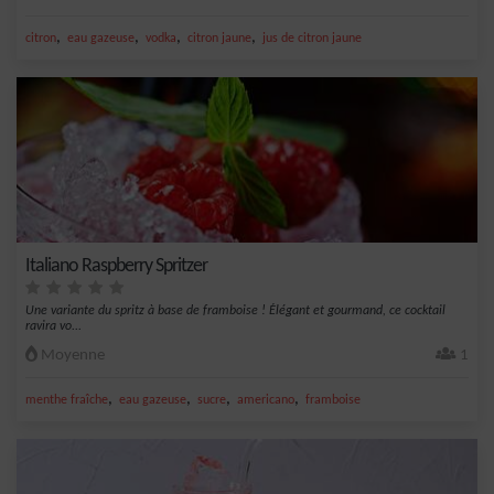
,
,
,
,
citron
eau gazeuse
vodka
citron jaune
jus de citron jaune
Italiano Raspberry Spritzer
Une variante du spritz à base de framboise ! Élégant et gourmand, ce cocktail
ravira vo...
Moyenne
1
,
,
,
,
menthe fraîche
eau gazeuse
sucre
americano
framboise