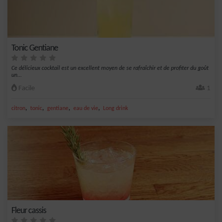
Tonic Gentiane
Ce délicieux cocktail est un excellent moyen de se rafraîchir et de profiter du goût
un...
Facile
1
,
,
,
,
citron
tonic
gentiane
eau de vie
Long drink
Fleur cassis