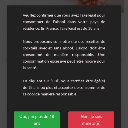
Veuillez confirmer que vous avez l'âge légal pour
Avèze Fraise
consommer de l'alcool dans votre pays de
résidence. En France, l'âge légal est de 18 ans.
Cocktail aux belles couleurs à base de gentiane, de sirop de fraise et de citron.
Nous proposons sur notre site des recettes de
Moyenne
1
cocktails avec et sans alcool. L'alcool doit être
,
,
,
,
citron
eau gazeuse
citron jaune
jus de citron jaune
sirop de fraise
consommé de manière responsable. Une
consommation excessive peut être nocive pour
la santé.
En cliquant sur 'Oui', vous certifiez être âgé(e)
de 18 ans ou plus et acceptez de consommer de
l'alcool de manière responsable.
Avèze Fizz
Oui, j'ai plus de 18
Non, je suis
ans
mineur(e)
Cocktail rafraîchissant à base de gin, pêche et gentiane. A découvrir absolument