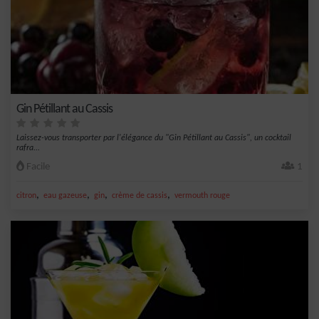
Gin Pétillant au Cassis
Laissez-vous transporter par l'élégance du "Gin Pétillant au Cassis", un cocktail
rafra...
Facile
1
,
,
,
,
citron
eau gazeuse
gin
crème de cassis
vermouth rouge