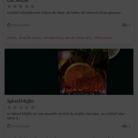
Old Swizzle
Cocktail rafraîchissant à base de rhum, de bitter, de citron et d'eau gazeuse.
Moyenne
1
,
,
,
,
citron
sirop de canne
eau gazeuse
jus de citron vert
citron jaune
Spiced Mojito
Le Spiced Mojito est une nouvelle version du mojito classique, un cocktail plus
épicé a...
Moyenne
1