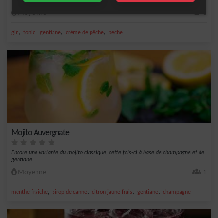
!&nbsp;
Moyenne
1
,
,
,
,
gin
tonic
gentiane
crème de pêche
peche
Mojito Auvergnate
Encore une variante du mojito classique, cette fois-ci à base de champagne et de
gentiane.
Moyenne
1
,
,
,
,
menthe fraîche
sirop de canne
citron jaune frais
gentiane
champagne