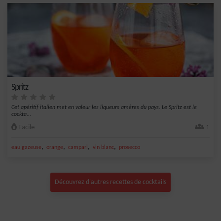
Spritz
Cet apéritif italien met en valeur les liqueurs amères du pays. Le Spritz est le
cockta...
Facile
1
,
,
,
,
eau gazeuse
orange
campari
vin blanc
prosecco
Découvrez d'autres recettes de cocktails