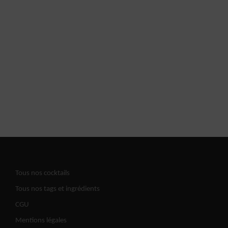
Tous nos cocktails
Tous nos tags et ingrédients
CGU
Mentions légales