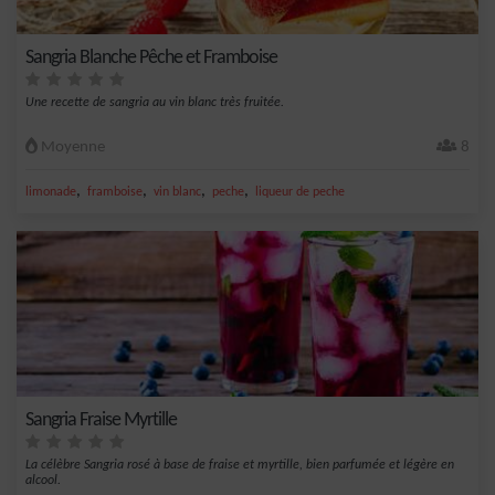
Sangria Blanche Pêche et Framboise
Une recette de sangria au vin blanc très fruitée.
Moyenne
8
,
,
,
,
limonade
framboise
vin blanc
peche
liqueur de peche
Sangria Fraise Myrtille
La célèbre Sangria rosé à base de fraise et myrtille, bien parfumée et légère en
alcool.