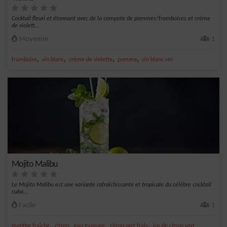
Cocktail fleuri et étonnant avec de la compote de pommes/framboises et crème
de violett...
Moyenne
1
,
,
,
,
framboise
vin blanc
crème de violette
pomme
vin blanc sec
Mojito Malibu
Le Mojito Malibu est une variante rafraîchissante et tropicale du célèbre cocktail
cuba...
Facile
1
,
,
,
,
menthe fraîche
citron
eau gazeuse
citron vert frais
jus de citron vert