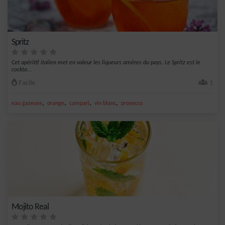
Spritz
Cet apéritif italien met en valeur les liqueurs amères du pays. Le Spritz est le
cockta...
Facile
1
,
,
,
,
eau gazeuse
orange
campari
vin blanc
prosecco
Mojito Real