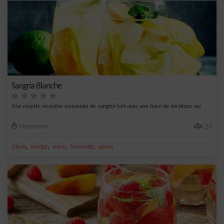
Sangria Blanche
Une recette revisitée conviviale de sangria fait avec une base de vin blanc sec
Moyenne
20
,
,
,
,
citron
orange
sucre
limonade
poivre