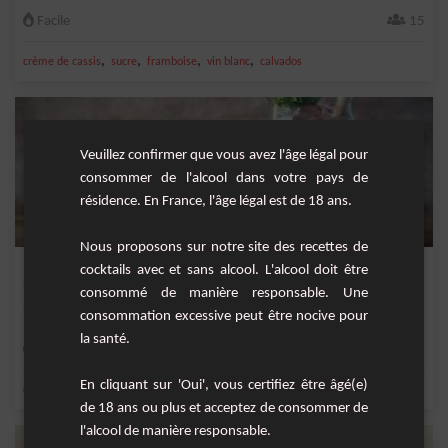
Facile
15
,
,
,
,
crème de cassis
sucre
framboise
vin blanc
calvados
Veuillez confirmer que vous avez l'âge légal pour
consommer de l'alcool dans votre pays de
résidence. En France, l'âge légal est de 18 ans.
Nous proposons sur notre site des recettes de
P'tite Sangria
cocktails avec et sans alcool. L'alcool doit être
consommé de manière responsable. Une
Une petite sangria pour toutes les occasions !
consommation excessive peut être nocive pour
la santé.
Moyenne
6
En cliquant sur 'Oui', vous certifiez être âgé(e)
,
,
,
,
citron
eau gazeuse
orange
sucre
vin rouge
de 18 ans ou plus et acceptez de consommer de
l'alcool de manière responsable.