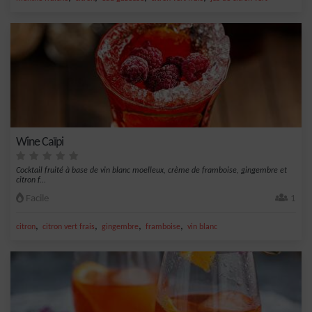
Wine Caïpi
Cocktail fruité à base de vin blanc moelleux, crème de framboise, gingembre et
citron f...
Facile
1
,
,
,
,
citron
citron vert frais
gingembre
framboise
vin blanc