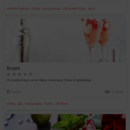
,
,
,
,
menthe fraîche
citron
eau gazeuse
citron vert frais
sucre
Rossini
Un cocktail avec un vin blanc mousseau, fraise et gin&nbsp;
Facile
1 verre
,
,
,
,
citron
gin
champagne
fraise
vin blanc