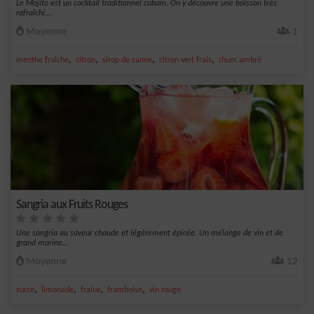
Le Mojito est un cocktail traditionnel cubain. On y découvre une boisson très
rafraîchi...
Moyenne
1
,
,
,
,
menthe fraîche
citron
sirop de canne
citron vert frais
rhum ambré
Sangria aux Fruits Rouges
Une sangria au saveur chaude et légèrement épicée. Un mélange de vin et de
grand marine...
Moyenne
12
,
,
,
,
sucre
limonade
fraise
framboise
vin rouge