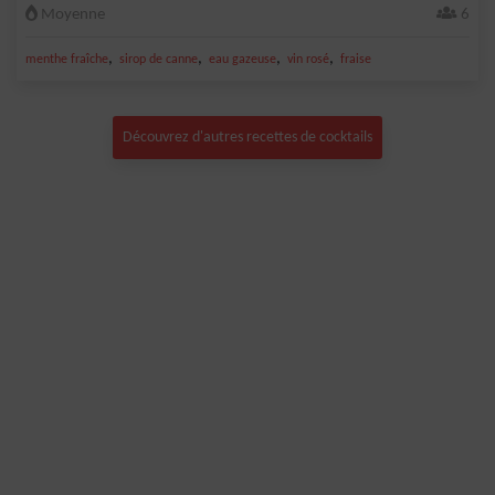
Moyenne
6
,
,
,
,
menthe fraîche
sirop de canne
eau gazeuse
vin rosé
fraise
Découvrez d'autres recettes de cocktails