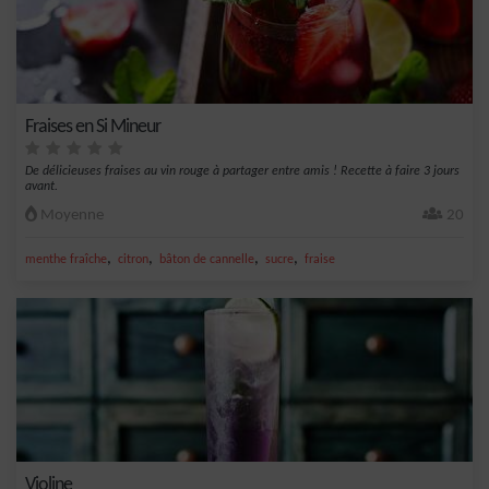
Fraises en Si Mineur
De délicieuses fraises au vin rouge à partager entre amis ! Recette à faire 3 jours
avant.
Moyenne
20
,
,
,
,
menthe fraîche
citron
bâton de cannelle
sucre
fraise
Violine