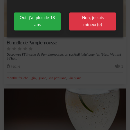
Oui, j'ai plus de 18
Non, je suis
ans
mineur(e)
Étincelle de Pamplemousse
Découvrez l'Étincelle de Pamplemousse, un cocktail idéal pour les fêtes. Mettant
à l'ho...
Facile
1
,
,
,
,
menthe fraîche
gin
glace
vin pétillant
vin blanc