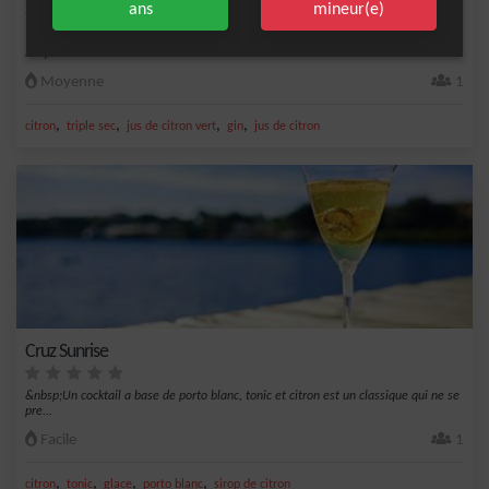
ans
mineur(e)
Un cocktail frais et sec à base de gin, triple sec et jus de citron vert. Le White
Lady...
Moyenne
1
,
,
,
,
citron
triple sec
jus de citron vert
gin
jus de citron
Cruz Sunrise
&nbsp;Un cocktail a base de porto blanc, tonic et citron est un classique qui ne se
pre...
Facile
1
,
,
,
,
citron
tonic
glace
porto blanc
sirop de citron