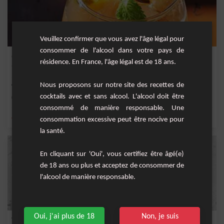
Veuillez confirmer que vous avez l'âge légal pour
consommer de l'alcool dans votre pays de
Gin Tonic Yuzu
résidence. En France, l'âge légal est de 18 ans.
Une variante du Gin tonic, tout simplement en y ajoutant du jus de Yuzu, cet
Nous proposons sur notre site des recettes de
agrume aci...
cocktails avec et sans alcool. L'alcool doit être
Facile
1
consommé de manière responsable. Une
,
,
,
,
citron
gin
tonic
citron jaune
jus de yuzu
consommation excessive peut être nocive pour
la santé.
En cliquant sur 'Oui', vous certifiez être âgé(e)
de 18 ans ou plus et acceptez de consommer de
l'alcool de manière responsable.
Oui, j'ai plus de 18
Non, je suis
White Lady