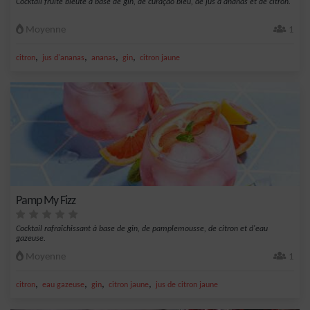
Cocktail fruité bleuté à base de gin, de curaçao bleu, de jus d'ananas et de citron.
Moyenne
1
,
,
,
,
citron
jus d'ananas
ananas
gin
citron jaune
Pamp My Fizz
Cocktail rafraîchissant à base de gin, de pamplemousse, de citron et d'eau
gazeuse.
Moyenne
1
,
,
,
,
citron
eau gazeuse
gin
citron jaune
jus de citron jaune