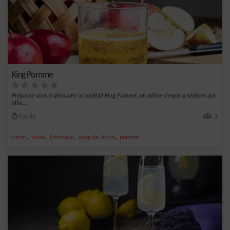
King Pomme
Préparez-vous à découvrir le cocktail King Pomme, un délice simple à réaliser qui
allie...
Facile
1
,
,
,
,
citron
sucre
limonade
sirop de citron
pomme