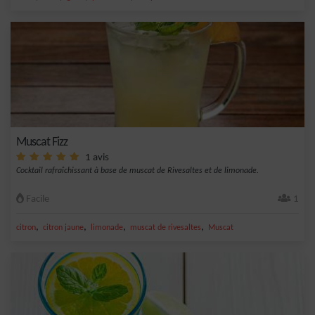
Muscat Fizz
1 avis
Cocktail rafraîchissant à base de muscat de Rivesaltes et de limonade.
Facile
1
,
,
,
,
citron
citron jaune
limonade
muscat de rivesaltes
Muscat