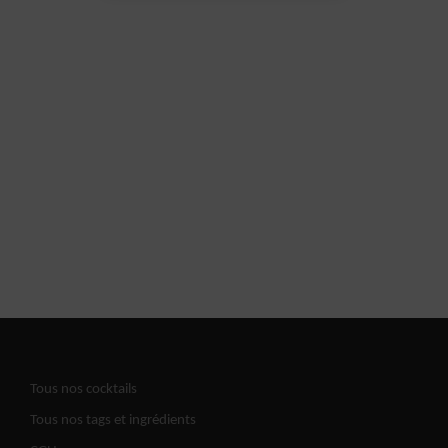
Tous nos cocktails
Tous nos tags et ingrédients