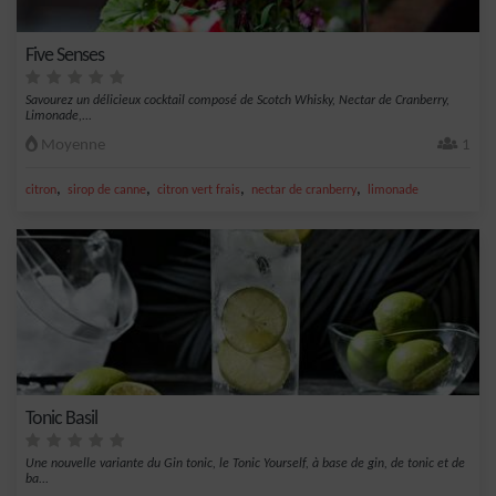
Five Senses
Savourez un délicieux cocktail composé de Scotch Whisky, Nectar de Cranberry,
Limonade,...
Moyenne
1
,
,
,
,
citron
sirop de canne
citron vert frais
nectar de cranberry
limonade
Tonic Basil
Une nouvelle variante du Gin tonic, le Tonic Yourself, à base de gin, de tonic et de
ba...