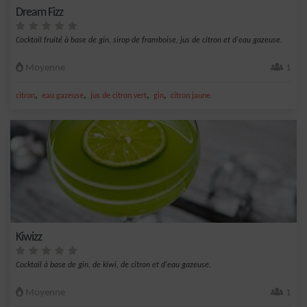
Dream Fizz
Cocktail fruité à base de gin, sirop de framboise, jus de citron et d'eau gazeuse.
Moyenne
1
,
,
,
,
citron
eau gazeuse
jus de citron vert
gin
citron jaune
Kiwizz
Cocktail à base de gin, de kiwi, de citron et d'eau gazeuse.
Moyenne
1