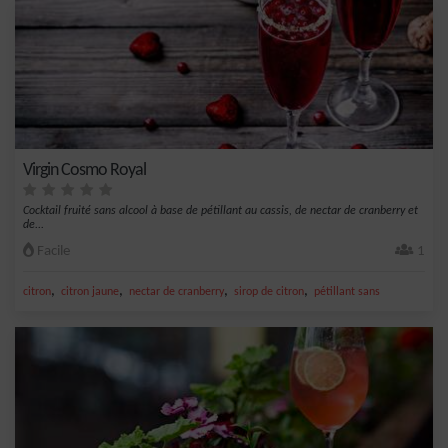
Virgin Cosmo Royal
Cocktail fruité sans alcool à base de pétillant au cassis, de nectar de cranberry et
de...
Facile
1
,
,
,
,
citron
citron jaune
nectar de cranberry
sirop de citron
pétillant sans