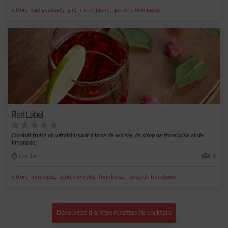
,
,
,
,
citron
eau gazeuse
gin
citron jaune
jus de citron jaune
Red Label
Cocktail fruité et rafraîchissant à base de whisky, de sirop de framboise et de
limonade.
Facile
1
,
,
,
,
citron
limonade
scotch whisky
framboise
sirop de framboise
Découvrez d'autres recettes de cocktails