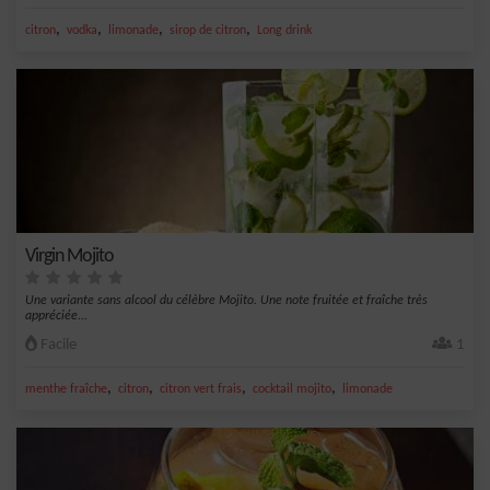
,
,
,
,
citron
vodka
limonade
sirop de citron
Long drink
Virgin Mojito
Une variante sans alcool du célèbre Mojito. Une note fruitée et fraîche très
appréciée...
Facile
1
,
,
,
,
menthe fraîche
citron
citron vert frais
cocktail mojito
limonade