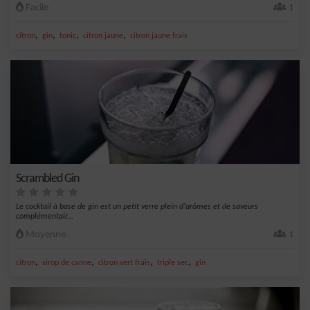
Facile
1
,
,
,
,
citron
gin
tonic
citron jaune
citron jaune frais
Scrambled Gin
Le cocktail à base de gin est un petit verre plein d'arômes et de saveurs
complémentair...
Moyenne
1
,
,
,
,
citron
sirop de canne
citron vert frais
triple sec
gin