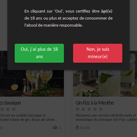
En cliquant sur 'Oui', vous certifiez être âgé(e)
de 18 ans ou plus et acceptez de consommer de
l'alcool de manière responsable.
Les cocktails similaires
Oui, j'ai plus de 18
Non, je suis
ans
mineur(e)
zz classique
Gin Fizz à la Menthe
izz est un cocktail classique et
Découvrez une version rafraîchissante et
issant à base de gin, de jus de citron...
aromatique du classique Gin Fizz, subli
par...
le
1
Facile