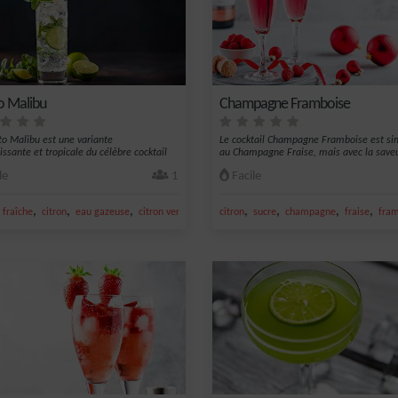
o Malibu
Champagne Framboise
to Malibu est une variante
Le cocktail Champagne Framboise est sim
issante et tropicale du célèbre cocktail
au Champagne Fraise, mais avec la saveur
le
1
Facile
,
,
,
,
,
,
,
,
fraîche
citron
eau gazeuse
citron vert frais
jus de citron vert
citron
sucre
champagne
fraise
fra