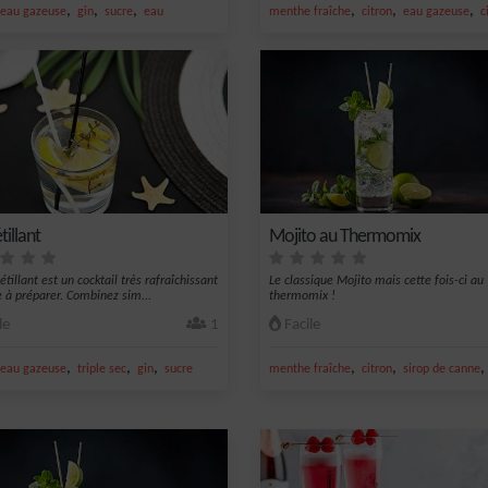
,
,
,
,
,
,
eau gazeuse
gin
sucre
eau
menthe fraîche
citron
eau gazeuse
c
tillant
Mojito au Thermomix
étillant est un cocktail très rafraîchissant
Le classique Mojito mais cette fois-ci au
le à préparer. Combinez sim...
thermomix !
le
1
Facile
,
,
,
,
,
eau gazeuse
triple sec
gin
sucre
menthe fraîche
citron
sirop de canne