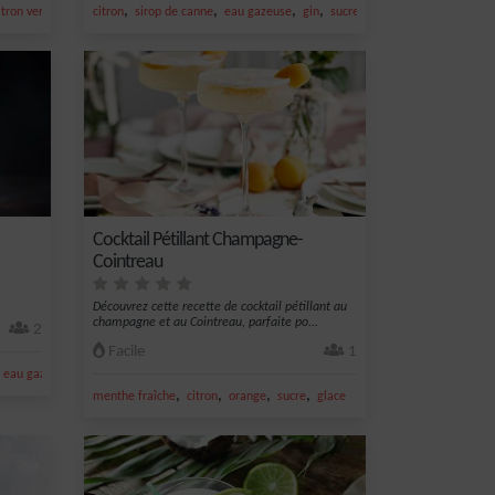
,
,
,
,
,
itron vert frais
jus de citron vert
citron
sirop de canne
eau gazeuse
gin
sucre
Cocktail Pétillant Champagne-
Cointreau
Découvrez cette recette de cocktail pétillant au
champagne et au Cointreau, parfaite po...
2
Facile
1
,
,
eau gazeuse
citron vert frais
,
,
,
,
menthe fraîche
citron
orange
sucre
glace