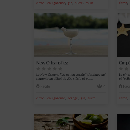
,
,
,
,
,
citron
eau gazeuse
gin
sucre
rhum
citron
New Orleans Fizz
Gin pé
Le New Orleans Fizz est un cocktail classique qui
Le gin p
remonte au début du 20e siècle et qui...
et faci
Facile
4
Faci
,
,
,
,
,
citron
eau gazeuse
orange
gin
sucre
citron