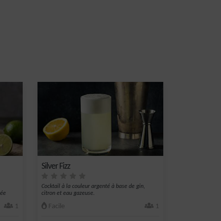
Silver Fizz
Cocktail à la couleur argenté à base de gin,
mée
citron et eau gazeuse.
1
Facile
1