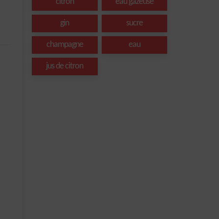
citron
eau gazeuse
gin
sucre
champagne
eau
jus de citron