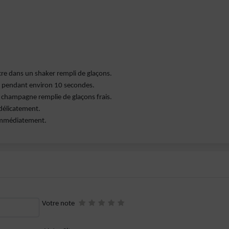
sucre dans un shaker rempli de glaçons.
t pendant environ 10 secondes.
à champagne remplie de glaçons frais.
délicatement.
 immédiatement.
Votre note