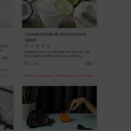
L'évasion tropicale du Coco-Lime
Splash
ilaire
...
Imaginez-vous sur une plage de sable fin, une
brise légère soufflant dans les palmiers,...
4
Facile
2
mboise
,
,
,
,
citron
eau gazeuse
lait de coco
jus de citron vert
sucre