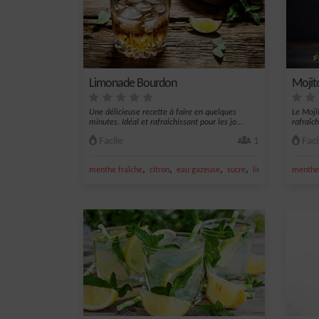
Limonade Bourdon
Mojit
Une délicieuse recette à faire en quelques
Le Moji
minutes. Idéal et rafraichissant pour les jo...
rafraîch
cuba...
Facile
1
Faci
,
,
,
,
menthe fraîche
citron
eau gazeuse
sucre
limonade
menthe 