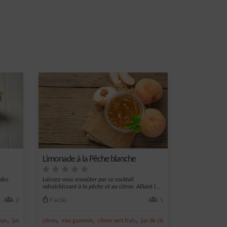
Limonade à la Pêche blanche
 des
Laissez-vous envoûter par ce cocktail
.
rafraîchissant à la pêche et au citron. Alliant l...
2
Facile
1
,
,
,
,
,
nas
jus de citron vert
citron
eau gazeuse
citron vert frais
jus de citron vert
sucre