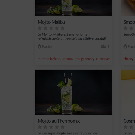
Mojito Malibu
Smoo
Le Mojito Malibu est une variante
Smoothi
rafraîchissante et tropicale du célèbre cocktail
cuba...
Facile
1
Faci
,
,
,
,
,
menthe fraîche
citron
eau gazeuse
citron vert frais
jus de ci
citron
Mojito au Thermomix
Cosmo
Le classique Mojito mais cette fois-ci au
Le cosm