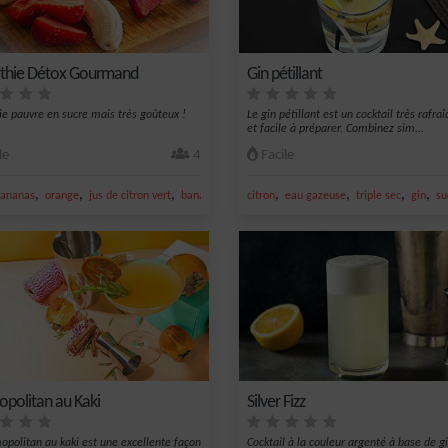
thie Détox Gourmand
Gin pétillant
e pauvre en sucre mais très goûteux !
Le gin pétillant est un cocktail très rafra
et facile à préparer. Combinez sim...
le
4
Facile
,
,
,
,
,
,
,
tron vert
ananas
orange
jus de citron vert
banane
citron
eau gazeuse
triple sec
gin
su
politan au Kaki
Silver Fizz
opolitan au kaki est une excellente façon
Cocktail à la couleur argenté à base de gi