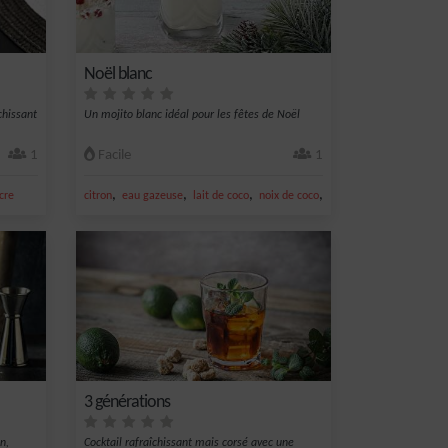
Noël blanc
îchissant
Un mojito blanc idéal pour les fêtes de Noël
1
Facile
1
,
,
,
,
cre
citron
eau gazeuse
lait de coco
noix de coco
noix de coco râpée
3 générations
n,
Cocktail rafraîchissant mais corsé avec une