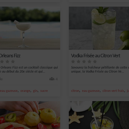
rleans Fizz
Vodka Frisée au Citron Vert
Orleans Fizz est un cocktail classique qui
Savourez la fraîcheur pétillante de cette 
 au début du 20e siècle et qui...
unique, la Vodka Frisée au Citron Ve...
le
4
,
,
,
,
,
,
eau gazeuse
orange
gin
sucre
citron
eau gazeuse
citron vert frais
j