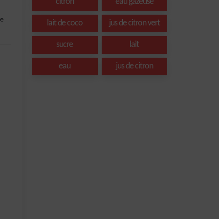
citron
eau gazeuse
te
lait de coco
jus de citron vert
sucre
lait
eau
jus de citron