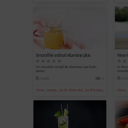
Smoothie estival vitamine plus
New O
Un smoothie rempli de vitamines aux fruits
Le New 
jaunes
remonte
Facile
3
Faci
,
,
,
,
,
citron
orange
jus de citron vert
jus d'orange
banane
citron