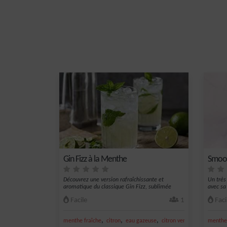
Gin Fizz à la Menthe
Smoot
Découvrez une version rafraîchissante et
Un très
aromatique du classique Gin Fizz, sublimée
avec sa
par...
Facile
1
Faci
,
,
,
,
menthe fraîche
citron
eau gazeuse
citron vert frais
jus de ci
menthe 