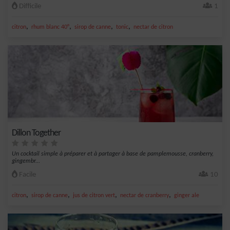
Difficile
1
,
,
,
,
citron
rhum blanc 40°
sirop de canne
tonic
nectar de citron
Dillon Together
Un cocktail simple à préparer et à partager à base de pamplemousse, cranberry,
gingembr...
Facile
10
,
,
,
,
citron
sirop de canne
jus de citron vert
nectar de cranberry
ginger ale