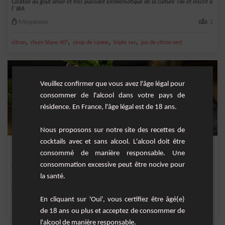
Cocktail au goût amer et très puissant emblématique de la culture Tiki et inscrit à
l' IBA
Moyenne
1
,
,
,
,
citron
rhum blanc 40°
sirop de canne
triple sec
jus de citron vert
Veuillez confirmer que vous avez l'âge légal pour
consommer de l'alcool dans votre pays de
résidence. En France, l'âge légal est de 18 ans.
Nous proposons sur notre site des recettes de
cocktails avec et sans alcool. L'alcool doit être
Zombie
consommé de manière responsable. Une
consommation excessive peut être nocive pour
Cocktail original au goût fruité mais corsé.
la santé.
Moyenne
1
En cliquant sur 'Oui', vous certifiez être âgé(e)
,
,
,
,
citron
rhum blanc 40°
sirop de canne
jus d'ananas
jus de citron vert
de 18 ans ou plus et acceptez de consommer de
l'alcool de manière responsable.