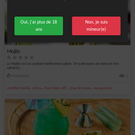
Oui, j'ai plus de 18
Non, je suis
ans
mineur(e)
Mojito
Le Mojito est un cocktail traditionnel cubain. On y découvre une boisson très
rafraîchi...
Moyenne
1
,
,
,
,
menthe fraîche
citron
rhum blanc 40°
sirop de canne
eau gazeuse