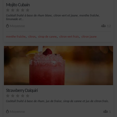
Mojito Cubain
Cocktail fruité à base de rhum blanc, citron vert et jaune, menthe fraîche,
limonade et...
Moyenne
12
,
,
,
,
menthe fraîche
citron
sirop de canne
citron vert frais
citron jaune
Strawberry Daïquiri
Cocktail fruité à base de rhum, jus de fraise, sirop de canne et jus de citron frais.
Moyenne
1