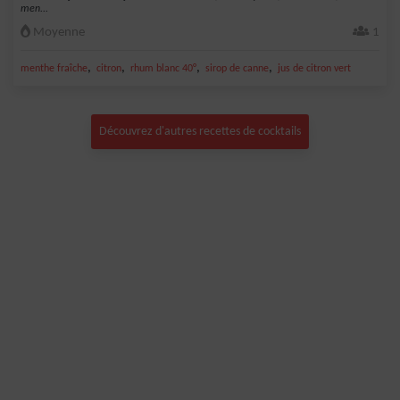
men...
Moyenne
1
,
,
,
,
menthe fraîche
citron
rhum blanc 40°
sirop de canne
jus de citron vert
Découvrez d'autres recettes de cocktails