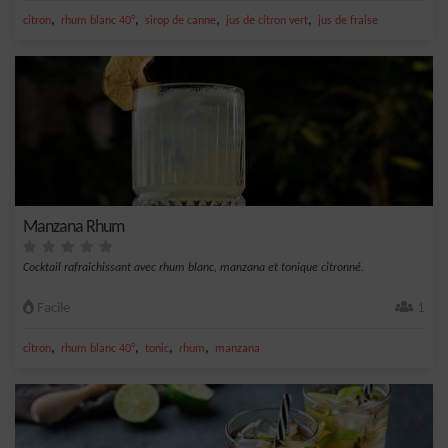
,
,
,
,
citron
rhum blanc 40°
sirop de canne
jus de citron vert
jus de fraise
Manzana Rhum
Cocktail rafraîchissant avec rhum blanc, manzana et tonique citronné.
Facile
1
,
,
,
,
citron
rhum blanc 40°
tonic
rhum
manzana