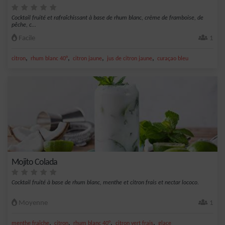
Cocktail fruité et rafraîchissant à base de rhum blanc, crème de framboise, de
pêche, c...
Facile
1
,
,
,
,
citron
rhum blanc 40°
citron jaune
jus de citron jaune
curaçao bleu
Mojito Colada
Cocktail fruité à base de rhum blanc, menthe et citron frais et nectar lococo.
Moyenne
1
,
,
,
,
menthe fraîche
citron
rhum blanc 40°
citron vert frais
glace