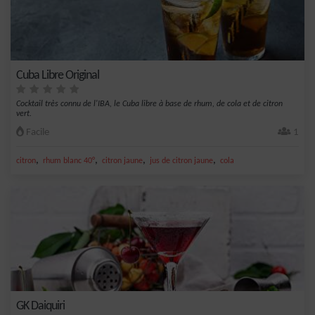
Cuba Libre Original
Cocktail très connu de l'IBA, le Cuba libre à base de rhum, de cola et de citron
vert.
Facile
1
,
,
,
,
citron
rhum blanc 40°
citron jaune
jus de citron jaune
cola
GK Daiquiri