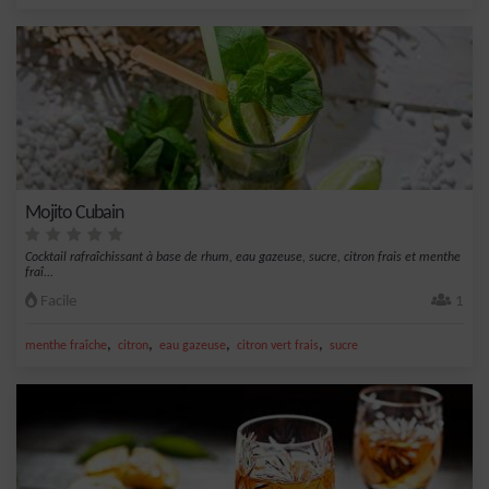
Mojito Cubain
Cocktail rafraîchissant à base de rhum, eau gazeuse, sucre, citron frais et menthe
fraî...
Facile
1
,
,
,
,
menthe fraîche
citron
eau gazeuse
citron vert frais
sucre