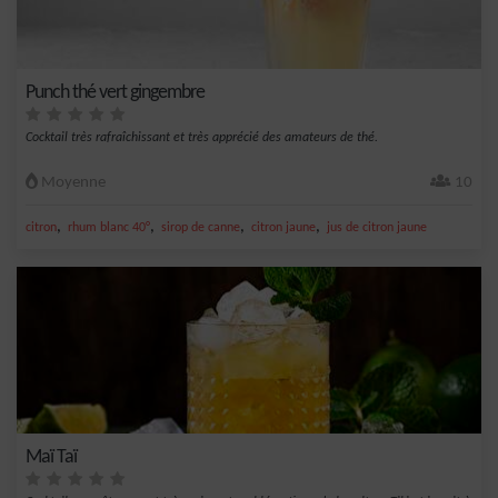
Punch thé vert gingembre
Cocktail très rafraîchissant et très apprécié des amateurs de thé.
Moyenne
10
,
,
,
,
citron
rhum blanc 40°
sirop de canne
citron jaune
jus de citron jaune
Maï Taï