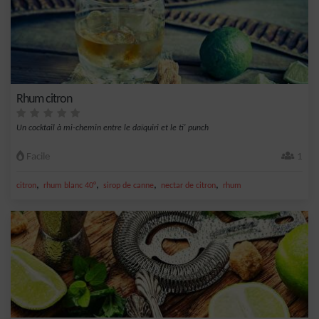
Rhum citron
Un cocktail à mi-chemin entre le daïquiri et le ti' punch
Facile
1
,
,
,
,
citron
rhum blanc 40°
sirop de canne
nectar de citron
rhum