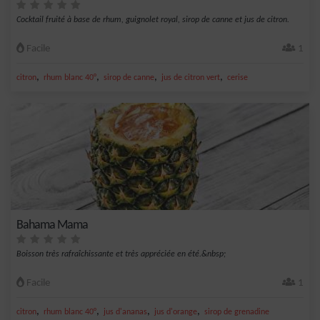
Cocktail fruité à base de rhum, guignolet royal, sirop de canne et jus de citron.
Facile
1
,
,
,
,
citron
rhum blanc 40°
sirop de canne
jus de citron vert
cerise
Bahama Mama
Boisson très rafraîchissante et très appréciée en été.&nbsp;
Facile
1
,
,
,
,
citron
rhum blanc 40°
jus d'ananas
jus d'orange
sirop de grenadine