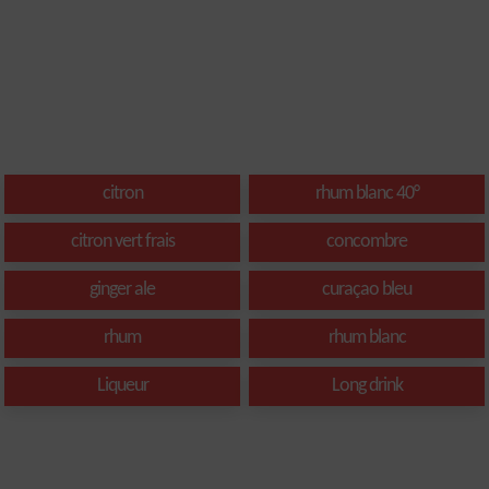
citron
rhum blanc 40°
citron vert frais
concombre
ginger ale
curaçao bleu
rhum
rhum blanc
Liqueur
Long drink