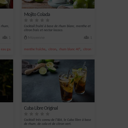
Mojito Colada
e rhum,
Cocktail fruité à base de rhum blanc, menthe et
citron frais et nectar lococo.
1
Moyenne
1
,
,
,
,
,
,
eau gazeuse
sirop de canne
menthe fraîche
citron
rhum blanc 40°
citron vert frais
glace
Cuba Libre Original
Cocktail très connu de l'IBA, le Cuba libre à base
de rhum, de cola et de citron vert.