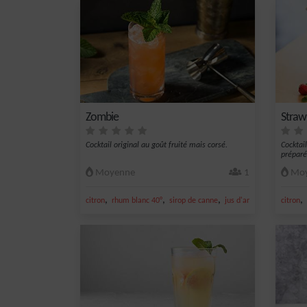
Zombie
Straw
Cocktail original au goût fruité mais corsé.
Cocktail
préparé
Moyenne
1
Moy
,
,
,
,
,
citron
rhum blanc 40°
sirop de canne
jus d'ananas
jus de cit
citron