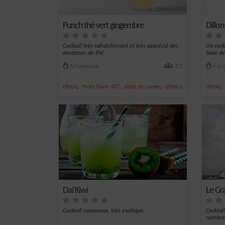
Punch thé vert gingembre
Dillon
Cocktail très rafraîchissant et très apprécié des
Un cock
amateurs de thé.
base de
Moyenne
10
Faci
,
,
,
,
,
citron
rhum blanc 40°
sirop de canne
citron jaune
jus de cit
citron
Dai’Kiwi
Le Gr
Cocktail savoureux, très exotique.
Cocktail
nombreu