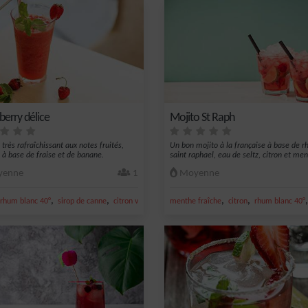
berry délice
Mojito St Raph
 très rafraîchissant aux notes fruités,
Un bon mojito à la française à base de r
 à base de fraise et de banane.
saint raphael, eau de seltz, citron et men.
enne
1
Moyenne
,
,
,
,
,
ron vert
rhum blanc 40°
sirop de canne
citron vert frais
menthe fraîche
banane
citron
rhum blanc 40°