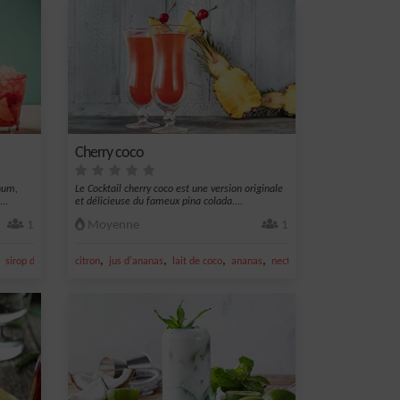
Cherry coco
hum,
Le Cocktail cherry coco est une version originale
..
et délicieuse du fameux pina colada....
1
Moyenne
1
,
,
,
,
,
,
sirop de canne
citron
jus de citron vert
jus d'ananas
lait de coco
ananas
nectar de citron