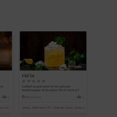
Maï Taï
ise,
Cocktail au goût amer et très puissant
emblématique de la culture Tiki et inscrit à l'
IBA
1
Moyenne
1
,
,
,
,
,
,
jus de citron vert
citron
jus de fraise
rhum blanc 40°
sirop de canne
triple sec
jus de citron vert