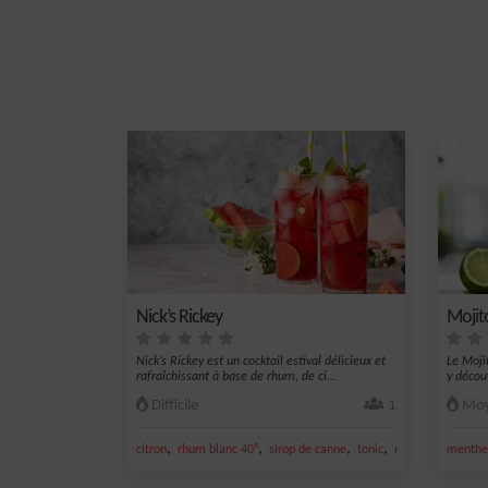
Nick’s Rickey
Mojit
Nick’s Rickey est un cocktail estival délicieux et
Le Moji
rafraîchissant à base de rhum, de ci...
y découv
Difficile
1
Moy
,
,
,
,
citron
rhum blanc 40°
sirop de canne
tonic
nectar de citron
menthe 