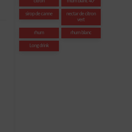
citron
rhum blanc 40°
sirop de canne
nectar de citron
vert
rhum
rhum blanc
Long drink