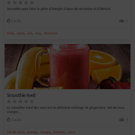
Smoothie pour faire le plein d'énergie à base de nectarine et d'abricot.
Facile
1
,
,
,
,
miel
sucre
lait
eau
nectarine
Smoothie éveil
Le smoothie éveil des sens est un délicieux mélange de gingembre, lait de coco,
oranges...
Facile
3
,
,
,
,
lait de coco
ananas
orange
banane
sucre