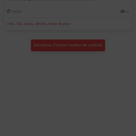
Facile
2
,
,
,
,
miel
lait
glace
abricot
boule de glace
Découvrez d'autres recettes de cocktails