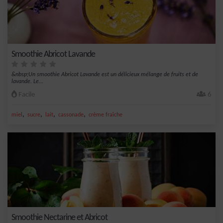
Smoothie Abricot Lavande
&nbsp;Un smoothie Abricot Lavande est un délicieux mélange de fruits et de
lavande. Le...
Facile
6
,
,
,
,
miel
sucre
lait
cassonade
crème fraîche
Smoothie Nectarine et Abricot