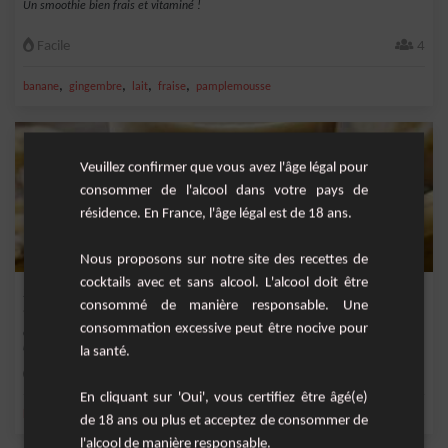
Un smoothie bien frais et vitaminé !
Facile
4
,
,
,
,
banane
gingembre
lait
fraise
pamplemousse
Veuillez confirmer que vous avez l'âge légal pour
consommer de l'alcool dans votre pays de
résidence. En France, l'âge légal est de 18 ans.
Nous proposons sur notre site des recettes de
cocktails avec et sans alcool. L'alcool doit être
Smoothie Banane et Miel
consommé de manière responsable. Une
consommation excessive peut être nocive pour
Ce smoothie banane et miel est un délice simple et rapide à préparer, idéal pour
un pet...
la santé.
Facile
2
En cliquant sur 'Oui', vous certifiez être âgé(e)
,
,
,
,
banane
miel
lait
mûre
vanille
de 18 ans ou plus et acceptez de consommer de
l'alcool de manière responsable.