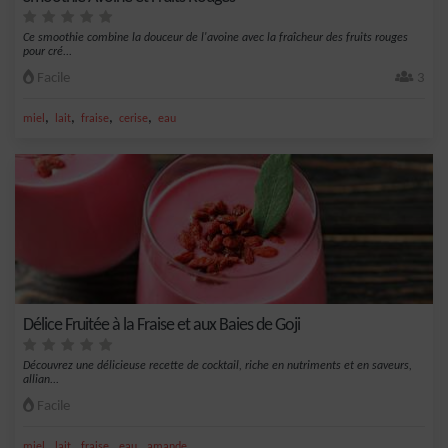
Ce smoothie combine la douceur de l'avoine avec la fraîcheur des fruits rouges
pour cré...
Facile
3
,
,
,
,
miel
lait
fraise
cerise
eau
Délice Fruitée à la Fraise et aux Baies de Goji
Découvrez une délicieuse recette de cocktail, riche en nutriments et en saveurs,
allian...
Facile
,
,
,
,
miel
lait
fraise
eau
amande