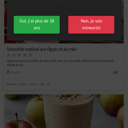
Oui, j'ai plus de 18
Non, je suis
ans
mineur(e)
Smoothie matinal aux figues et au miel
Commencez la journée du bon pied avec ce smoothie délicieusement nutritif
alliant la do...
Facile
2
,
,
,
,
banane
miel
sucre
lait
sel