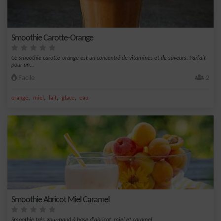
Smoothie Carotte-Orange
Ce smoothie carotte-orange est un concentré de vitamines et de saveurs. Parfait
pour un...
Facile
2
,
,
,
,
orange
miel
lait
glace
eau
Smoothie Abricot Miel Caramel
Smoothie très gourmand à base d'abricot, miel et caramel.