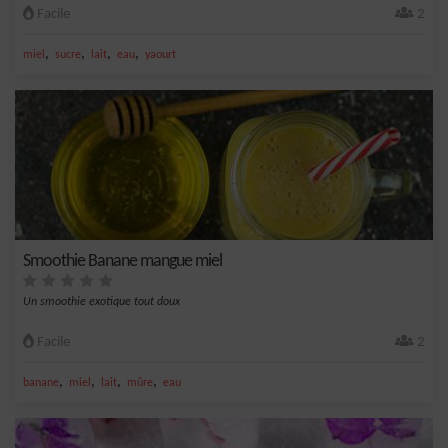
Facile
2
,
,
,
,
miel
sucre
lait
eau
yaourt
Smoothie Banane mangue miel
Un smoothie exotique tout doux
Facile
2
,
,
,
,
banane
miel
lait
mûre
eau