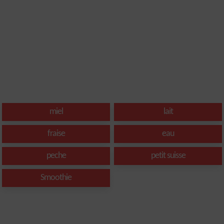
miel
lait
fraise
eau
peche
petit suisse
Smoothie