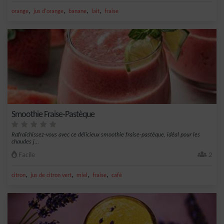
,
,
,
,
orange
jus d'orange
banane
lait
fraise
Smoothie Fraise-Pastèque
Rafraîchissez-vous avec ce délicieux smoothie fraise-pastèque, idéal pour les
chaudes j...
Facile
2
,
,
,
,
citron
jus de citron vert
miel
fraise
café