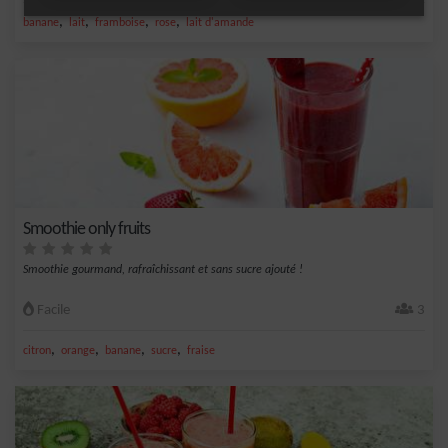
,
,
,
,
banane
lait
framboise
rose
lait d'amande
Smoothie only fruits
Smoothie gourmand, rafraîchissant et sans sucre ajouté !
Facile
3
,
,
,
,
citron
orange
banane
sucre
fraise