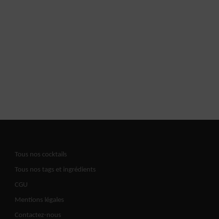
Tous nos cocktails
Tous nos tags et ingrédients
CGU
Mentions légales
Contactez-nous