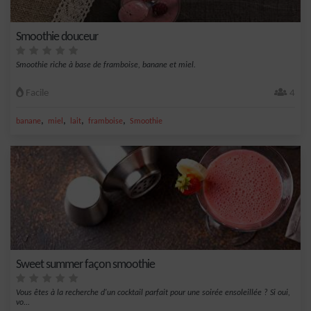
Smoothie douceur
Smoothie riche à base de framboise, banane et miel.
Facile
4
,
,
,
,
banane
miel
lait
framboise
Smoothie
Sweet summer façon smoothie
Vous êtes à la recherche d'un cocktail parfait pour une soirée ensoleillée ? Si oui,
vo...