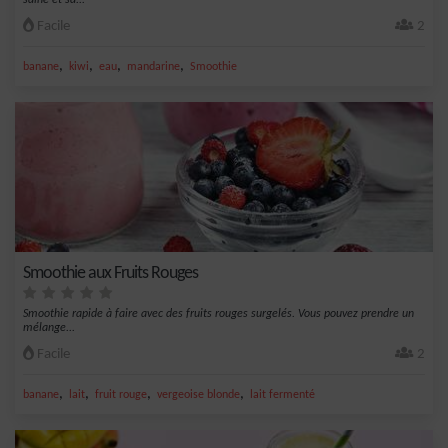
saine et sa...
Facile
2
,
,
,
,
banane
kiwi
eau
mandarine
Smoothie
Smoothie aux Fruits Rouges
Smoothie rapide à faire avec des fruits rouges surgelés. Vous pouvez prendre un
mélange...
Facile
2
,
,
,
,
banane
lait
fruit rouge
vergeoise blonde
lait fermenté