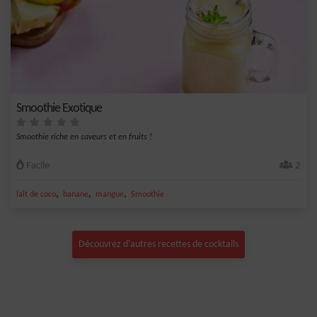
Smoothie Exotique
Smoothie riche en saveurs et en fruits !
Facile
2
,
,
,
lait de coco
banane
mangue
Smoothie
Découvrez d'autres recettes de cocktails