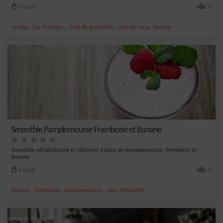
Facile
2
,
,
,
,
orange
jus d'orange
sirop de grenadine
noix de coco
banane
Smoothie Pamplemousse Framboise et Banane
Smoothie rafraîchissant et vitaminé à base de pamplemousse, framboise et
banane.
Facile
2
,
,
,
,
banane
framboise
pamplemousse
eau
Smoothie