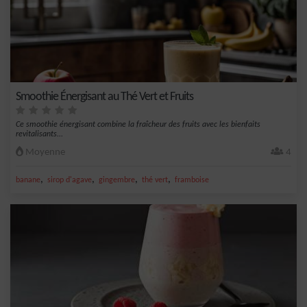
Smoothie Énergisant au Thé Vert et Fruits
Ce smoothie énergisant combine la fraîcheur des fruits avec les bienfaits
revitalisants...
Moyenne
4
,
,
,
,
banane
sirop d'agave
gingembre
thé vert
framboise