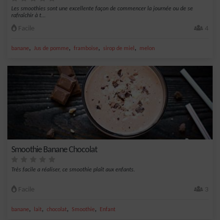
Les smoothies sont une excellente façon de commencer la journée ou de se
rafraîchir à t...
Facile
4
,
,
,
,
banane
Jus de pomme
framboise
sirop de miel
melon
Smoothie Banane Chocolat
Très facile a réaliser, ce smoothie plaît aux enfants.
Facile
3
,
,
,
,
banane
lait
chocolat
Smoothie
Enfant