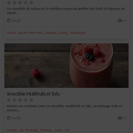
Un smoothie de saison est le meilleur moyen de profiter des fruits et légumes de
saison...
Facile
4
,
,
,
,
citron
jus de citron vert
banane
fraise
framboise
Smoothie Multifruits et Tofu
Ravivez vos matinées avec ce smoothie multifruits et tofu, un mélange riche en
saveurs...
Facile
3
,
,
,
,
orange
jus d'orange
banane
sucre
sel