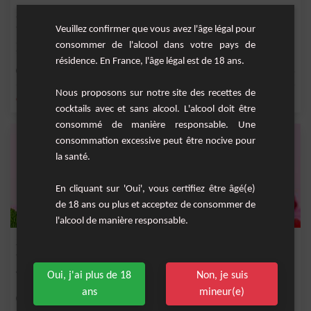
Smoothie banane framboises
Veuillez confirmer que vous avez l'âge légal pour
Un smoothie délicieusement rose avec des framboises et de la banane et une
consommer de l'alcool dans votre pays de
touche de va...
résidence. En France, l'âge légal est de 18 ans.
Facile
4
Nous proposons sur notre site des recettes de
,
,
,
,
citron
banane
lait
sirop de vanille
framboise
cocktails avec et sans alcool. L'alcool doit être
consommé de manière responsable. Une
consommation excessive peut être nocive pour
la santé.
En cliquant sur 'Oui', vous certifiez être âgé(e)
de 18 ans ou plus et acceptez de consommer de
l'alcool de manière responsable.
Smoothie Rose
Smoothie frais parfait pour l'été à la belle couleur rosée.
Oui, j'ai plus de 18
Non, je suis
ans
mineur(e)
Facile
1