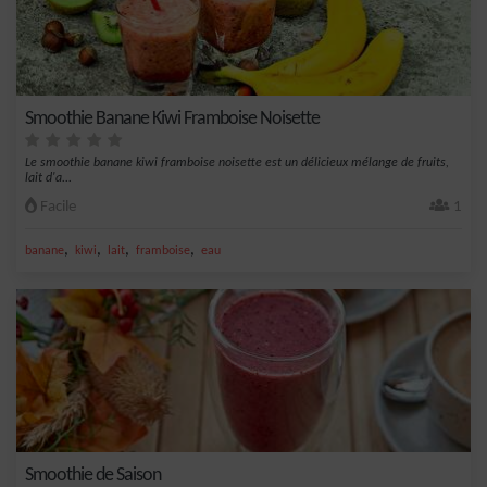
Smoothie Banane Kiwi Framboise Noisette
Le smoothie banane kiwi framboise noisette est un délicieux mélange de fruits,
lait d'a...
Facile
1
,
,
,
,
banane
kiwi
lait
framboise
eau
Smoothie de Saison