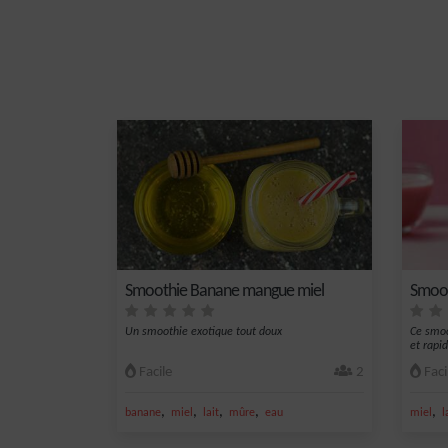
Smoothie Banane mangue miel
Smoot
Un smoothie exotique tout doux
Ce smoo
et rapi
Facile
2
Faci
,
,
,
,
,
banane
miel
lait
mûre
eau
miel
l