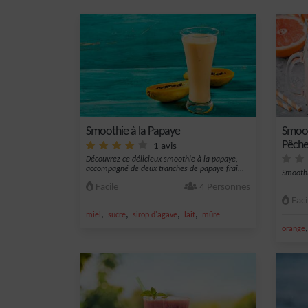
Smoothie à la Papaye
Smoo
Pêch
1 avis
Découvrez ce délicieux smoothie à la papaye,
accompagné de deux tranches de papaye fraî...
Smoothi
Facile
4 Personnes
Faci
,
,
,
,
miel
sucre
sirop d'agave
lait
mûre
orange