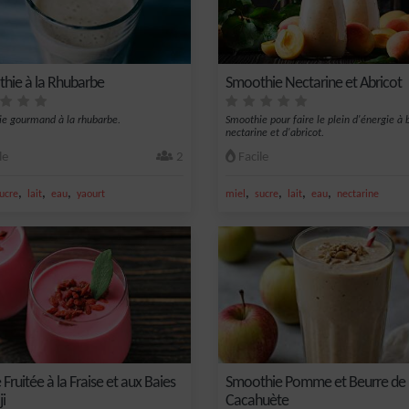
hie à la Rhubarbe
Smoothie Nectarine et Abricot
e gourmand à la rhubarbe.
Smoothie pour faire le plein d'énergie à 
nectarine et d'abricot.
le
2
Facile
,
,
,
,
,
,
,
ucre
lait
eau
yaourt
miel
sucre
lait
eau
nectarine
 Fruitée à la Fraise et aux Baies
Smoothie Pomme et Beurre de
i
Cacahuète