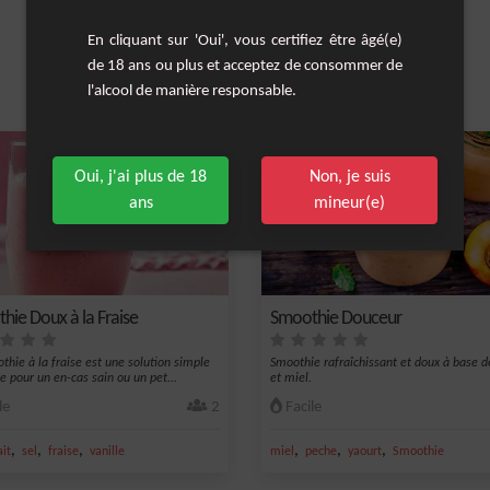
En cliquant sur 'Oui', vous certifiez être âgé(e)
de 18 ans ou plus et acceptez de consommer de
l'alcool de manière responsable.
Les cocktails similaires
Oui, j'ai plus de 18
Non, je suis
ans
mineur(e)
hie Doux à la Fraise
Smoothie Douceur
thie à la fraise est une solution simple
Smoothie rafraîchissant et doux à base 
de pour un en-cas sain ou un pet...
et miel.
le
2
Facile
,
,
,
,
,
,
ait
sel
fraise
vanille
miel
peche
yaourt
Smoothie