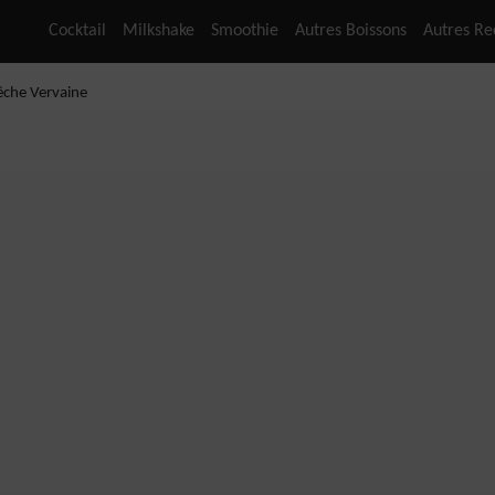
Cocktail
Milkshake
Smoothie
Autres Boissons
Autres Re
che Vervaine