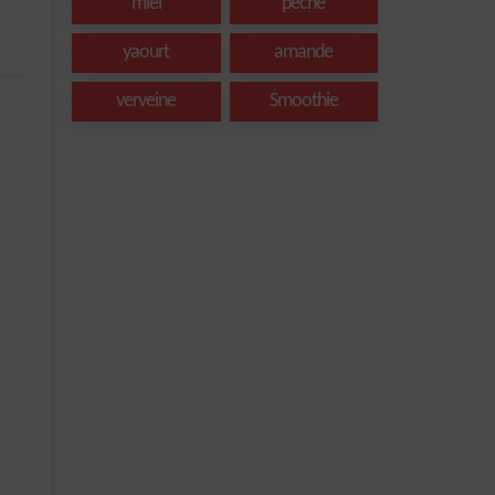
miel
peche
yaourt
amande
verveine
Smoothie