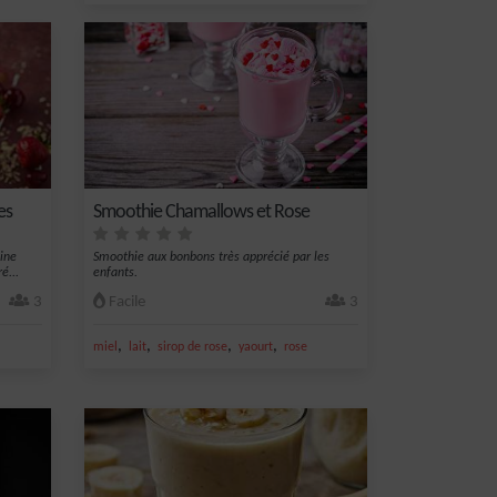
es
Smoothie Chamallows et Rose
ine
Smoothie aux bonbons très apprécié par les
é...
enfants.
3
Facile
3
,
,
,
,
miel
lait
sirop de rose
yaourt
rose