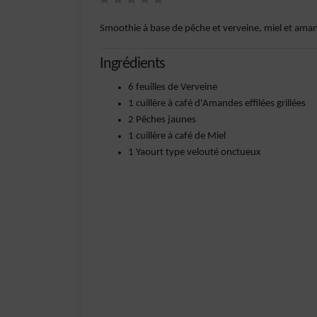
Smoothie à base de pêche et verveine, miel et ama
Ingrédients
6 feuilles de Verveine
1 cuillère à café d'Amandes effilées grillées
2 Pêches jaunes
1 cuillère à café de Miel
1 Yaourt type velouté onctueux