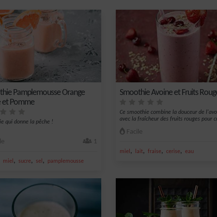
thie Pamplemousse Orange
Smoothie Avoine et Fruits Roug
e et Pomme
Ce smoothie combine la douceur de l'avo
avec la fraîcheur des fruits rouges pour cr
e qui donne la pêche !
Facile
le
1
,
,
,
,
miel
lait
fraise
cerise
eau
,
,
,
,
miel
sucre
sel
pamplemousse