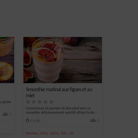
Smoothie matinal aux figues et au
miel
de pêche
Commencez la journée du bon pied avec ce
smoothie délicieusement nutritif alliant la do...
1
Facile
2
,
,
,
,
banane
miel
sucre
lait
sel