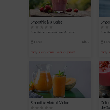
Smoothie à la Cerise
Smoot
Smoothie savoureux à base de cerise.
Smoothi
Facile
2
Faci
,
,
,
,
,
miel
sucre
cerise
vanille
yaourt
miel
s
Smoothie Abricot Melon
Délice
de Goj