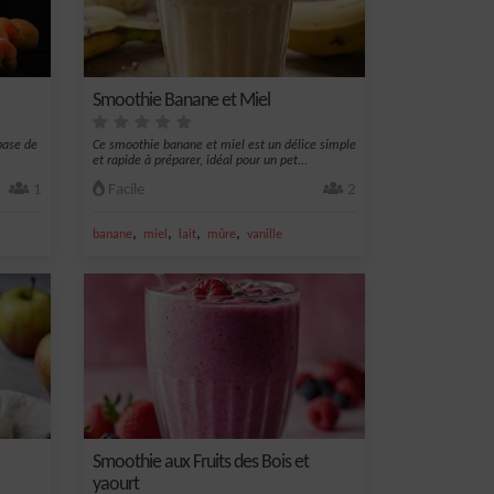
Smoothie Banane et Miel
base de
Ce smoothie banane et miel est un délice simple
et rapide à préparer, idéal pour un pet...
1
Facile
2
,
,
,
,
banane
miel
lait
mûre
vanille
Smoothie aux Fruits des Bois et
yaourt