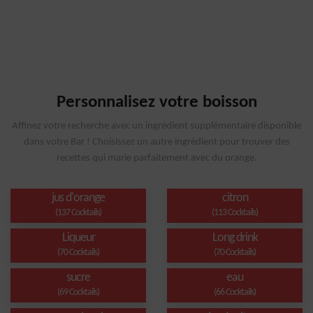
Personnalisez votre boisson
Affinez votre recherche avec un ingrédient supplémentaire disponible
dans votre Bar ! Choisissez un autre ingrédient pour trouver des
recettes qui marie parfaitement avec du orange.
jus d'orange
citron
(137 Cocktails)
(113 Cocktails)
Liqueur
Long drink
(70 Cocktails)
(70 Cocktails)
sucre
eau
(69 Cocktails)
(66 Cocktails)