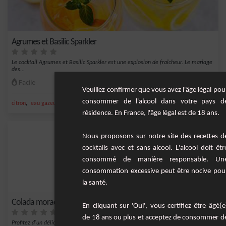
Agrumes et Basilic Sparkler
Le cocktail Agrumes et Basilic Sparkler est une explosion de fraîcheur. Le mariage
des...
Facile
2
Veuillez confirmer que vous avez l'âge légal pou
consommer de l'alcool dans votre pays d
,
,
,
,
citron
eau gazeuse
basilic
eau
agrumes
résidence. En France, l'âge légal est de 18 ans.
Nous proposons sur notre site des recettes d
cocktails avec et sans alcool. L'alcool doit êtr
consommé de manière responsable. Un
consommation excessive peut être nocive pou
la santé.
Colada morada
En cliquant sur 'Oui', vous certifiez être âgé(e
de 18 ans ou plus et acceptez de consommer d
Profitez d'un délice sud-américain traditionnel avec cette version originale de la