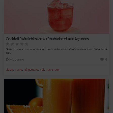
Cocktail Rafraîchissant au Rhubarbe et aux Agrumes
Découvrez une saveur unique à travers notre cocktail rafraîchissant au rhubarbe et
aux...
Moyenne
4
,
,
,
,
citron
sucre
gingembre
sel
sucre roux