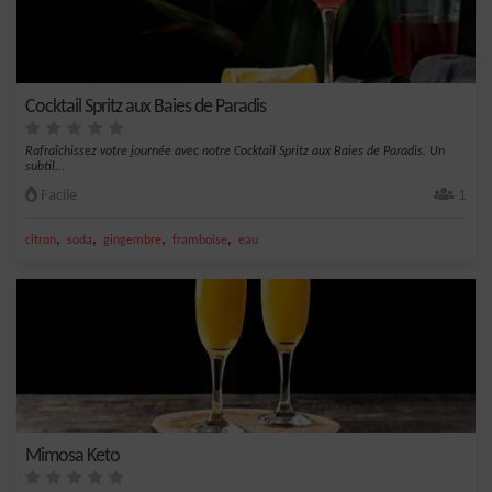
Cocktail Spritz aux Baies de Paradis
Rafraîchissez votre journée avec notre Cocktail Spritz aux Baies de Paradis. Un
subtil...
Facile
1
,
,
,
,
citron
soda
gingembre
framboise
eau
Mimosa Keto