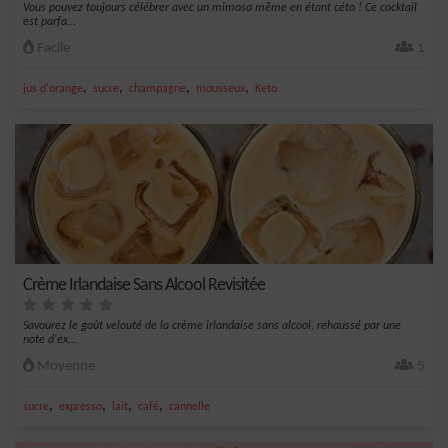
Vous pouvez toujours célébrer avec un mimosa même en étant céto ! Ce cocktail
est parfa...
Facile
1
,
,
,
,
jus d'orange
sucre
champagne
mousseux
Keto
Crème Irlandaise Sans Alcool Revisitée
Savourez le goût velouté de la crème irlandaise sans alcool, rehaussé par une
note d'ex...
Moyenne
5
,
,
,
,
sucre
expresso
lait
café
cannelle