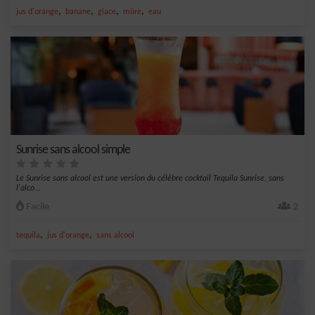
,
,
,
,
jus d'orange
banane
glace
mûre
eau
Sunrise sans alcool simple
Le Sunrise sans alcool est une version du célèbre cocktail Tequila Sunrise, sans
l'alco...
Facile
2
,
,
tequila
jus d'orange
sans alcool