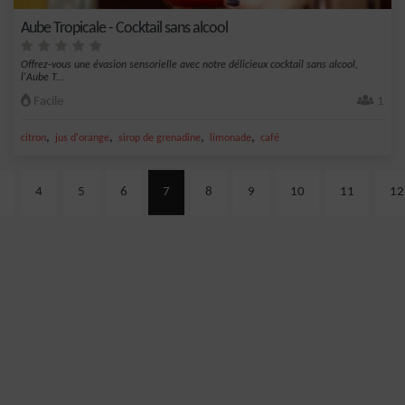
Aube Tropicale - Cocktail sans alcool
Offrez-vous une évasion sensorielle avec notre délicieux cocktail sans alcool,
l'Aube T...
Facile
1
,
,
,
,
citron
jus d'orange
sirop de grenadine
limonade
café
4
5
6
7
8
9
10
11
12