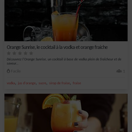
Orange Sunrise, le cocktail à la vodka et orange fraiche
Découvrez l'Orange Sunrise, un cocktail à base de vodka plein de fraîcheur et de
saveur...
Facile
1
,
,
,
,
vodka
jus d'orange
sucre
sirop de fraise
fraise