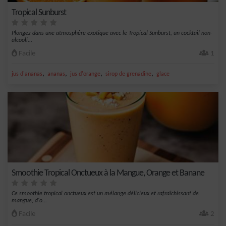
Tropical Sunburst
Plongez dans une atmosphère exotique avec le Tropical Sunburst, un cocktail non-
alcooli...
Facile
1
,
,
,
,
jus d'ananas
ananas
jus d'orange
sirop de grenadine
glace
Smoothie Tropical Onctueux à la Mangue, Orange et Banane
Ce smoothie tropical onctueux est un mélange délicieux et rafraîchissant de
mangue, d'o...
Facile
2