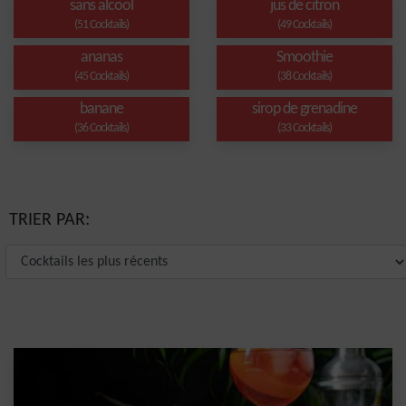
sans alcool
jus de citron
(51 Cocktails)
(49 Cocktails)
ananas
Smoothie
(45 Cocktails)
(38 Cocktails)
banane
sirop de grenadine
(36 Cocktails)
(33 Cocktails)
TRIER PAR: