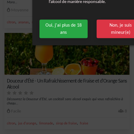
l'alcool de manière responsable.
Mora...
Moyenne
10
,
,
,
,
citron
ananas
sucre
sel
cola
Oui, j'ai plus de 18
Non, je suis
ans
mineur(e)
Douceur d'Été - Un Rafraîchissement de Fraise et d'Orange Sans
Alcool
Découvrez la Douceur d'Été, un cocktail sans alcool exquis qui vous rafraîchira à
chaqu...
Facile
8
,
,
,
,
citron
jus d'orange
limonade
sirop de fraise
fraise