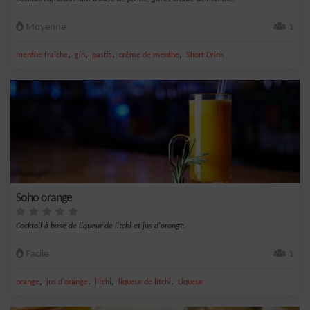
Moyenne
1
,
,
,
,
menthe fraîche
gin
pastis
crème de menthe
Short Drink
Soho orange
Cocktail à base de liqueur de litchi et jus d'orange.
Facile
1
,
,
,
,
orange
jus d'orange
litchi
liqueur de litchi
Liqueur