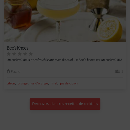
Bee’s Knees
Un cocktail doux et rafraichissant avec du miel. Le bee's knees est un cocktail IBA
Facile
1
,
,
,
,
citron
orange
jus d'orange
miel
jus de citron
Découvrez d'autres recettes de cocktails