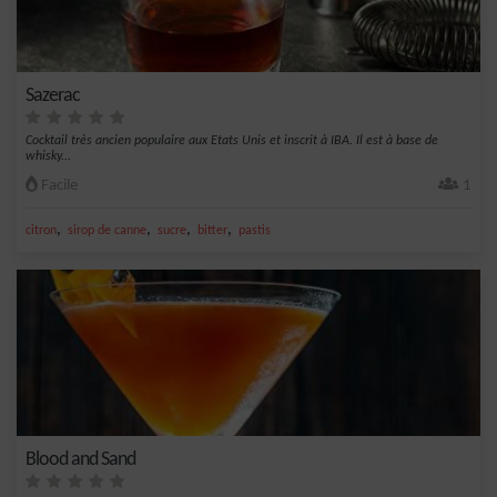
Sazerac
Cocktail très ancien populaire aux Etats Unis et inscrit à IBA. Il est à base de
whisky...
Facile
1
,
,
,
,
citron
sirop de canne
sucre
bitter
pastis
Blood and Sand