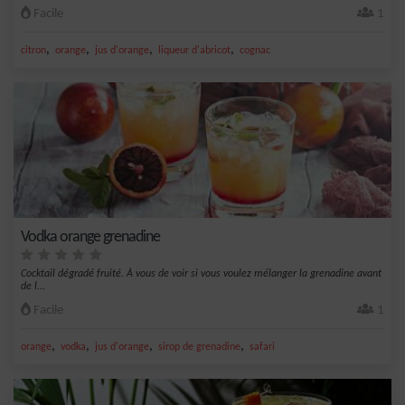
Facile
1
,
,
,
,
citron
orange
jus d'orange
liqueur d'abricot
cognac
Vodka orange grenadine
Cocktail dégradé fruité. À vous de voir si vous voulez mélanger la grenadine avant
de l...
Facile
1
,
,
,
,
orange
vodka
jus d'orange
sirop de grenadine
safari