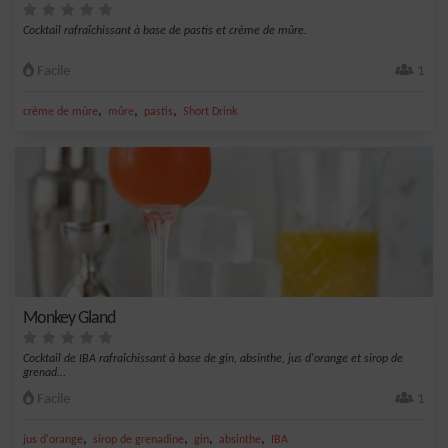
Cocktail rafraîchissant à base de pastis et crème de mûre.
Facile
1
,
,
,
crème de mûre
mûre
pastis
Short Drink
Monkey Gland
Cocktail de IBA rafraîchissant à base de gin, absinthe, jus d'orange et sirop de
grenad...
Facile
1
,
,
,
,
jus d'orange
sirop de grenadine
gin
absinthe
IBA