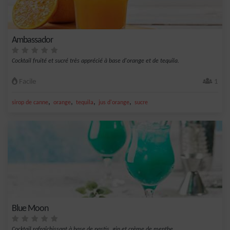
Ambassador
Cocktail fruité et sucré très apprécié à base d'orange et de tequila.
Facile
1
,
,
,
,
sirop de canne
orange
tequila
jus d'orange
sucre
Blue Moon
Cocktail rafraîchissant à base de pastis, gin et crème de menthe.