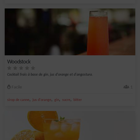
Woodstock
Cocktail frais à base de gin, jus d'orange et d'angostura.
Facile
1
,
,
,
,
sirop de canne
jus d'orange
gin
sucre
bitter