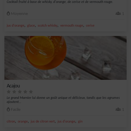
Cocktail fruité à base de whisky, d'orange, de cerise et de vermouth rouge.
Moyenne
1
,
,
,
,
jus d'orange
glace
scotch whisky
vermouth rouge
cerise
Acajou
Le grand Marnier lui donne un goût unique et délicieux, tandis que les agrumes
ajoutent...
Facile
1
,
,
,
,
citron
orange
jus de citron vert
jus d'orange
gin