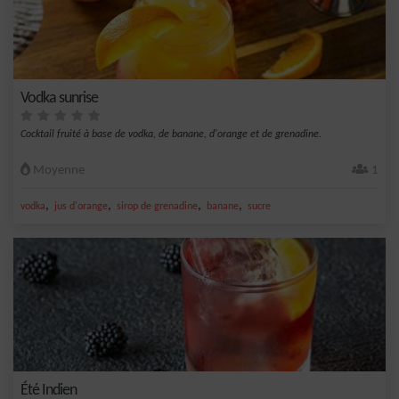
Vodka sunrise
Cocktail fruité à base de vodka, de banane, d'orange et de grenadine.
Moyenne
1
,
,
,
,
vodka
jus d'orange
sirop de grenadine
banane
sucre
Été Indien