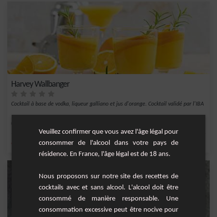
Harvey Wallbanger
Cocktail à base de vodka, liqueur galliano et jus d'orange. Cocktail validé par l'IBA
Facile
1
Veuillez confirmer que vous avez l'âge légal pour
consommer de l'alcool dans votre pays de
,
,
,
,
orange
vodka
jus d'orange
liqueur galliano
Liqueur
résidence. En France, l'âge légal est de 18 ans.
Nous proposons sur notre site des recettes de
cocktails avec et sans alcool. L'alcool doit être
consommé de manière responsable. Une
consommation excessive peut être nocive pour