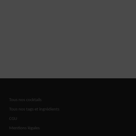
Tous nos cocktails
Tous nos tags et ingrédients
CGU
Mentions légales