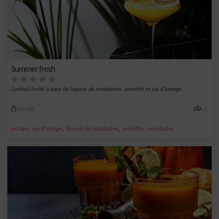
Summer fresh
Cocktail fruité à base de liqueur de mandarine, anisette et jus d'orange.
Facile
1
,
,
,
,
orange
jus d'orange
liqueur de mandarine
anisette
mandarine