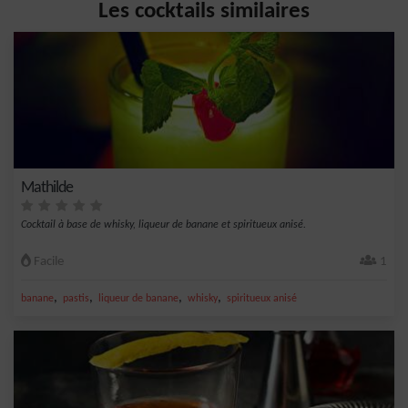
Les cocktails similaires
Mathilde
Cocktail à base de whisky, liqueur de banane et spiritueux anisé.
Facile
1
,
,
,
,
banane
pastis
liqueur de banane
whisky
spiritueux anisé