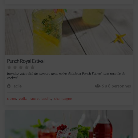
Punch Royal Estival
Inondez votre été de saveurs avec notre délicieux Punch Estival, une recette de
cocktai...
Facile
6 à 8 personnes
,
,
,
,
citron
vodka
sucre
basilic
champagne