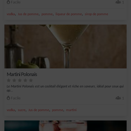
Facile
1
,
,
,
,
vodka
Jus de pomme
pomme
liqueur de pomme
sirop de pomme
Martini Polonais
Le Martini Polonais est un cocktail élégant et riche en saveurs, idéal pour ceux qui
ap...
Facile
1
,
,
,
,
vodka
sucre
Jus de pomme
pomme
martini