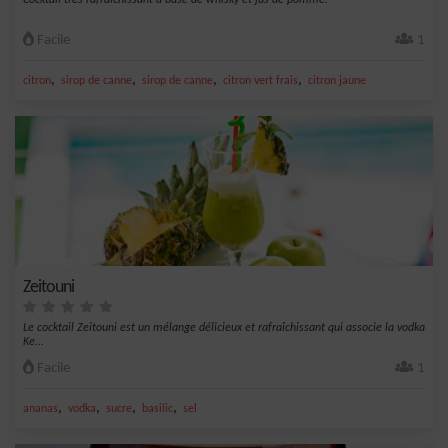
Cocktail très rafraîchissant à base de whisky et jus de pomme.
Facile
1
,
,
,
,
citron
sirop de canne
sirop de canne
citron vert frais
citron jaune
Zeitouni
Le cocktail Zeitouni est un mélange délicieux et rafraîchissant qui associe la vodka
Ke...
Facile
1
,
,
,
,
ananas
vodka
sucre
basilic
sel