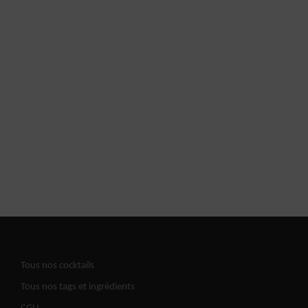
Tous nos cocktails
Tous nos tags et ingrédients