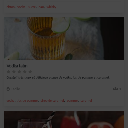
,
,
,
,
citron
vodka
sucre
eau
whisky
Vodka tatin
Cocktail très doux et délicieux à base de vodka, jus de pomme et caramel.
Facile
1
,
,
,
,
vodka
Jus de pomme
sirop de caramel
pomme
caramel