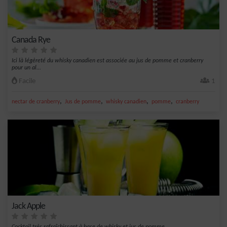
Canada Rye
Ici là légèreté du whisky canadien est associée au jus de pomme et cranberry
pour un al...
Facile
1
,
,
,
,
nectar de cranberry
Jus de pomme
whisky canadien
pomme
cranberry
Jack Apple