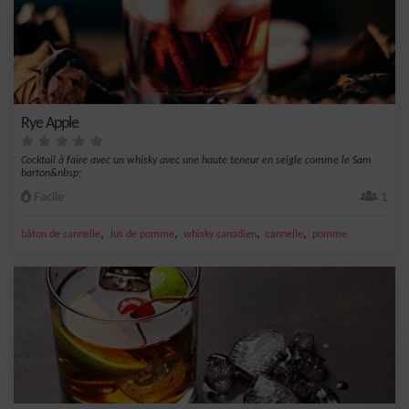
Rye Apple
Cocktail à faire avec un whisky avec une haute teneur en seigle comme le Sam
barton&nbsp;
Facile
1
,
,
,
,
bâton de cannelle
Jus de pomme
whisky canadien
cannelle
pomme