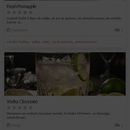
Fresh Pomapple
Cocktail fruité à base de vodka, de jus de pomme, de pamplemousse, de menthe
fraîche et...
Moyenne
1
,
,
,
,
menthe fraîche
vodka
miel
Jus de pomme
pamplemousse
Vodka Citronnée
Découvrez un cocktail classique revisité, la Vodka Citronnée, un breuvage
rafraîchissan...
Facile
1