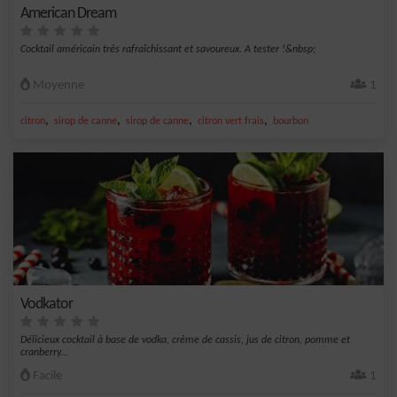
American Dream
Cocktail américain très rafraîchissant et savoureux. A tester !&nbsp;
Moyenne
1
,
,
,
,
citron
sirop de canne
sirop de canne
citron vert frais
bourbon
Vodkator
Délicieux cocktail à base de vodka, crème de cassis, jus de citron, pomme et
cranberry...
Facile
1