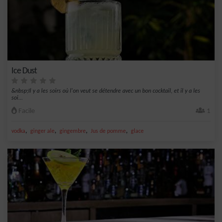
Ice Dust
&nbsp;Il y a les soirs où l'on veut se détendre avec un bon cocktail, et il y a les
soi...
Facile
1
,
,
,
,
vodka
ginger ale
gingembre
Jus de pomme
glace