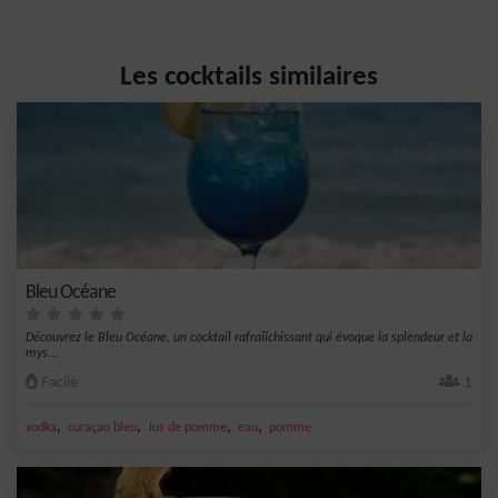
Les cocktails similaires
Bleu Océane
Découvrez le Bleu Océane, un cocktail rafraîîchissant qui évoque la splendeur et la
mys...
Facile
1
,
,
,
,
vodka
curaçao bleu
Jus de pomme
eau
pomme