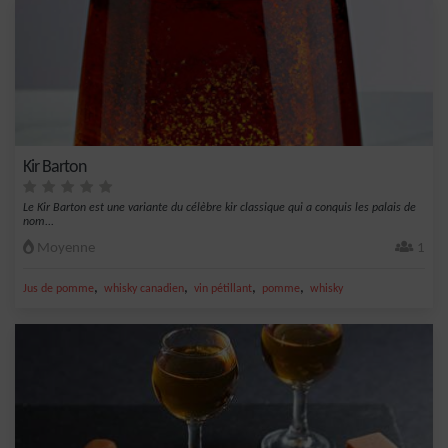
Kir Barton
Le Kir Barton est une variante du célèbre kir classique qui a conquis les palais de
nom...
Moyenne
1
,
,
,
,
Jus de pomme
whisky canadien
vin pétillant
pomme
whisky