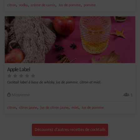
,
,
,
,
citron
vodka
crème de cassis
Jus de pomme
pomme
Apple Label
Cocktail label à base de whisky, jus de pomme, citron et miel.
Moyenne
1
,
,
,
,
citron
citron jaune
jus de citron jaune
miel
Jus de pomme
Découvrez d'autres recettes de cocktails