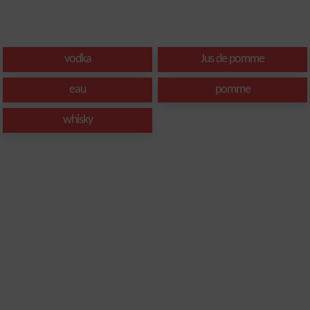
vodka
Jus de pomme
eau
pomme
whisky