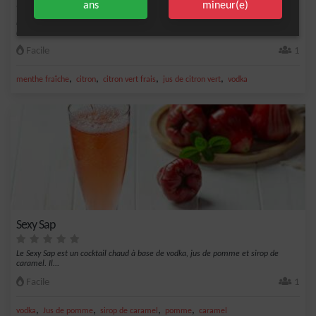
ans
mineur(e)
Découvrez une explosion de saveurs uniques avec le cocktail Herbe de Bison. Un
mélange...
Facile
1
,
,
,
,
menthe fraîche
citron
citron vert frais
jus de citron vert
vodka
Sexy Sap
Le Sexy Sap est un cocktail chaud à base de vodka, jus de pomme et sirop de
caramel. Il...
Facile
1
,
,
,
,
vodka
Jus de pomme
sirop de caramel
pomme
caramel