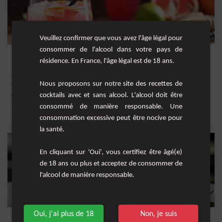
Veuillez confirmer que vous avez l'âge légal pour
consommer de l'alcool dans votre pays de
Entrevue
résidence. En France, l'âge légal est de 18 ans.
&nbsp;La vodka est une base forte qui peut être adoucie avec le sirop de
grenadine et l...
Nous proposons sur notre site des recettes de
cocktails avec et sans alcool. L'alcool doit être
Facile
1
consommé de manière responsable. Une
,
,
,
,
vodka
sirop de grenadine
Jus de pomme
jus de pamplemousse
pamplemousse
consommation excessive peut être nocive pour
la santé.
En cliquant sur 'Oui', vous certifiez être âgé(e)
de 18 ans ou plus et acceptez de consommer de
l'alcool de manière responsable.
Oui, j'ai plus de 18
Non, je suis
Cocktail Herbe de Bison