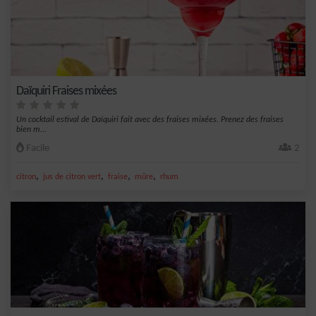
Daïquiri Fraises mixées
Un cocktail estival de Daïquiri fait avec des fraises mixées. Prenez des fraises
bien m...
Facile
2
,
,
,
,
citron
jus de citron vert
fraise
mûre
rhum