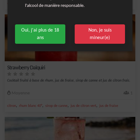
,
,
,
,
citron
sirop de canne
citron jaune
jus de citron jaune
rhum blanc 50°
l'alcool de manière responsable.
Oui, j'ai plus de 18
Non, je suis
ans
mineur(e)
Strawberry Daïquiri
Cocktail fruité à base de rhum, jus de fraise, sirop de canne et jus de citron frais.
Moyenne
1
,
,
,
,
citron
rhum blanc 40°
sirop de canne
jus de citron vert
jus de fraise