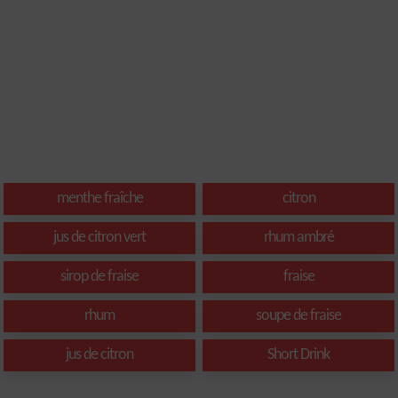
menthe fraîche
citron
jus de citron vert
rhum ambré
sirop de fraise
fraise
rhum
soupe de fraise
jus de citron
Short Drink