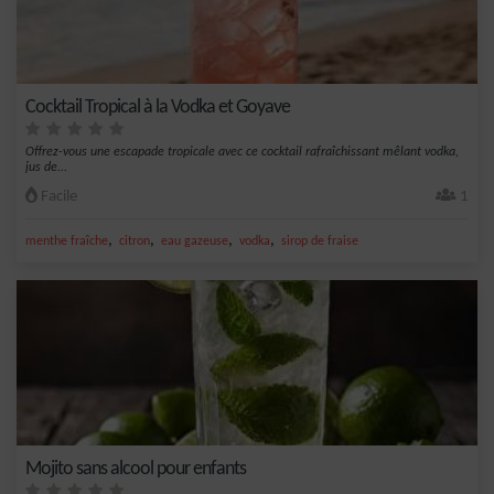
Cocktail Tropical à la Vodka et Goyave
Offrez-vous une escapade tropicale avec ce cocktail rafraîchissant mêlant vodka,
jus de...
Facile
1
,
,
,
,
menthe fraîche
citron
eau gazeuse
vodka
sirop de fraise
Mojito sans alcool pour enfants