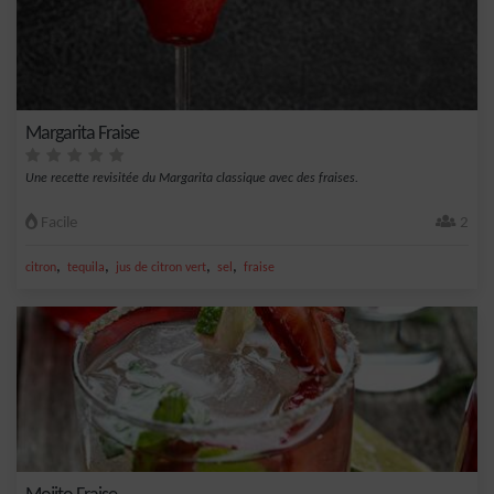
Margarita Fraise
Une recette revisitée du Margarita classique avec des fraises.
Facile
2
,
,
,
,
citron
tequila
jus de citron vert
sel
fraise