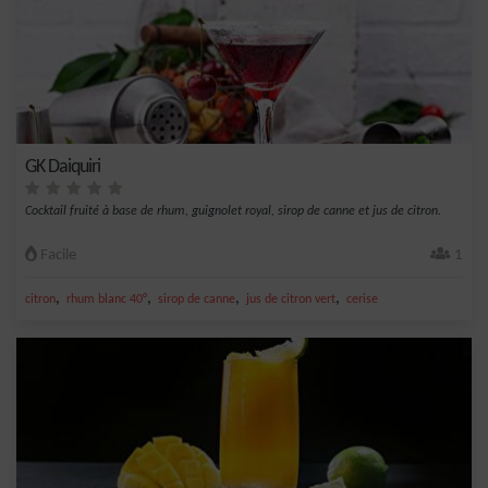
GK Daiquiri
Cocktail fruité à base de rhum, guignolet royal, sirop de canne et jus de citron.
Facile
1
,
,
,
,
citron
rhum blanc 40°
sirop de canne
jus de citron vert
cerise