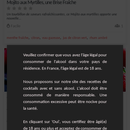
Mojito aux Myrtilles, une Brise Fraîche
Un tourbillon de saveurs rafraîchissantes, ce Mojito aux myrtilles apporte une
nouvelle...
Facile
1
,
,
,
,
menthe fraîche
citron
eau gazeuse
jus de citron vert
rhum ambré
Veuillez confirmer que vous avez l'âge légal pour
consommer de l'alcool dans votre pays de
résidence. En France, l'âge légal est de 18 ans.
Nous proposons sur notre site des recettes de
cocktails avec et sans alcool. L'alcool doit être
consommé de manière responsable. Une
Caïpirinha fraise
consommation excessive peut être nocive pour
la santé.
Cocktail fruité et élégant à base de rhum, fraise, citron jaune et sirop de canne.
Moyenne
1
En cliquant sur 'Oui', vous certifiez être âgé(e)
de 18 ans ou plus et acceptez de consommer de