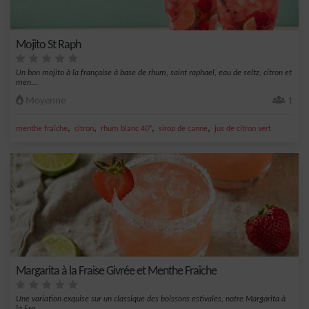
Mojito St Raph
Un bon mojito à la française à base de rhum, saint raphael, eau de seltz, citron et
men...
Moyenne
1
,
,
,
,
menthe fraîche
citron
rhum blanc 40°
sirop de canne
jus de citron vert
Margarita à la Fraise Givrée et Menthe Fraîche
Une variation exquise sur un classique des boissons estivales, notre Margarita à