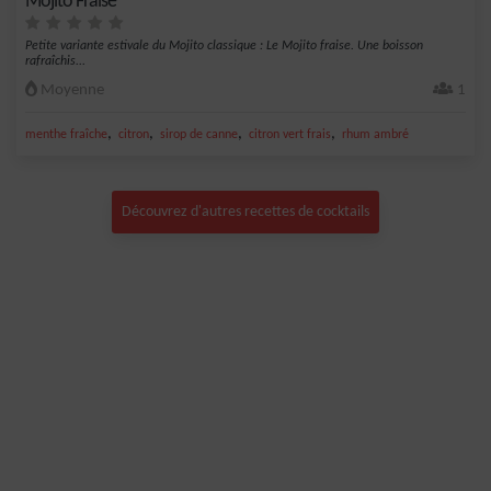
Mojito Fraise
Petite variante estivale du Mojito classique : Le Mojito fraise. Une boisson
rafraîchis...
Moyenne
1
,
,
,
,
menthe fraîche
citron
sirop de canne
citron vert frais
rhum ambré
Découvrez d'autres recettes de cocktails