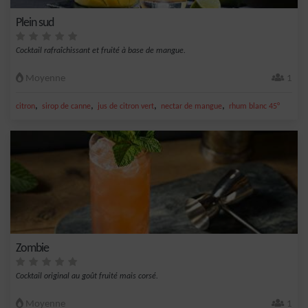
Plein sud
Cocktail rafraîchissant et fruité à base de mangue.
Moyenne
1
,
,
,
,
citron
sirop de canne
jus de citron vert
nectar de mangue
rhum blanc 45°
Zombie
Cocktail original au goût fruité mais corsé.
Moyenne
1