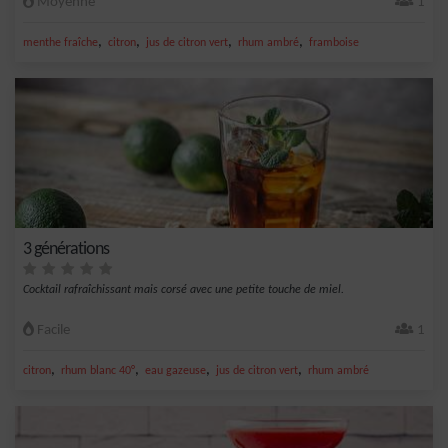
Moyenne
1
,
,
,
,
menthe fraîche
citron
jus de citron vert
rhum ambré
framboise
3 générations
Cocktail rafraîchissant mais corsé avec une petite touche de miel.
Facile
1
,
,
,
,
citron
rhum blanc 40°
eau gazeuse
jus de citron vert
rhum ambré