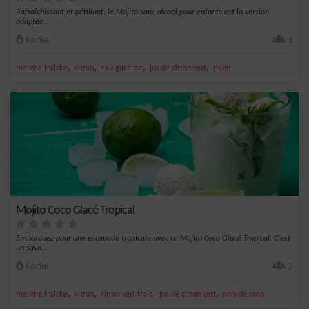
Rafraîchissant et pétillant, le Mojito sans alcool pour enfants est la version
adaptée...
Facile
1
,
,
,
,
menthe fraîche
citron
eau gazeuse
jus de citron vert
rhum
Mojito Coco Glacé Tropical
Embarquez pour une escapade tropicale avec ce Mojito Coco Glacé Tropical. C'est
un savo...
Facile
2
,
,
,
,
menthe fraîche
citron
citron vert frais
jus de citron vert
noix de coco