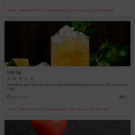
,
,
,
,
citron
rhum blanc 40°
sirop de canne
jus d'ananas
jus de citron vert
Maï Taï
Cocktail au goût amer et très puissant emblématique de la culture Tiki et inscrit à
l' IBA
Moyenne
1
,
,
,
,
citron
rhum blanc 40°
sirop de canne
triple sec
jus de citron vert