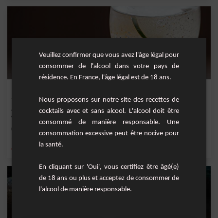
Veuillez confirmer que vous avez l'âge légal pour
consommer de l'alcool dans votre pays de
résidence. En France, l'âge légal est de 18 ans.
Prosecco Litchi Sorbet
Nous proposons sur notre site des recettes de
Découvrez ce cocktail frais de Prosecco Litchi Sorbet. Sa saveur fruitée est le bon
cocktails avec et sans alcool. L'alcool doit être
cho...
consommé de manière responsable. Une
Facile
1
consommation excessive peut être nocive pour
la santé.
,
,
,
,
citron
sirop de canne
citron vert frais
jus de citron vert
sucre
En cliquant sur 'Oui', vous certifiez être âgé(e)
de 18 ans ou plus et acceptez de consommer de
l'alcool de manière responsable.