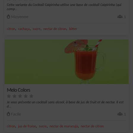
Cette variante du Cocktail Caïpirinha utilise une base de cocktail Caïpirinha (qui
comp...
Moyenne
1
,
,
,
,
citron
cachaça
sucre
nectar de citron
bitter
Melo Colors
Je vous présente un cocktail sans alcool, à base de jus de fruit et de nectar. Il est
d...
Facile
1
,
,
,
,
citron
jus de fraise
sucre
nectar de maracujà
nectar de citron