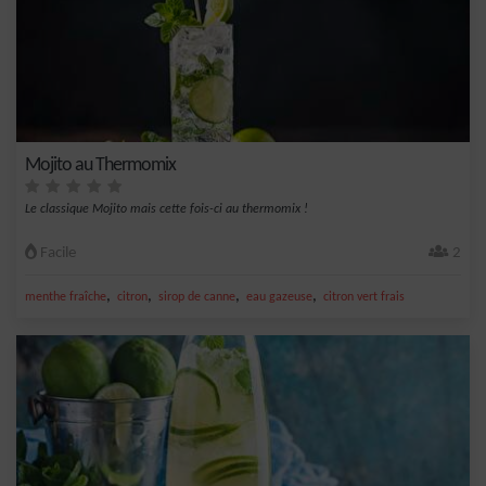
Mojito au Thermomix
Le classique Mojito mais cette fois-ci au thermomix !
Facile
2
,
,
,
,
menthe fraîche
citron
sirop de canne
eau gazeuse
citron vert frais