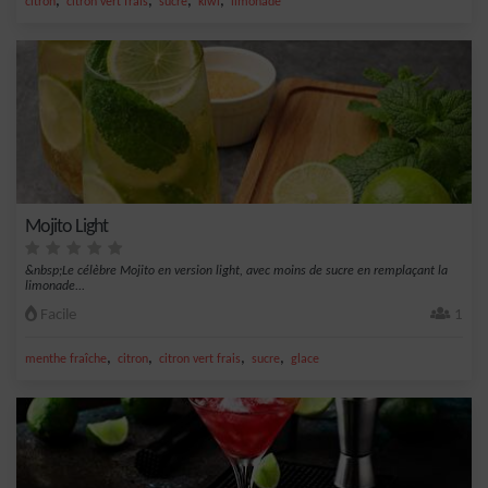
,
,
,
,
citron
citron vert frais
sucre
kiwi
limonade
Mojito Light
&nbsp;Le célèbre Mojito en version light, avec moins de sucre en remplaçant la
limonade...
Facile
1
,
,
,
,
menthe fraîche
citron
citron vert frais
sucre
glace