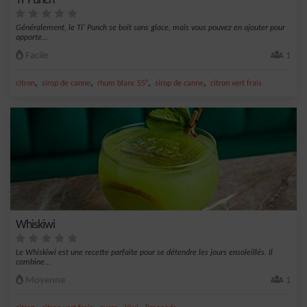
Ti’ Punch
Généralement, le Ti' Punch se boit sans glace, mais vous pouvez en ajouter pour
apporte...
Facile
1
,
,
,
,
citron
sirop de canne
rhum blanc 55°
sirop de canne
citron vert frais
Whiskiwi
Le Whiskiwi est une recette parfaite pour se détendre les jours ensoleillés. Il
combine...
Moyenne
1