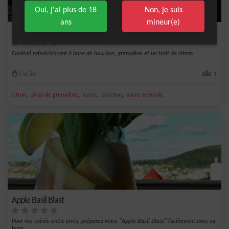
Oui, j'ai plus de 18
Non, je suis
ans
mineur(e)
New Yorker
Cocktail rafraîchissant à base de bourbon, grenadine et un trait de citron
Facile
1
,
,
,
,
citron
sirop de grenadine
sucre
bourbon
sucre semoule
Apple Basil Blast
Pour vos soirée entre amis, préparez votre "Apple Basil Blast" facilement avec sa
base...