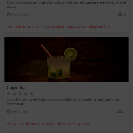
Cocktail à boire sans modération à base de fraise, eau gazeuse, menthe fraîche et
citro...
Moyenne
2
,
,
,
,
menthe fraîche
citron
sirop de canne
eau gazeuse
citron vert frais
Caïpirinha
Ce cocktail est un mélange de saveurs acidulées et sucrées. Se déguste à tout
moment de...
Moyenne
1
,
,
,
,
citron
sirop de canne
cachaça
citron vert frais
sucre