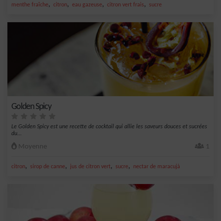
,
,
,
,
menthe fraîche
citron
eau gazeuse
citron vert frais
sucre
Golden Spicy
Le Golden Spicy est une recette de cocktail qui allie les saveurs douces et sucrées
du...
Moyenne
1
,
,
,
,
citron
sirop de canne
jus de citron vert
sucre
nectar de maracujà