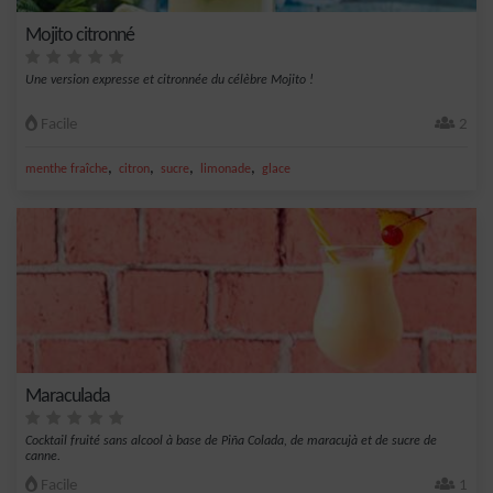
Mojito citronné
Une version expresse et citronnée du célèbre Mojito !
Facile
2
,
,
,
,
menthe fraîche
citron
sucre
limonade
glace
Maraculada
Cocktail fruité sans alcool à base de Piña Colada, de maracujà et de sucre de
canne.
Facile
1