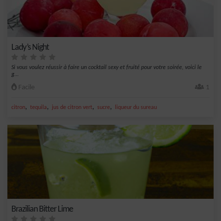
Lady’s Night
Si vous voulez réussir à faire un cocktail sexy et fruité pour votre soirée, voici le
g...
Facile
1
,
,
,
,
citron
tequila
jus de citron vert
sucre
liqueur du sureau
Brazilian Bitter Lime