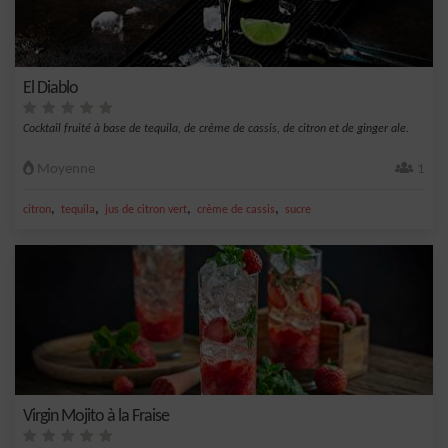
El Diablo
Cocktail fruité à base de tequila, de crème de cassis, de citron et de ginger ale.
Moyenne
1
,
,
,
,
citron
tequila
jus de citron vert
crème de cassis
sucre
Virgin Mojito à la Fraise