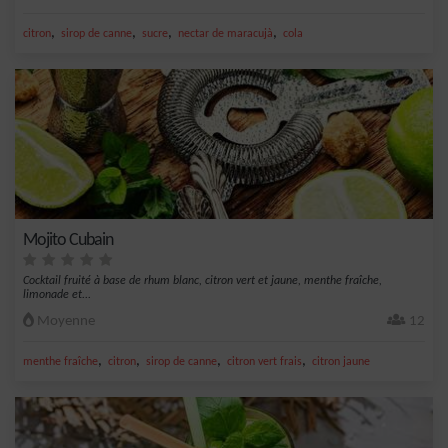
,
,
,
,
citron
sirop de canne
sucre
nectar de maracujà
cola
Mojito Cubain
Cocktail fruité à base de rhum blanc, citron vert et jaune, menthe fraîche,
limonade et...
Moyenne
12
,
,
,
,
menthe fraîche
citron
sirop de canne
citron vert frais
citron jaune