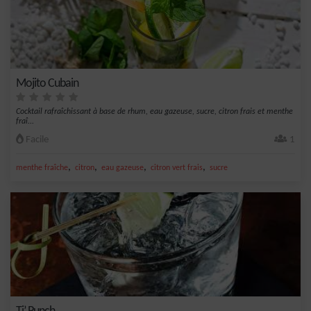
Mojito Cubain
Cocktail rafraîchissant à base de rhum, eau gazeuse, sucre, citron frais et menthe
fraî...
Facile
1
,
,
,
,
menthe fraîche
citron
eau gazeuse
citron vert frais
sucre