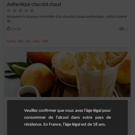
Authentique chocolat chaud
Découvrez la douceur irrésistible d'un chocolat chaud authentique, réalisé à partir
de...
Facile
2
,
,
,
,
sucre
lait
sel
cola
café
Milkshake à la Tarte aux Pommes Caramélisées : Un Doux
Rappel des Saveurs d'Antan
Veuillez confirmer que vous avez l'âge légal pour
consommer de l'alcool dans votre pays de
Retrouvez le charme d'une douce soirée d'automne avec notre milkshake unique
résidence. En France, l'âge légal est de 18 ans.
aux saveur...
Facile
4