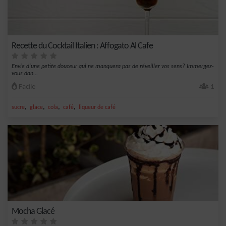
Recette du Cocktail Italien : Affogato Al Cafe
Envie d'une petite douceur qui ne manquera pas de réveiller vos sens? Immergez-
vous dan...
Facile
1
,
,
,
,
sucre
glace
cola
café
liqueur de café
Mocha Glacé