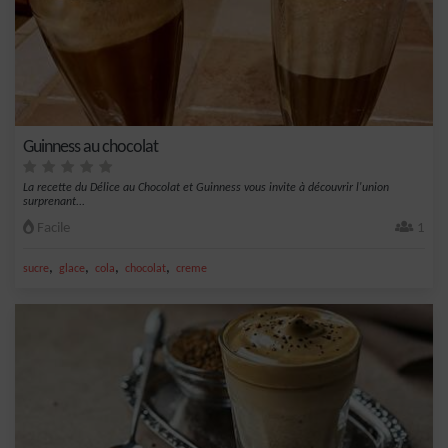
Guinness au chocolat
La recette du Délice au Chocolat et Guinness vous invite à découvrir l'union
surprenant...
Facile
1
,
,
,
,
sucre
glace
cola
chocolat
creme