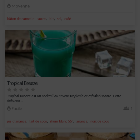
Moyenne
,
,
,
,
bâton de cannelle
sucre
lait
sel
café
Tropical Breeze
Tropical Breeze est un cocktail au saveur tropicale et rafraîchissante. Cette
délicieus...
Facile
1
,
,
,
,
jus d'ananas
lait de coco
rhum blanc 55°
ananas
noix de coco