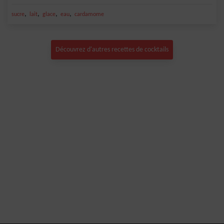
,
,
,
,
sucre
lait
glace
eau
cardamome
Découvrez d'autres recettes de cocktails