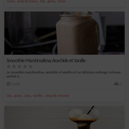
,
,
,
,
sucre
sirop de fraise
lait
glace
fraise
Smoothie Marshmallow, Arachide et Vanille
Le smoothie marshmallow, arachide et vanille est un délicieux mélange crémeux
parfait à...
Facile
5
,
,
,
,
lait
glace
cola
vanille
sirop de chocolat