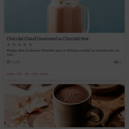
Chocolat Chaud Gourmand au Chocolat Noir
Plongez dans la douceur hivernale avec ce délicieux cocktail au chocolat noir. Les
note...
Facile
2
,
,
,
,
sucre
lait
sel
cola
cacao