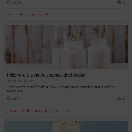
Facile
2
,
,
,
,
sucre
lait
sel
glace
cola
Milkshake à la vanille copeaux de chocolat
Cette recette de milkshake à la vanille copeaux de chocolat est une boisson
sucrée et r...
Facile
4
,
,
,
,
gousse de vanille
sucre
lait
glace
cola