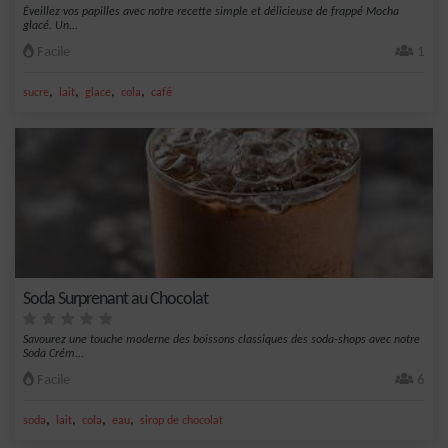
Éveillez vos papilles avec notre recette simple et délicieuse de frappé Mocha
glacé. Un...
Facile
1
,
,
,
,
sucre
lait
glace
cola
café
Soda Surprenant au Chocolat
Savourez une touche moderne des boissons classiques des soda-shops avec notre
Soda Crém...
Facile
6
,
,
,
,
soda
lait
cola
eau
sirop de chocolat