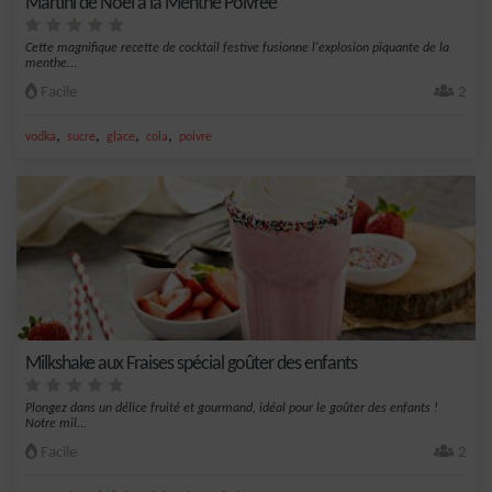
Martini de Noël à la Menthe Poivrée
Cette magnifique recette de cocktail festive fusionne l'explosion piquante de la
menthe...
Facile
2
,
,
,
,
vodka
sucre
glace
cola
poivre
Milkshake aux Fraises spécial goûter des enfants
Plongez dans un délice fruité et gourmand, idéal pour le goûter des enfants !
Notre mil...
Facile
2