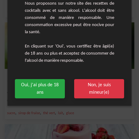
Nous proposons sur notre site des recettes de
cocktails avec et sans alcool. L'alcool doit être
,
,
,
,
sucre
lait
sel
café
cannelle
consommé de manière responsable. Une
consommation excessive peut être nocive pour
la santé.
En cliquant sur 'Oui', vous certifiez être âgé(e)
de 18 ans ou plus et acceptez de consommer de
l'alcool de manière responsable.
Milkshake Fraise avec Chantilly
Oui, j'ai plus de 18
Non, je suis
Un délicieux milkshake à la fraise, frais et fruité, surmonté d'une généreuse
ans
mineur(e)
couche de...
Facile
2
,
,
,
,
sucre
sirop de fraise
thé vert
lait
glace