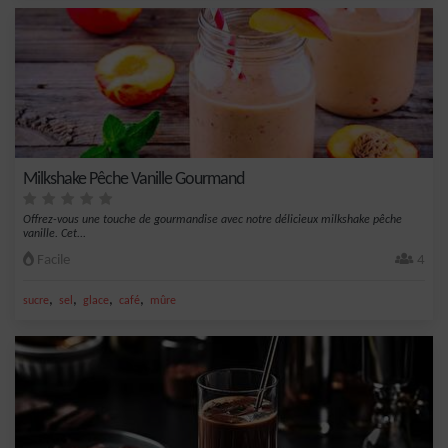
Milkshake Pêche Vanille Gourmand
Offrez-vous une touche de gourmandise avec notre délicieux milkshake pêche
vanille. Cet...
Facile
4
,
,
,
,
sucre
sel
glace
café
mûre