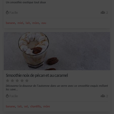
Un smoothie exotique tout doux
Facile
2
,
,
,
,
banane
miel
lait
mûre
eau
Smoothie noix de pécan et au caramel
Découvrez la douceur de l'automne dans un verre avec ce smoothie exquis mêlant
les save...
Facile
2
,
,
,
,
banane
lait
sel
chantilly
mûre