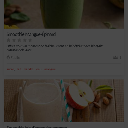
Smoothie Mangue-Épinard
Offrez-vous un moment de fraîcheur tout en bénéficiant des bienfaits
nutritionnels avec...
Facile
1
,
,
,
,
sucre
lait
vanille
eau
mangue