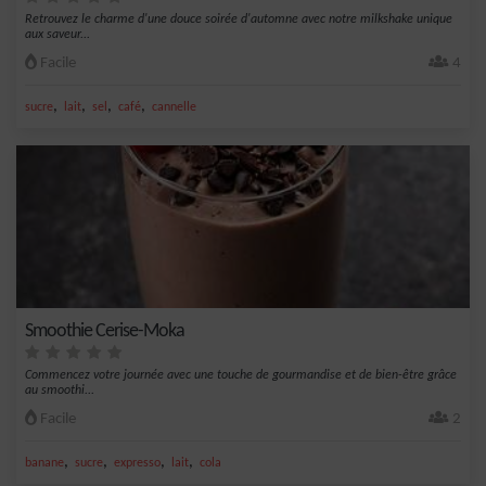
Retrouvez le charme d'une douce soirée d'automne avec notre milkshake unique
aux saveur...
Facile
4
,
,
,
,
sucre
lait
sel
café
cannelle
Smoothie Cerise-Moka
Commencez votre journée avec une touche de gourmandise et de bien-être grâce
au smoothi...
Facile
2
,
,
,
,
banane
sucre
expresso
lait
cola