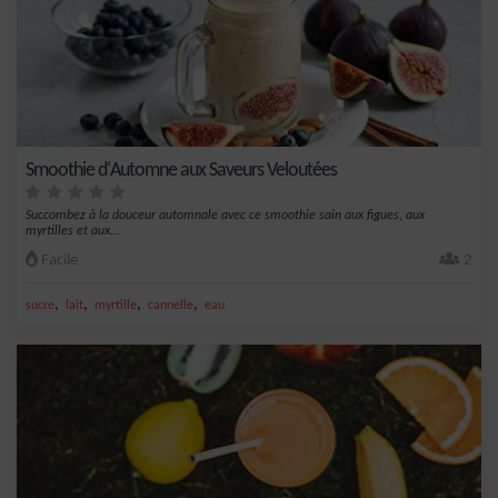
Smoothie d'Automne aux Saveurs Veloutées
Succombez à la douceur automnale avec ce smoothie sain aux figues, aux
myrtilles et aux...
Facile
2
,
,
,
,
sucre
lait
myrtille
cannelle
eau