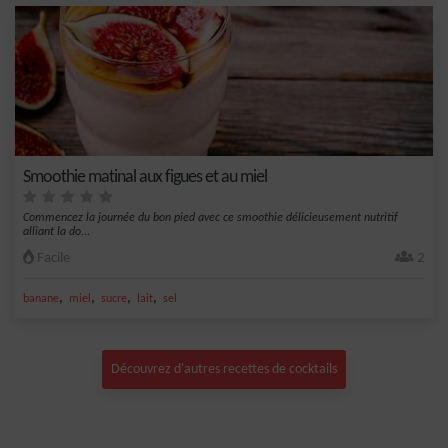
Smoothie matinal aux figues et au miel
Commencez la journée du bon pied avec ce smoothie délicieusement nutritif
alliant la do...
Facile
2
,
,
,
,
banane
miel
sucre
lait
sel
Découvrez d'autres recettes de cocktails