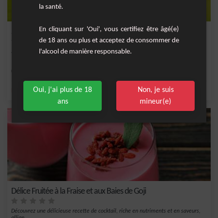
la santé.
En cliquant sur 'Oui', vous certifiez être âgé(e)
Smoothie Banane Figue et Cacao
de 18 ans ou plus et acceptez de consommer de
l'alcool de manière responsable.
Smoothie ultra gourmand pour faire le plein d'énergie rapidement.
Facile
1
Oui, j'ai plus de 18
Non, je suis
,
,
,
,
banane
lait
cacao
cannelle
eau
ans
mineur(e)
Délice Fruitée à la Fraise et aux Baies de Goji
Découvrez une délicieuse recette de cocktail, riche en nutriments et en saveurs,