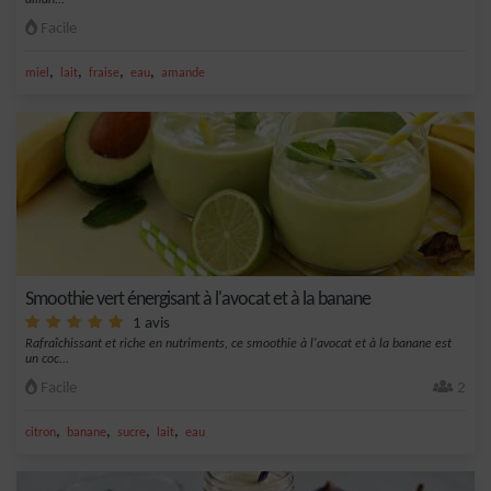
allian...
Facile
,
,
,
,
miel
lait
fraise
eau
amande
Smoothie vert énergisant à l'avocat et à la banane
1 avis
Rafraîchissant et riche en nutriments, ce smoothie à l'avocat et à la banane est
un coc...
Facile
2
,
,
,
,
citron
banane
sucre
lait
eau