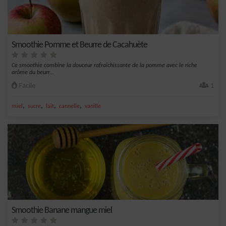
Smoothie Pomme et Beurre de Cacahuète
Ce smoothie combine la douceur rafraîchissante de la pomme avec le riche
arôme du beurr...
Facile
1
,
,
,
,
miel
sucre
lait
cannelle
vanille
Smoothie Banane mangue miel