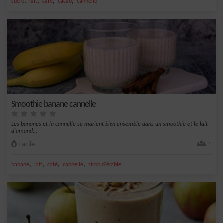
,
,
,
,
sucre
lait
café
cacao
cannelle
Smoothie banane cannelle
Les bananes et la cannelle se marient bien ensemble dans un smoothie et le lait
d'amand...
Facile
1
,
,
,
,
banane
lait
café
cannelle
sirop d'érable