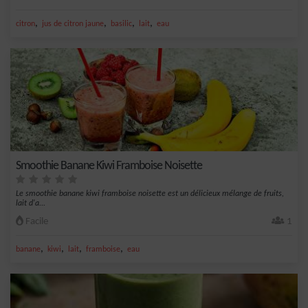
,
,
,
,
citron
jus de citron jaune
basilic
lait
eau
Smoothie Banane Kiwi Framboise Noisette
Le smoothie banane kiwi framboise noisette est un délicieux mélange de fruits,
lait d'a...
Facile
1
,
,
,
,
banane
kiwi
lait
framboise
eau