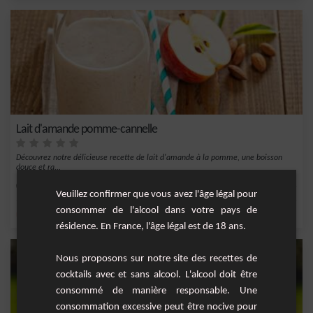
Lait d'amande pomme-cannelle
Découvrez notre délicieuse recette de lait d'amande à la pomme, une boisson
douce et ra...
Facile
4
Veuillez confirmer que vous avez l'âge légal pour
consommer de l'alcool dans votre pays de
,
,
,
,
miel
lait
sel
café
cannelle
résidence. En France, l'âge légal est de 18 ans.
Nous proposons sur notre site des recettes de
cocktails avec et sans alcool. L'alcool doit être
consommé de manière responsable. Une
consommation excessive peut être nocive pour