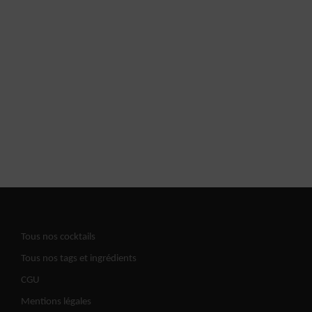
Tous nos cocktails
Tous nos tags et ingrédients
CGU
Mentions légales