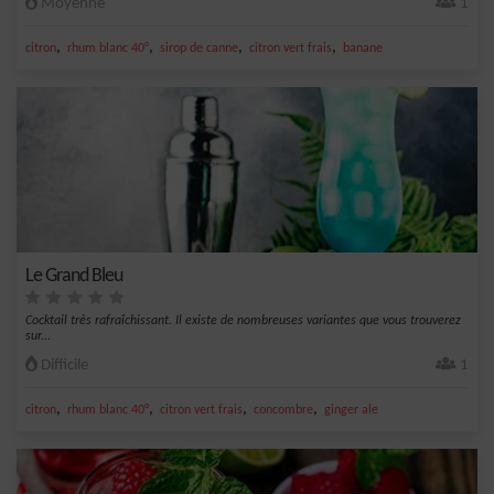
Moyenne
1
,
,
,
,
citron
rhum blanc 40°
sirop de canne
citron vert frais
banane
Le Grand Bleu
Cocktail très rafraîchissant. Il existe de nombreuses variantes que vous trouverez
sur...
Difficile
1
,
,
,
,
citron
rhum blanc 40°
citron vert frais
concombre
ginger ale