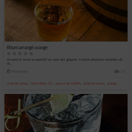
Rhum arrangé orange
On peut le servir en apéritif sec avec des glaçons. Il existe plusieurs variantes de
rh...
Moyenne
15
,
,
,
,
sirop de canne
rhum blanc 55°
gousse de vanille
sirop de canne
orange