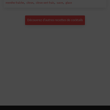
,
,
,
,
menthe fraîche
citron
citron vert frais
sucre
glace
Découvrez d'autres recettes de cocktails