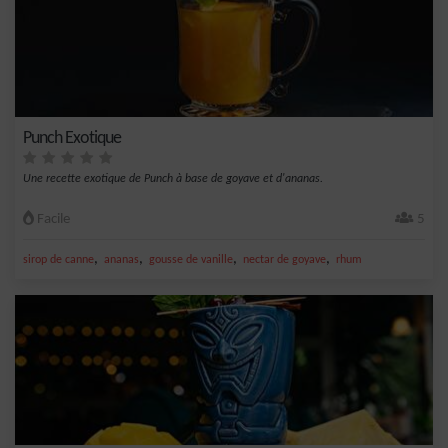
Punch Exotique
Une recette exotique de Punch à base de goyave et d'ananas.
Facile
5
,
,
,
,
sirop de canne
ananas
gousse de vanille
nectar de goyave
rhum