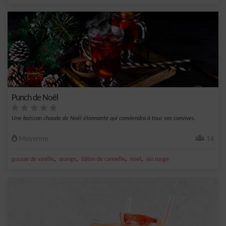
Punch de Noël
Une boisson chaude de Noël étonnante qui conviendra à tous vos convives.
Moyenne
16
,
,
,
,
gousse de vanille
orange
bâton de cannelle
miel
vin rouge