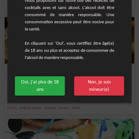
Nous proposons sur notre site des recettes de
,
,
,
,
citron
jus d'ananas
ananas
orange
jus de citron vert
cocktails avec et sans alcool. L'alcool doit être
consommé de manière responsable. Une
consommation excessive peut être nocive pour
la santé.
En cliquant sur 'Oui', vous certifiez être âgé(e)
de 18 ans ou plus et acceptez de consommer de
l'alcool de manière responsable.
Punch tropical
Oui, j'ai plus de 18
Non, je suis
Ce cocktail est une fusion exquise de saveurs tropicales et d'arômes enivrants,
parfait...
ans
mineur(e)
Facile
20
,
,
,
,
citron
sirop de canne
ananas
orange
rhum