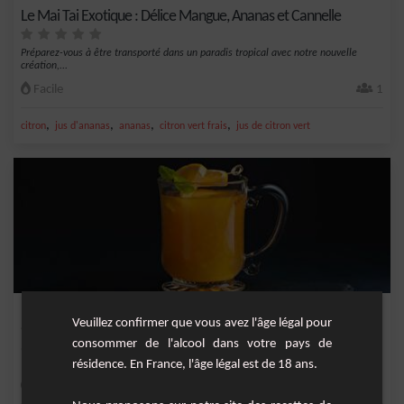
Le Mai Tai Exotique : Délice Mangue, Ananas et Cannelle
Préparez-vous à être transporté dans un paradis tropical avec notre nouvelle
création,...
Facile
1
,
,
,
,
citron
jus d'ananas
ananas
citron vert frais
jus de citron vert
Punch 1/5
Veuillez confirmer que vous avez l'âge légal pour
consommer de l'alcool dans votre pays de
Un punch parfait et simple à réaliser sans préparation de fruits.
résidence. En France, l'âge légal est de 18 ans.
Facile
6