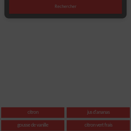
Rechercher
citron
jus d'ananas
gousse de vanille
citron vert frais