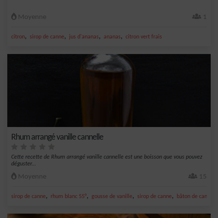
Moyenne
1
,
,
,
,
citron
sirop de canne
jus d'ananas
ananas
citron vert frais
Rhum arrangé vanille cannelle
Cette recette de Rhum arrangé vanille cannelle est une boisson que vous pouvez
déguster...
Moyenne
15
,
,
,
,
sirop de canne
rhum blanc 55°
gousse de vanille
sirop de canne
bâton de cannell