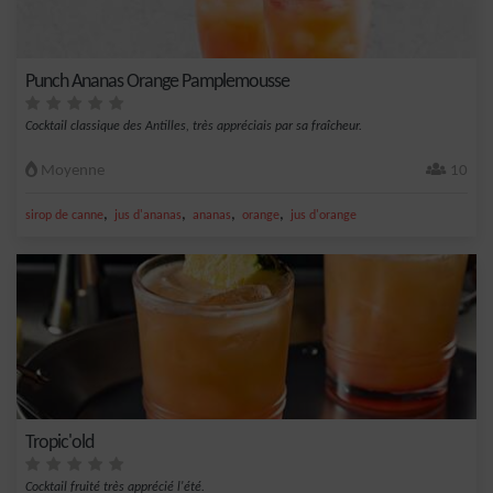
Punch Ananas Orange Pamplemousse
Cocktail classique des Antilles, très appréciais par sa fraîcheur.
Moyenne
10
,
,
,
,
sirop de canne
jus d'ananas
ananas
orange
jus d'orange
Tropic'old
Cocktail fruité très apprécié l'été.