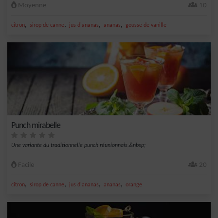
Moyenne
10
,
,
,
,
citron
sirop de canne
jus d'ananas
ananas
gousse de vanille
Punch mirabelle
Une variante du traditionnelle punch réunionnais.&nbsp;
Facile
20
,
,
,
,
citron
sirop de canne
jus d'ananas
ananas
orange