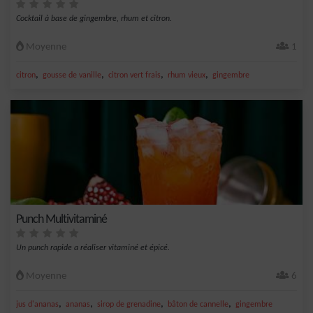
Cocktail à base de gingembre, rhum et citron.
Moyenne
1
,
,
,
,
citron
gousse de vanille
citron vert frais
rhum vieux
gingembre
Punch Multivitaminé
Un punch rapide a réaliser vitaminé et épicé.
Moyenne
6
,
,
,
,
jus d'ananas
ananas
sirop de grenadine
bâton de cannelle
gingembre