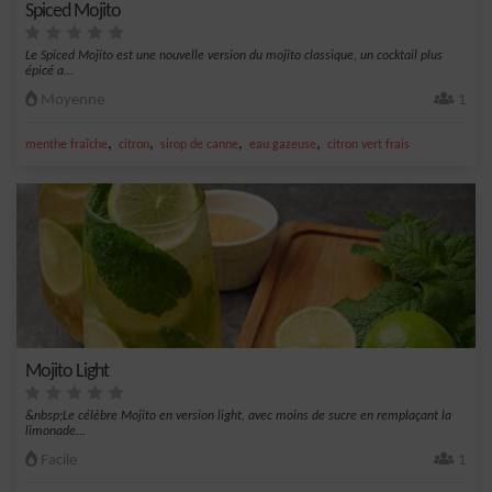
Spiced Mojito
Le Spiced Mojito est une nouvelle version du mojito classique, un cocktail plus
épicé a...
Moyenne
1
,
,
,
,
menthe fraîche
citron
sirop de canne
eau gazeuse
citron vert frais
Mojito Light
&nbsp;Le célèbre Mojito en version light, avec moins de sucre en remplaçant la
limonade...
Facile
1