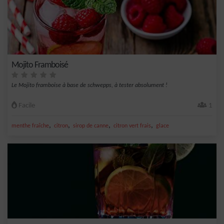
Mojito Framboisé
Le Mojito framboise à base de schwepps, à tester absolument !
Facile
1
,
,
,
,
menthe fraîche
citron
sirop de canne
citron vert frais
glace