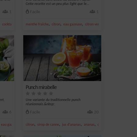
Cette recette est un peu plus light que le...
1
Facile
1
,
,
,
,
,
,
cocktail mojito
menthe fraîche
limonade
citron
eau gazeuse
citron vert frais
cocktail mojito
Punch mirabelle
ert,
Une variante du traditionnelle punch
réunionnais.&nbsp;
6
Facile
20
,
,
,
,
,
,
eau gazeuse
lait de coco
citron
sirop de canne
jus d'ananas
ananas
orange