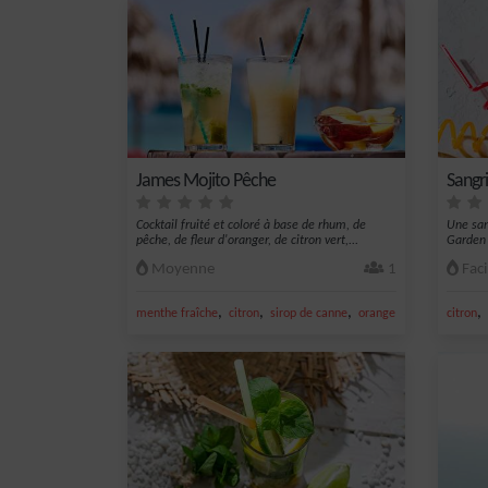
James Mojito Pêche
Sangr
Cocktail fruité et coloré à base de rhum, de
Une san
pêche, de fleur d'oranger, de citron vert,...
Garden 
Moyenne
1
Faci
,
,
,
,
,
menthe fraîche
citron
sirop de canne
orange
citron vert frais
citron