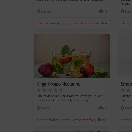
jaunes
Facile
4
Faci
,
,
,
,
,
menthe fraîche
citron
ananas
citron vert frais
sucre
citron
Virgin Mojito Nectarine
Smoot
Une revisite du Virgin Mojito, cette fois-ci à la
Un très
nectarine et sans alcool, un vrai rég...
avec sa
Facile
6
Faci
,
,
,
,
menthe fraîche
citron
citron vert frais
limonade
nectarine
menthe 