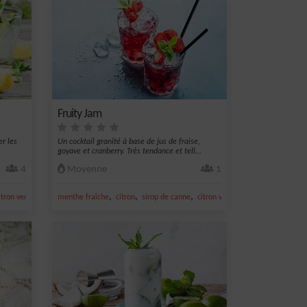
Fruity Jam
er les
Un cocktail granité à base de jus de fraise,
goyave et cranberry. Très tendance et tell...
4
Moyenne
1
,
,
,
,
,
itron vert frais
sucre
menthe fraîche
citron
sirop de canne
citron vert frais
jus de citron ve