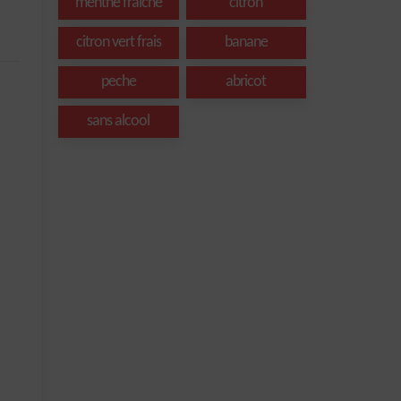
menthe fraîche
citron
citron vert frais
banane
peche
abricot
sans alcool