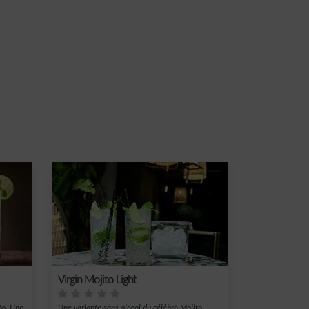
Virgin Mojito Light
to. Une
Une variante sans alcool du célèbre Mojito.