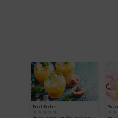
Punch Pêches
Smoot
Un punch savoureux aux pêches et à l'ananas.
Un smoo