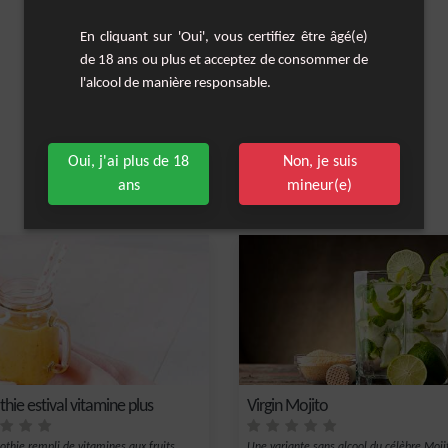
En cliquant sur 'Oui', vous certifiez être âgé(e)
de 18 ans ou plus et acceptez de consommer de
l'alcool de manière responsable.
Oui, j'ai plus de 18
Non, je suis
ans
mineur(e)
Les cocktails similaires
hie estival vitamine plus
Virgin Mojito
thie rempli de vitamines aux fruits
Une variante sans alcool du célèbre Moji