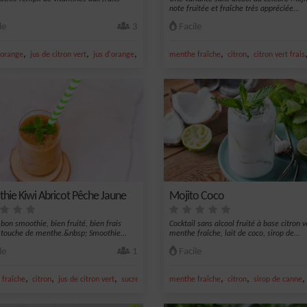
note fruitée et fraîche très appréciée...
le
3
Facile
,
,
,
,
,
orange
jus de citron vert
jus d'orange
banane
menthe fraîche
citron
citron vert frais
hie Kiwi Abricot Pêche Jaune
Mojito Coco
 bon smoothie, bien fruité, bien frais
Cocktail sans alcool fruité à base citron v
 touche de menthe.&nbsp; Smoothie...
menthe fraîche, lait de coco, sirop de...
le
1
Facile
,
,
,
,
,
,
fraîche
citron
jus de citron vert
sucre
kiwi
menthe fraîche
citron
sirop de canne