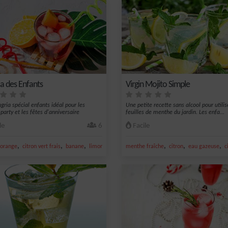
ia des Enfants
Virgin Mojito Simple
gria spécial enfants idéal pour les
Une petite recette sans alcool pour utilis
party et les fêtes d'anniversaire
feuilles de menthe du jardin. Les enfa...
le
6
Facile
,
,
,
,
,
,
orange
citron vert frais
banane
limonade
menthe fraîche
citron
eau gazeuse
c