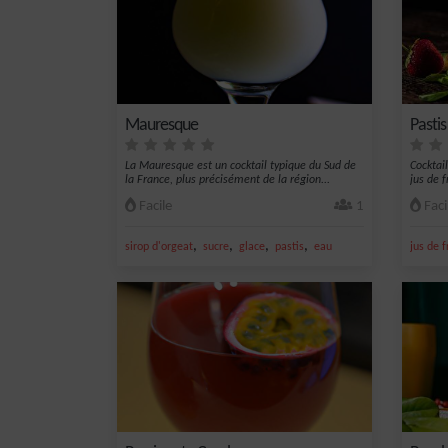
Mauresque
Pastis
La Mauresque est un cocktail typique du Sud de
Cocktail
la France, plus précisément de la région...
jus de f
Facile
1
Faci
,
,
,
,
sirop d'orgeat
sucre
glace
pastis
eau
jus de f