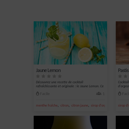
Jaune Lemon
Pastis
Découvrez une recette de cocktail
Cocktail
rafraîchissante et originale : le Jaune Lemon. Ce
d'orgea
mél...
Facile
1
Faci
,
,
,
,
menthe fraîche
citron
citron jaune
sirop d'orgeat
pastis
sirop d