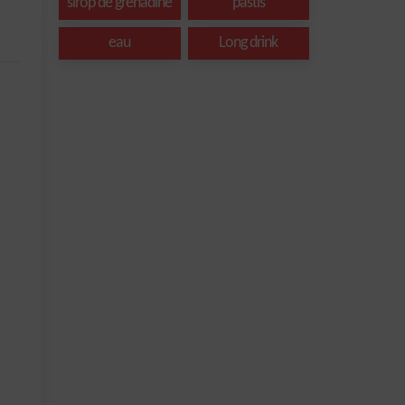
sirop de grenadine
pastis
eau
Long drink