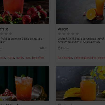
 fraise
Aurore
 fruité et étonnant à base de pastis et
Cocktail fruité à base de Guignolet royal,
raise.
sirop de grenadine et de jus d'orange.
le
1
Facile
,
,
,
,
,
,
raise
fraise
pastis
eau
Long drink
jus d'orange
sirop de grenadine
guigno