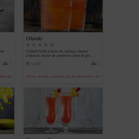
Orlando
 de
Cocktail fruité à base de cachaça, liqueur
d'abricot, nectar de cranberry, sirop de gre...
1
Facile
1
,
,
,
,
,
,
let royal
Liqueur
citron
Long drink
orange
cachaça
jus de citron vert
sirop de grenadine