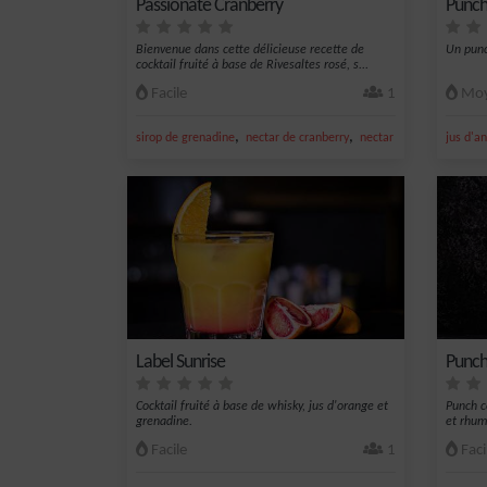
Passionate Cranberry
Punch
Bienvenue dans cette délicieuse recette de
Un punc
cocktail fruité à base de Rivesaltes rosé, s...
Facile
1
Moy
,
,
,
sirop de grenadine
nectar de cranberry
nectar de maracujà
jus d'a
ri
Label Sunrise
Punch
Cocktail fruité à base de whisky, jus d'orange et
Punch c
grenadine.
et rhum
Facile
1
Faci