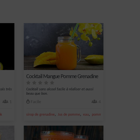
Cocktail Mangue Pomme Grenadine
çais très
Cocktail sans alcool facile à réaliser et aussi
beau que bon.
1
Facile
4
,
,
,
,
nk
sirop de grenadine
Jus de pomme
eau
pomme
mangue