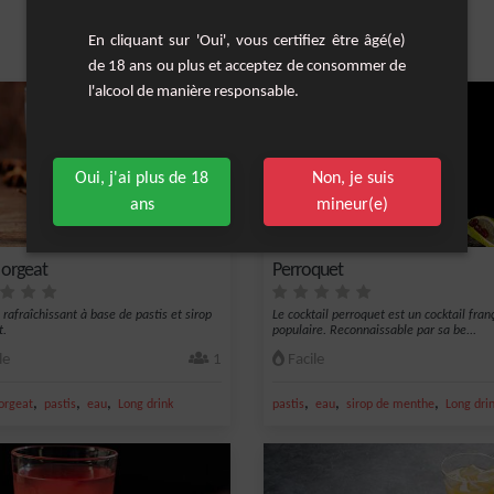
En cliquant sur 'Oui', vous certifiez être âgé(e)
Les cocktails similaires
de 18 ans ou plus et acceptez de consommer de
l'alcool de manière responsable.
Oui, j'ai plus de 18
Non, je suis
ans
mineur(e)
 orgeat
Perroquet
 rafraîchissant à base de pastis et sirop
Le cocktail perroquet est un cocktail fran
t.
populaire. Reconnaissable par sa be...
le
1
Facile
,
,
,
,
,
,
'orgeat
pastis
eau
Long drink
pastis
eau
sirop de menthe
Long dri