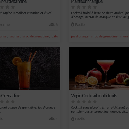
 Multivitaminé
Planteur Mangue
h rapide a réaliser vitaminé et épicé.
Cocktail fruité à base de rhum ambré, ju
d'orange, nectar de mangue et sirop de g
enne
6
Facile
,
,
,
,
,
,
,
nanas
vesaltes rosé
ananas
Vin
sirop de grenadine
bâton de cannelle
jus d'orange
gingembre
sirop de grenadine
rhum
 Grenadine
Virgin Cocktail multi fruits
oloré à base de grenadine, jus d'orange
Cocktail sans alcool très rafraîchissant à
.
pamplemousse, grenadine, orange, cit...
le
1
Facile