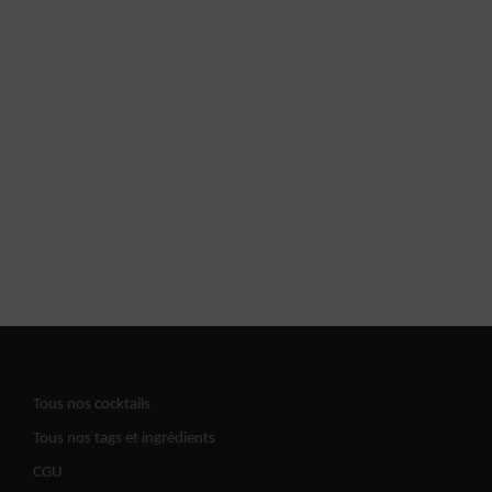
Tous nos cocktails
Tous nos tags et ingrédients
CGU