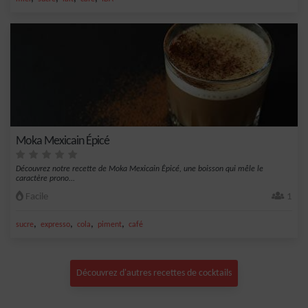
Moka Mexicain Épicé
Découvrez notre recette de Moka Mexicain Épicé, une boisson qui mêle le
caractère prono...
Facile
1
,
,
,
,
sucre
expresso
cola
piment
café
Découvrez d'autres recettes de cocktails