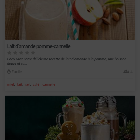
Lait d'amande pomme-cannelle
Découvrez notre délicieuse recette de lait d'amande à la pomme, une boisson
douce et ra...
Facile
4
,
,
,
,
miel
lait
sel
café
cannelle