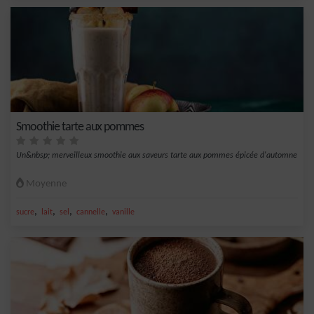
Smoothie tarte aux pommes
Un&nbsp; merveilleux smoothie aux saveurs tarte aux pommes épicée d'automne
Moyenne
,
,
,
,
sucre
lait
sel
cannelle
vanille