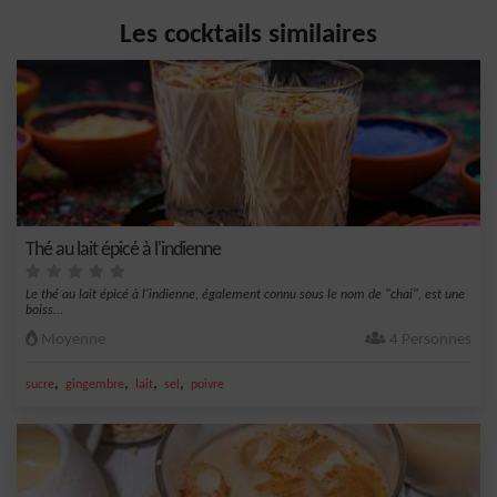
Les cocktails similaires
Thé au lait épicé à l'indienne
Le thé au lait épicé à l'indienne, également connu sous le nom de "chai", est une
boiss...
Moyenne
4 Personnes
,
,
,
,
sucre
gingembre
lait
sel
poivre