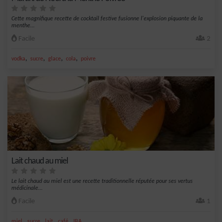
Cette magnifique recette de cocktail festive fusionne l'explosion piquante de la
menthe...
Facile
2
,
,
,
,
vodka
sucre
glace
cola
poivre
Lait chaud au miel
Le lait chaud au miel est une recette traditionnelle réputée pour ses vertus
médicinale...
Facile
1
,
,
,
,
miel
sucre
lait
café
IBA