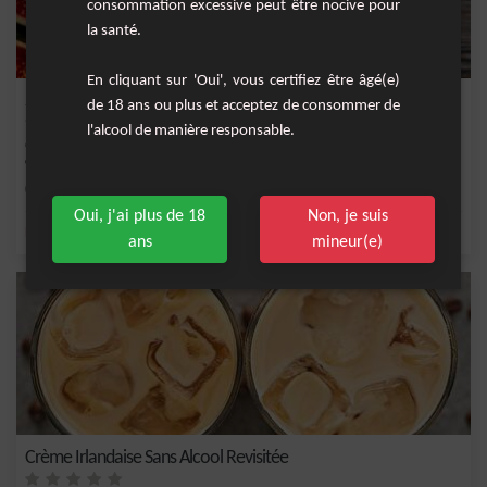
consommation excessive peut être nocive pour
la santé.
En cliquant sur 'Oui', vous certifiez être âgé(e)
Smoothie matinal aux figues et au miel
de 18 ans ou plus et acceptez de consommer de
l'alcool de manière responsable.
Commencez la journée du bon pied avec ce smoothie délicieusement nutritif
alliant la do...
Facile
2
Oui, j'ai plus de 18
Non, je suis
,
,
,
,
banane
miel
sucre
lait
sel
ans
mineur(e)
Crème Irlandaise Sans Alcool Revisitée