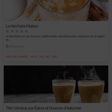
La Horchata Maison
La Horchata est une boisson traditionnelle rafraîchissante, originaire de la région
de...
Moyenne
,
,
,
,
bâton de cannelle
sucre
lait
sel
café
Thé Crémeux aux Épices et Douceur d'Automne