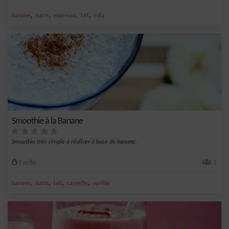
,
,
,
,
banane
sucre
expresso
lait
cola
Smoothie à la Banane
Smoothie très simple à réaliser à base de banane.
Facile
1
,
,
,
,
banane
sucre
lait
cannelle
vanille