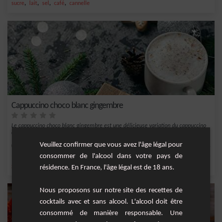
,
,
,
,
sucre
lait
sel
café
cannelle
Cappuccino choco blanc gingembre
Le cappuccino choco blanc gingembre est une délicieuse variation du cappuccino
classiqu...
Veuillez confirmer que vous avez l'âge légal pour
Facile
4
consommer de l'alcool dans votre pays de
,
,
,
,
gousse de vanille
expresso
gingembre
lait
café
résidence. En France, l'âge légal est de 18 ans.
Nous proposons sur notre site des recettes de
cocktails avec et sans alcool. L'alcool doit être
consommé de manière responsable. Une