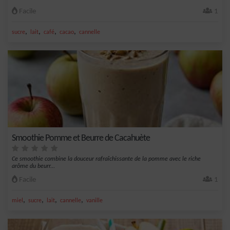
Facile
1
,
,
,
,
sucre
lait
café
cacao
cannelle
Smoothie Pomme et Beurre de Cacahuète
Ce smoothie combine la douceur rafraîchissante de la pomme avec le riche
arôme du beurr...
Facile
1
,
,
,
,
miel
sucre
lait
cannelle
vanille