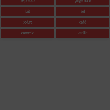
expresso
gingembre
lait
sel
poivre
café
cannelle
vanille