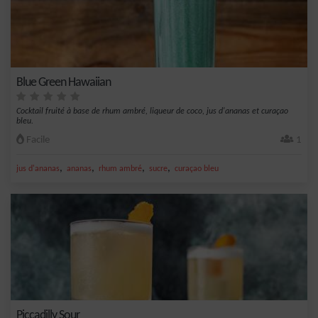
Blue Green Hawaiian
Cocktail fruité à base de rhum ambré, liqueur de coco, jus d'ananas et curaçao
bleu.
Facile
1
,
,
,
,
jus d'ananas
ananas
rhum ambré
sucre
curaçao bleu
Piccadilly Sour