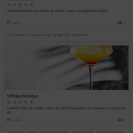
Cocktail rafraîchissant à base de whisky, ananas et gingembre.&nbsp;
Facile
1
,
,
,
,
jus d'ananas
ananas
orange
ginger ale
gingembre
Whisky exotique
Cocktail à base de whisky, crème de fruit de la passion, jus d'ananas et une pointe
de...
Facile
1
,
,
,
,
jus d'ananas
ananas
sirop de grenadine
crème de fruits
fruit de la passion