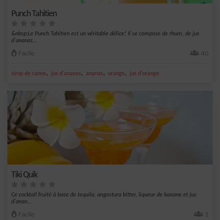
Punch Tahitien
&nbsp;Le Punch Tahitien est un véritable délice! Il se compose de rhum, de jus
d'ananas...
Facile
40
,
,
,
,
sirop de canne
jus d'ananas
ananas
orange
jus d'orange
Tiki Quik
Ce cocktail fruité à base de tequila, angostura bitter, liqueur de banane et jus
d'anan...
Facile
1