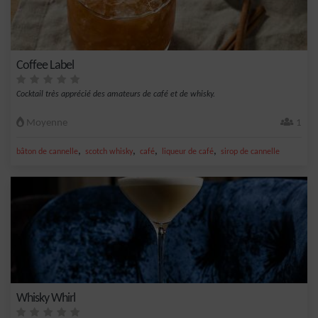
Coffee Label
Cocktail très apprécié des amateurs de café et de whisky.
Moyenne
1
,
,
,
,
bâton de cannelle
scotch whisky
café
liqueur de café
sirop de cannelle
Whisky Whirl