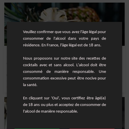
Veuillez confirmer que vous avez l'âge légal pour
consommer de l'alcool dans votre pays de
résidence. En France, l'âge légal est de 18 ans.
Pananas
Nous proposons sur notre site des recettes de
Cocktail fruité à base de whisky, jus d'ananas, crème de cassis et sirop de canne.
cocktails avec et sans alcool. L'alcool doit être
consommé de manière responsable. Une
Facile
1
consommation excessive peut être nocive pour
la santé.
,
,
,
,
sirop de canne
jus d'ananas
ananas
crème de cassis
scotch whisky
En cliquant sur 'Oui', vous certifiez être âgé(e)
de 18 ans ou plus et acceptez de consommer de
l'alcool de manière responsable.