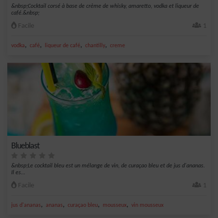
&nbsp;Cocktail corsé à base de crème de whisky, amaretto, vodka et liqueur de
café.&nbsp;
Facile
1
,
,
,
,
vodka
café
liqueur de café
chantilly
creme
Blueblast
&nbsp;Le cocktail bleu est un mélange de vin, de curaçao bleu et de jus d'ananas.
Il es...
Facile
1
,
,
,
,
jus d'ananas
ananas
curaçao bleu
mousseux
vin mousseux