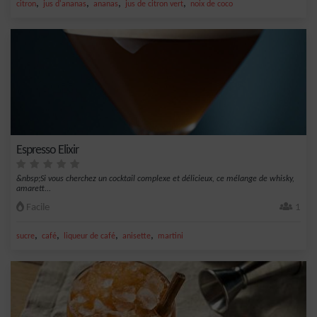
,
,
,
,
citron
jus d'ananas
ananas
jus de citron vert
noix de coco
Espresso Elixir
&nbsp;Si vous cherchez un cocktail complexe et délicieux, ce mélange de whisky,
amarett...
Facile
1
,
,
,
,
sucre
café
liqueur de café
anisette
martini