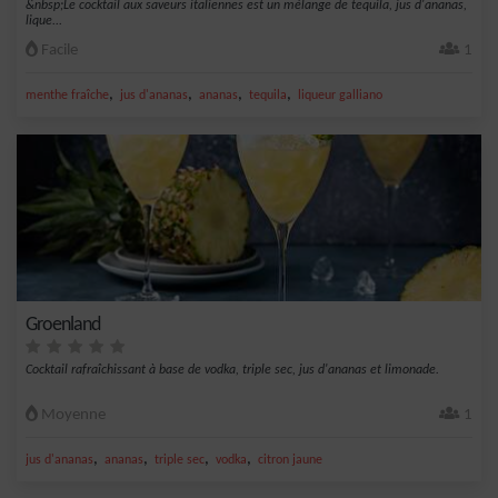
&nbsp;Le cocktail aux saveurs italiennes est un mélange de tequila, jus d'ananas,
lique...
Facile
1
,
,
,
,
menthe fraîche
jus d'ananas
ananas
tequila
liqueur galliano
Groenland
Cocktail rafraîchissant à base de vodka, triple sec, jus d'ananas et limonade.
Moyenne
1
,
,
,
,
jus d'ananas
ananas
triple sec
vodka
citron jaune