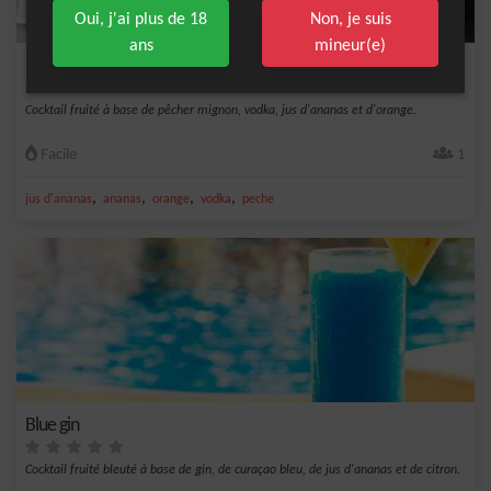
Oui, j'ai plus de 18
Non, je suis
ans
mineur(e)
Margot
Cocktail fruité à base de pêcher mignon, vodka, jus d'ananas et d'orange.
Facile
1
,
,
,
,
jus d'ananas
ananas
orange
vodka
peche
Blue gin
Cocktail fruité bleuté à base de gin, de curaçao bleu, de jus d'ananas et de citron.