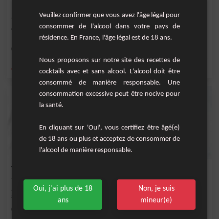
Hot Bloody Mary
Veuillez confirmer que vous avez l'âge légal pour
consommer de l'alcool dans votre pays de
Cocktail sans alcool original et relevé à déguster entre amis.
résidence. En France, l'âge légal est de 18 ans.
Facile
6
Nous proposons sur notre site des recettes de
,
,
,
,
citron
sirop de canne
jus de citron vert
sucre
concombre
cocktails avec et sans alcool. L'alcool doit être
consommé de manière responsable. Une
consommation excessive peut être nocive pour
la santé.
En cliquant sur 'Oui', vous certifiez être âgé(e)
de 18 ans ou plus et acceptez de consommer de
l'alcool de manière responsable.
Virgin Margarita Fraise
Oui, j'ai plus de 18
Non, je suis
Margarita à&nbsp; la fraise sans alcool. Vous pouvez remplacer le sel par du
sucre sur...
ans
mineur(e)
Facile
2