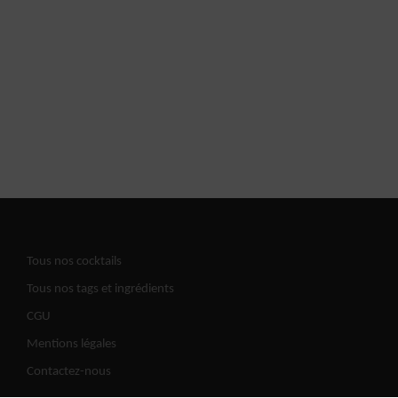
Tous nos cocktails
Tous nos tags et ingrédients
CGU
Mentions légales
Contactez-nous