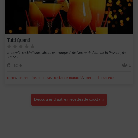
Tutti Quanti
&nbsp;Ce cocktail sans alcool est composé de Nectar de Fruit de la Passion, de
Jus de F...
Facile
1
,
,
,
,
citron
orange
jus de fraise
nectar de maracujà
nectar de mangue
Découvrez d'autres recettes de cocktails