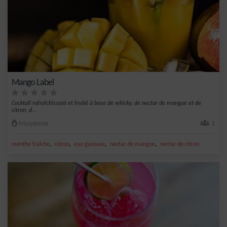
Mango Label
Cocktail rafraîchissant et fruité à base de whisky, de nectar de mangue et de
citron, d...
Moyenne
1
,
,
,
,
menthe fraîche
citron
eau gazeuse
nectar de mangue
nectar de citron