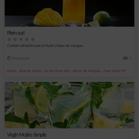
Plein sud
Cocktail rafraîchissant et fruité à base de mangue.
Moyenne
1
,
,
,
,
citron
sirop de canne
jus de citron vert
nectar de mangue
rhum blanc 45°
Virgin Mojito Simple