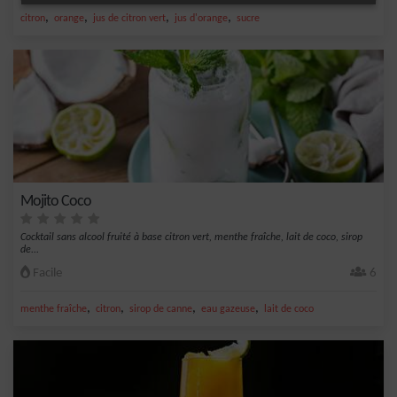
,
,
,
,
citron
orange
jus de citron vert
jus d'orange
sucre
Mojito Coco
Cocktail sans alcool fruité à base citron vert, menthe fraîche, lait de coco, sirop
de...
Facile
6
,
,
,
,
menthe fraîche
citron
sirop de canne
eau gazeuse
lait de coco