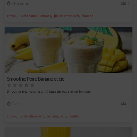
Moyenne
1
,
,
,
,
citron
jus d'ananas
ananas
jus de citron vert
banane
Smoothie Poire Banane et cie
Smoothie très nourrissant à base de poire et de banane.
Facile
1
,
,
,
,
citron
jus de citron vert
banane
lait
vanille