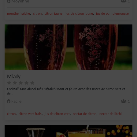
Moyenne
1
,
,
,
,
menthe fraîche
citron
citron jaune
jus de citron jaune
jus de pamplemousse
Milady
Cocktail sans alcool très rafraîchissant et fruité avec des notes de citron vert et
de...
Facile
1
,
,
,
,
citron
citron vert frais
jus de citron vert
nectar de citron
nectar de litchi