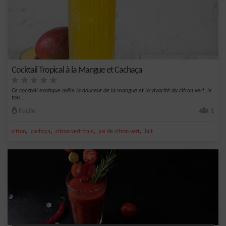
Cocktail Tropical à la Mangue et Cachaça
Ce cocktail exotique mêle la douceur de la mangue et la vivacité du citron vert, le
tou...
Facile
1
,
,
,
,
citron
cachaça
citron vert frais
jus de citron vert
lait