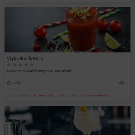
Virgin Bloody Mary
La recette du Bloody mary mais sans alcool.
Facile
1
,
,
,
,
citron
jus de citron jaune
sel
jus de tomate
sauce worcestershire