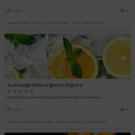
Facile
4
,
,
,
,
menthe fraîche
citron
jus de citron vert
litchi
sirop de litchis
Jus d'orange et kiwi et glaçons d'agrume
Cocktail sans alcool multi-fruits pour faire le pleins de vitamine.
Facile
4
,
,
,
,
citron
sirop de canne
orange
citron vert frais
jus de citron vert