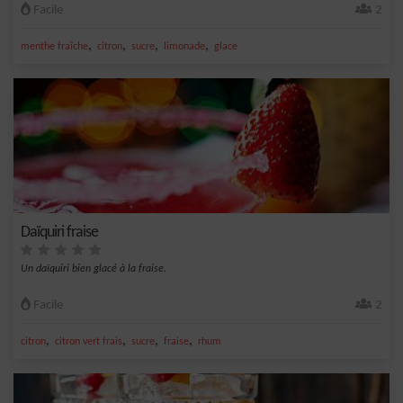
Facile
2
,
,
,
,
menthe fraîche
citron
sucre
limonade
glace
Daïquiri fraise
Un daïquiri bien glacé à la fraise.
Facile
2
,
,
,
,
citron
citron vert frais
sucre
fraise
rhum