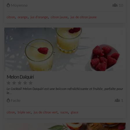
Moyenne
10
,
,
,
,
citron
orange
jus d'orange
citron jaune
jus de citron jaune
Melon Daïquiri
Le Cocktail Melon Daïquiri est une boisson rafraîchissante et fruitée, parfaite pour
le...
Facile
1
,
,
,
,
citron
triple sec
jus de citron vert
sucre
glace