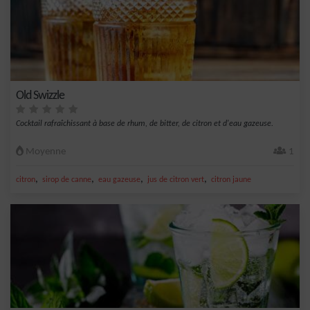
Old Swizzle
Cocktail rafraîchissant à base de rhum, de bitter, de citron et d'eau gazeuse.
Moyenne
1
,
,
,
,
citron
sirop de canne
eau gazeuse
jus de citron vert
citron jaune