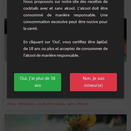
Nous proposons sur notre site des recettes de
,
,
,
,
cocktails avec et sans alcool. L'alcool doit être
citron
jus d'ananas
ananas
citron vert frais
jus de citron vert
consommé de manière responsable. Une
consommation excessive peut être nocive pour
la santé.
En cliquant sur 'Oui', vous certifiez être âgé(e)
de 18 ans ou plus et acceptez de consommer de
l'alcool de manière responsable.
Punch au Cognac
Oui, j'ai plus de 18
Non, je suis
Cette recette de punch est la boisson parfaite pour une soirée entre amis ou une
occasi...
ans
mineur(e)
Facile
3 litres
,
,
,
,
citron
citron jaune
jus de citron jaune
sucre
thé vert