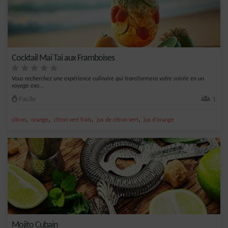
Cocktail Mai Tai aux Framboises
Vous recherchez une expérience culinaire qui transformera votre soirée en un
voyage exo...
Facile
1
,
,
,
,
citron
orange
citron vert frais
jus de citron vert
jus d'orange
Mojito Cubain