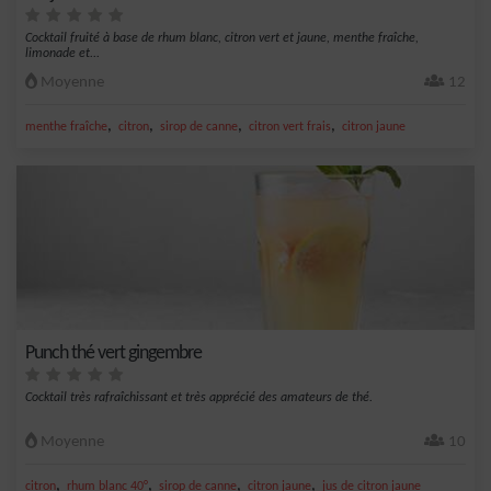
Cocktail fruité à base de rhum blanc, citron vert et jaune, menthe fraîche,
limonade et...
Moyenne
12
,
,
,
,
menthe fraîche
citron
sirop de canne
citron vert frais
citron jaune
Punch thé vert gingembre
Cocktail très rafraîchissant et très apprécié des amateurs de thé.
Moyenne
10
,
,
,
,
citron
rhum blanc 40°
sirop de canne
citron jaune
jus de citron jaune