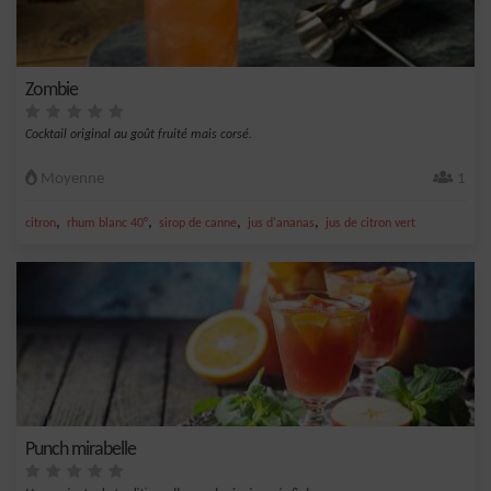
Zombie
Cocktail original au goût fruité mais corsé.
Moyenne
1
,
,
,
,
citron
rhum blanc 40°
sirop de canne
jus d'ananas
jus de citron vert
Punch mirabelle