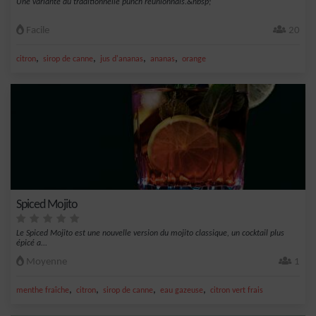
Une variante du traditionnelle punch réunionnais.&nbsp;
Facile
20
,
,
,
,
citron
sirop de canne
jus d'ananas
ananas
orange
Spiced Mojito
Le Spiced Mojito est une nouvelle version du mojito classique, un cocktail plus
épicé a...
Moyenne
1
,
,
,
,
menthe fraîche
citron
sirop de canne
eau gazeuse
citron vert frais