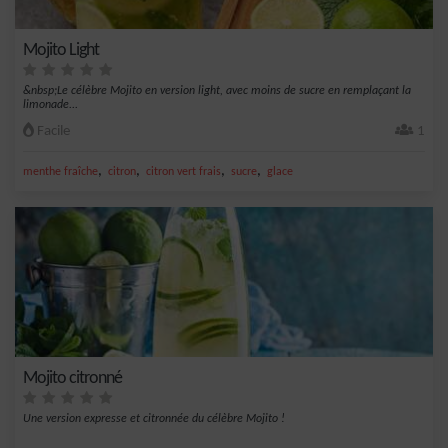
Mojito Light
&nbsp;Le célèbre Mojito en version light, avec moins de sucre en remplaçant la
limonade...
Facile
1
,
,
,
,
menthe fraîche
citron
citron vert frais
sucre
glace
Mojito citronné
Une version expresse et citronnée du célèbre Mojito !