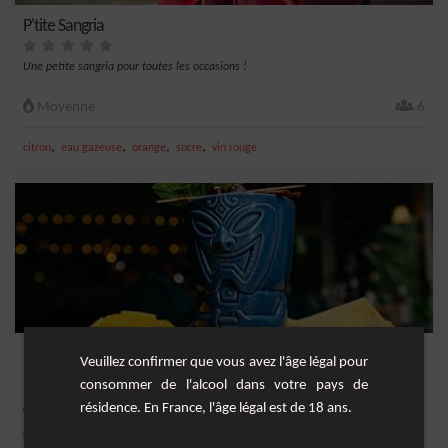
P'tite Sangria
Une petite sangria pour toutes les occasions !
Moyenne
6
,
,
,
,
citron
eau gazeuse
orange
sucre
vin rouge
Le Mai Tai Exotique : Délice Mangue, Ananas et Cannelle
Veuillez confirmer que vous avez l'âge légal pour
consommer de l'alcool dans votre pays de
Préparez-vous à être transporté dans un paradis tropical avec notre nouvelle
résidence. En France, l'âge légal est de 18 ans.
création,...
Facile
1