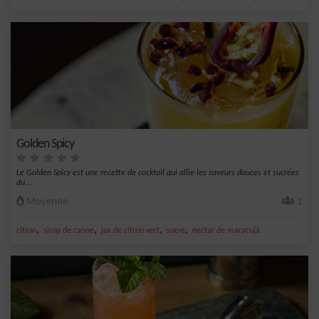
Golden Spicy
Le Golden Spicy est une recette de cocktail qui allie les saveurs douces et sucrées
du...
Moyenne
1
,
,
,
,
citron
sirop de canne
jus de citron vert
sucre
nectar de maracujà