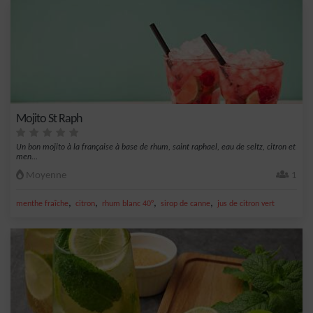
Mojito St Raph
Un bon mojito à la française à base de rhum, saint raphael, eau de seltz, citron et
men...
Moyenne
1
,
,
,
,
menthe fraîche
citron
rhum blanc 40°
sirop de canne
jus de citron vert