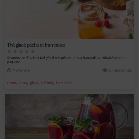
Thé glacé pêche et framboise
Savourez ce délicieux thé glacé aux pêches et aux framboises, rafraîchissant et
parfumé...
Moyenne
6 Personnes
,
,
,
,
citron
sucre
glace
thé noir
framboise