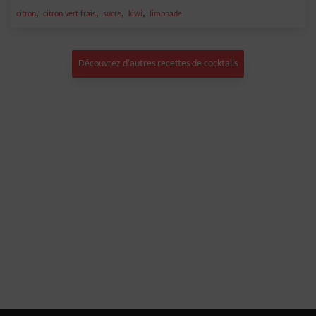
,
,
,
,
citron
citron vert frais
sucre
kiwi
limonade
Découvrez d'autres recettes de cocktails