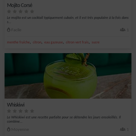
Mojito Corsé
Le mojito est un cocktail typiquement cubain, et il est très populaire à la fois dans
s...
Facile
1
,
,
,
,
menthe fraîche
citron
eau gazeuse
citron vert frais
sucre
Whiskiwi
Le Whiskiwi est une recette parfaite pour se détendre les jours ensoleillés. Il
combine...
Moyenne
1